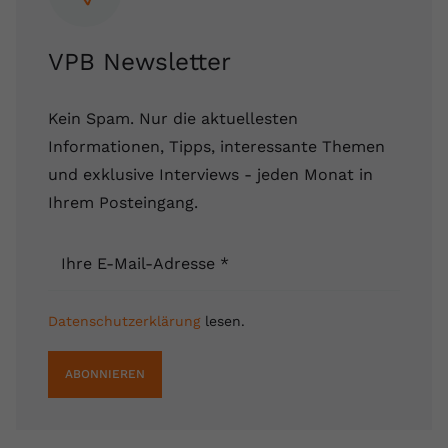
Name
yt.innertube::requests
VPB Newsletter
Anbieter
youtube.com
Laufzeit
Session
Kein Spam. Nur die aktuellesten
Informationen, Tipps, interessante Themen
Dieser von YouTube gesetzte Cookie
und exklusive Interviews - jeden Monat in
registriert eine eindeutige ID, um
Ihrem Posteingang.
Zweck
Daten darüber zu speichern, welche
Videos von YouTube der Nutzer
gesehen hat.
Ihre E-Mail-Adresse
*
Name
yt.innertube::nextId
Datenschutzerklärung
lesen.
Anbieter
Youtube.com
ABONNIEREN
Laufzeit
Session
Dieser von YouTube gesetzte Cookie