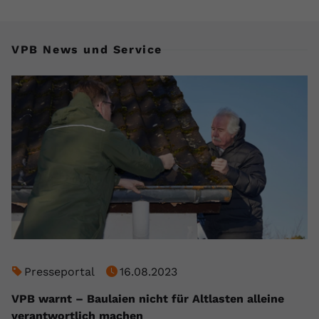
registriert eine eindeutige ID, um
Zweck
Daten darüber zu speichern, welche
Videos von YouTube der Nutzer
VPB News und Service
gesehen hat.
Name
yt-remote-connected-devices
Anbieter
Youtube.com
Laufzeit
Session
YouTube setzt diesen Cookie, um die
Videopräferenzen des Nutzers zu
Zweck
speichern, der eingebettete YouTube-
Videos verwendet.
Presseportal
16.08.2023
VPB warnt – Baulaien nicht für Altlasten alleine
verantwortlich machen