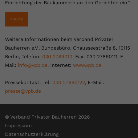
Einrichtung der Baukammern an den Gerichten ein."
registriert eine eindeutige ID, um
Zweck
Daten darüber zu speichern, welche
Videos von YouTube der Nutzer
Zurück
gesehen hat.
Weitere Informationen beim Verband Privater
Name
yt-remote-connected-devices
Bauherren e.V., Bundesbüro, Chausseestraße 8, 10115
Berlin, Telefon:
030 2789010
, Fax: 030 27890111, E-
Anbieter
Youtube.com
Mail:
info@vpb.de
, Internet:
www.vpb.de
.
Laufzeit
Session
Pressekontakt: Tel:
030 27890122
, E-Mail:
YouTube setzt diesen Cookie, um die
presse@vpb.de
Videopräferenzen des Nutzers zu
Zweck
speichern, der eingebettete YouTube-
Videos verwendet.
© Verband Privater Bauherren 2026
Impressum
Datenschutzerklärung