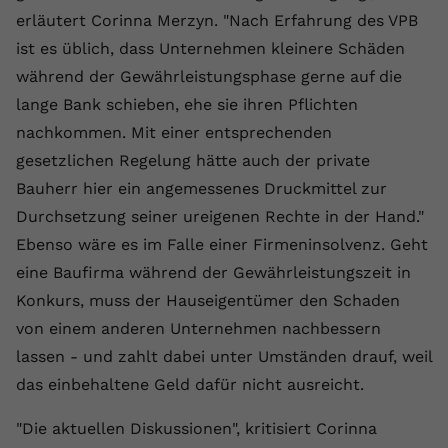
erläutert Corinna Merzyn. "Nach Erfahrung des VPB
Anbieter
youtube.com
ist es üblich, dass Unternehmen kleinere Schäden
Laufzeit
2 Jahre
während der Gewährleistungsphase gerne auf die
lange Bank schieben, ehe sie ihren Pflichten
YouTube setzt dieses Cookie über
nachkommen. Mit einer entsprechenden
Zweck
eingebettete YouTube-Videos und
registriert anonyme statistische Daten.
gesetzlichen Regelung hätte auch der private
Bauherr hier ein angemessenes Druckmittel zur
Durchsetzung seiner ureigenen Rechte in der Hand."
Name
yt-remote-device-id
Ebenso wäre es im Falle einer Firmeninsolvenz. Geht
Anbieter
Youtube.com
eine Baufirma während der Gewährleistungszeit in
Konkurs, muss der Hauseigentümer den Schaden
Laufzeit
Session
von einem anderen Unternehmen nachbessern
YouTube setzt diesen Cookie, um die
lassen - und zahlt dabei unter Umständen drauf, weil
Videopräferenzen des Benutzers zu
Zweck
das einbehaltene Geld dafür nicht ausreicht.
speichern, der eingebettete YouTube-
Videos verwendet.
"Die aktuellen Diskussionen", kritisiert Corinna