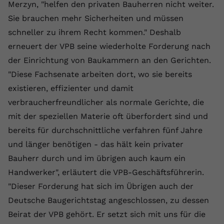
Merzyn, "helfen den privaten Bauherren nicht weiter.
Name
yt.innertube::requests
Sie brauchen mehr Sicherheiten und müssen
schneller zu ihrem Recht kommen." Deshalb
Anbieter
youtube.com
erneuert der VPB seine wiederholte Forderung nach
Laufzeit
Session
der Einrichtung von Baukammern an den Gerichten.
"Diese Fachsenate arbeiten dort, wo sie bereits
Dieser von YouTube gesetzte Cookie
existieren, effizienter und damit
registriert eine eindeutige ID, um
verbraucherfreundlicher als normale Gerichte, die
Zweck
Daten darüber zu speichern, welche
Videos von YouTube der Nutzer
mit der speziellen Materie oft überfordert sind und
gesehen hat.
bereits für durchschnittliche verfahren fünf Jahre
und länger benötigen - das hält kein privater
Name
yt.innertube::nextId
Bauherr durch und im übrigen auch kaum ein
Handwerker", erläutert die VPB-Geschäftsführerin.
Anbieter
Youtube.com
"Dieser Forderung hat sich im Übrigen auch der
Laufzeit
Session
Deutsche Baugerichtstag angeschlossen, zu dessen
Beirat der VPB gehört. Er setzt sich mit uns für die
Dieser von YouTube gesetzte Cookie