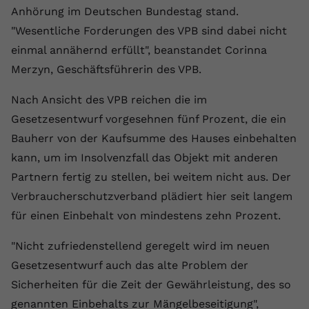
Laufzeit
1 Jahr
Name
Cookie-Informationen anzeigen
_gcl au
Anhörung im Deutschen Bundestag stand.
Zweck
wiederzuerkennen und statistische
Informationen zur Nutzung der
"Wesentliche Forderungen des VPB sind dabei nicht
Dieser Wert speichert Ihre Consent-
Anbieter
Google Ads
Externe Inhalte
Website zu erfassen.
Einstellungen. Unter anderem eine
einmal annähernd erfüllt", beanstandet Corinna
Wir verwenden auf unserer Website externe Inhalte,
zufällig generierte ID, für die
Laufzeit
90 Tage
Merzyn, Geschäftsführerin des VPB.
um Ihnen zusätzliche Informationen anzubieten.
Zweck
historische Speicherung Ihrer
vorgenommen Einstellungen, falls der
Wird von Google Ads für das
Nach Ansicht des VPB reichen die im
Name
Cookie-Informationen anzeigen
vuid
Webseiten-Betreiber dies eingestellt
Conversion-Tracking verwendet, um
Zweck
Gesetzesentwurf vorgesehnen fünf Prozent, die ein
hat.
Werbeklicks der Nutzung auf unserer
Anbieter
vimeo.com
Bauherr von der Kaufsumme des Hauses einbehalten
Website zuzuordnen.
kann, um im Insolvenzfall das Objekt mit anderen
Laufzeit
2 Jahre
Name
fe_typo_user
Partnern fertig zu stellen, bei weitem nicht aus. Der
Vimeo installiert dieses Cookie, um
Verbraucherschutzverband plädiert hier seit langem
Anbieter
VPB.de
Tracking-Informationen zu sammeln,
für einen Einbehalt von mindestens zehn Prozent.
Zweck
indem es eine eindeutige ID zum
Laufzeit
Session
Einbetten von Videos auf der Website
"Nicht zufriedenstellend geregelt wird im neuen
setzt.
Dieses Cookie wird verwendet, um die
Gesetzesentwurf auch das alte Problem der
Zweck
Speicherung von
Sicherheiten für die Zeit der Gewährleistung, des so
Benutzereinstellungen zu ermöglichen.
Name
CONSENT
genannten Einbehalts zur Mängelbeseitigung",