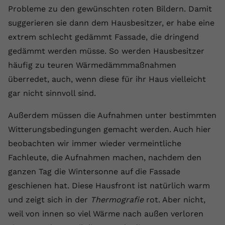
Probleme zu den gewünschten roten Bildern. Damit
Name
yt.innertube::requests
suggerieren sie dann dem Hausbesitzer, er habe eine
extrem schlecht gedämmt Fassade, die dringend
Anbieter
youtube.com
gedämmt werden müsse. So werden Hausbesitzer
Laufzeit
Session
häufig zu teuren Wärmedämmmaßnahmen
überredet, auch, wenn diese für ihr Haus vielleicht
Dieser von YouTube gesetzte Cookie
registriert eine eindeutige ID, um
gar nicht sinnvoll sind.
Zweck
Daten darüber zu speichern, welche
Videos von YouTube der Nutzer
Außerdem müssen die Aufnahmen unter bestimmten
gesehen hat.
Witterungsbedingungen gemacht werden. Auch hier
beobachten wir immer wieder vermeintliche
Name
yt.innertube::nextId
Fachleute, die Aufnahmen machen, nachdem den
ganzen Tag die Wintersonne auf die Fassade
Anbieter
Youtube.com
geschienen hat. Diese Hausfront ist natürlich warm
und zeigt sich in der
Thermografie
rot. Aber nicht,
Laufzeit
Session
weil von innen so viel Wärme nach außen verloren
Dieser von YouTube gesetzte Cookie