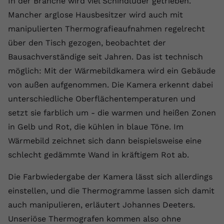
In der Branche wird viel Schindluder getrieben.
Anbieter
youtube.com
Mancher arglose Hausbesitzer wird auch mit
manipulierten Thermografieaufnahmen regelrecht
Laufzeit
2 Jahre
über den Tisch gezogen, beobachtet der
YouTube setzt dieses Cookie über
Bausachverständige seit Jahren. Das ist technisch
Zweck
eingebettete YouTube-Videos und
möglich: Mit der Wärmebildkamera wird ein Gebäude
registriert anonyme statistische Daten.
von außen aufgenommen. Die Kamera erkennt dabei
unterschiedliche Oberflächentemperaturen und
Name
yt-remote-device-id
setzt sie farblich um - die warmen und heißen Zonen
in Gelb und Rot, die kühlen in blaue Töne. Im
Anbieter
Youtube.com
Wärmebild zeichnet sich dann beispielsweise eine
Laufzeit
Session
schlecht gedämmte Wand in kräftigem Rot ab.
YouTube setzt diesen Cookie, um die
Die Farbwiedergabe der Kamera lässt sich allerdings
Videopräferenzen des Benutzers zu
einstellen, und die Thermogramme lassen sich damit
Zweck
speichern, der eingebettete YouTube-
auch manipulieren, erläutert Johannes Deeters.
Videos verwendet.
Unseriöse Thermografen kommen also ohne