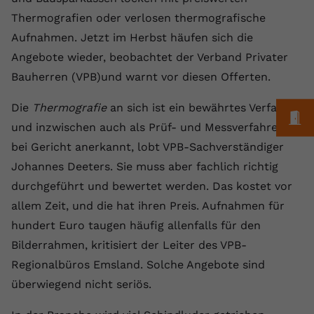
Laufzeit
1 Jahr
Name
Cookie-Informationen anzeigen
_gcl au
Zweck
wiederzuerkennen und statistische
Thermografien oder verlosen thermografische
Informationen zur Nutzung der
Dieser Wert speichert Ihre Consent-
Anbieter
Google Ads
Aufnahmen. Jetzt im Herbst häufen sich die
Externe Inhalte
Website zu erfassen.
Einstellungen. Unter anderem eine
Angebote wieder, beobachtet der Verband Privater
Wir verwenden auf unserer Website externe Inhalte,
zufällig generierte ID, für die
Laufzeit
90 Tage
um Ihnen zusätzliche Informationen anzubieten.
Bauherren (VPB)und warnt vor diesen Offerten.
Zweck
historische Speicherung Ihrer
vorgenommen Einstellungen, falls der
Wird von Google Ads für das
Name
Cookie-Informationen anzeigen
vuid
Die
Thermografie
an sich ist ein bewährtes Verfahren
Webseiten-Betreiber dies eingestellt
Conversion-Tracking verwendet, um
M
Zweck
hat.
und inzwischen auch als Prüf- und Messverfahren
Werbeklicks der Nutzung auf unserer
Anbieter
vimeo.com
Website zuzuordnen.
bei Gericht anerkannt, lobt VPB-Sachverständiger
Laufzeit
2 Jahre
Johannes Deeters. Sie muss aber fachlich richtig
Name
fe_typo_user
durchgeführt und bewertet werden. Das kostet vor
Vimeo installiert dieses Cookie, um
Anbieter
VPB.de
allem Zeit, und die hat ihren Preis. Aufnahmen für
Tracking-Informationen zu sammeln,
hundert Euro taugen häufig allenfalls für den
Zweck
indem es eine eindeutige ID zum
Laufzeit
Session
Einbetten von Videos auf der Website
Bilderrahmen, kritisiert der Leiter des VPB-
setzt.
Dieses Cookie wird verwendet, um die
Regionalbüros Emsland. Solche Angebote sind
Zweck
Speicherung von
überwiegend nicht seriös.
Benutzereinstellungen zu ermöglichen.
Name
CONSENT