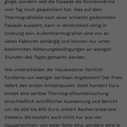
ginge, sondern weil die Fassade die Sonnenwärme
registriert eine eindeutige ID, um
vom Tag noch gespeichert hat. Was auf dem
Zweck
Daten darüber zu speichern, welche
Videos von YouTube der Nutzer
Thermografiebild nach einer schlecht gedämmten
gesehen hat.
Fassade aussieht, kann in Wirklichkeit völlig in
Ordnung sein. Außenthermografien sind von so
vielen Faktoren abhängig und können nur unter
Name
yt-remote-connected-devices
bestimmten Witterungsbedingungen an wenigen
Anbieter
Youtube.com
Stunden des Tages gemacht werden.
Laufzeit
Session
Wie unterscheidet der Hausbesitzer fachlich
fundierte von weniger seriösen Angeboten? Der Preis
YouTube setzt diesen Cookie, um die
Videopräferenzen des Nutzers zu
liefert den ersten Anhaltspunkt: Statt hundert Euro
Zweck
speichern, der eingebettete YouTube-
kostet eine seriöse Thermografieuntersuchung
Videos verwendet.
einschließlich schriftlicher Auswertung und Bericht
um die 500 bis 600 Euro, erklärt Bauherrenberater
Deeters. Sie besteht auch nicht nur aus vier
Hausansichten, von jeder Seite eine, sondern wird je