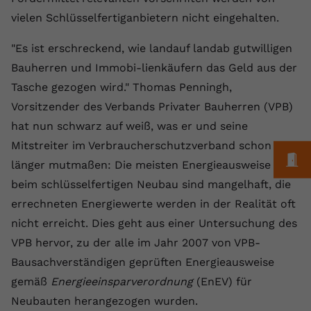
Laufzeit
1 Jahr
Name
Cookie-Informationen anzeigen
_gcl au
Zweck
wiederzuerkennen und statistische
vielen Schlüsselfertiganbietern nicht eingehalten.
Informationen zur Nutzung der
Dieser Wert speichert Ihre Consent-
Anbieter
Google Ads
Externe Inhalte
Website zu erfassen.
"Es ist erschreckend, wie landauf landab gutwilligen
Einstellungen. Unter anderem eine
Wir verwenden auf unserer Website externe Inhalte,
zufällig generierte ID, für die
Laufzeit
90 Tage
Bauherren und Immobi-lienkäufern das Geld aus der
um Ihnen zusätzliche Informationen anzubieten.
Zweck
historische Speicherung Ihrer
Tasche gezogen wird." Thomas Penningh,
vorgenommen Einstellungen, falls der
Wird von Google Ads für das
Name
Cookie-Informationen anzeigen
vuid
Vorsitzender des Verbands Privater Bauherren (VPB)
Webseiten-Betreiber dies eingestellt
Conversion-Tracking verwendet, um
Zweck
hat.
hat nun schwarz auf weiß, was er und seine
Werbeklicks der Nutzung auf unserer
Anbieter
vimeo.com
Website zuzuordnen.
Mitstreiter im Verbraucherschutzverband schon
M
Laufzeit
2 Jahre
länger mutmaßen: Die meisten Energieausweise
Name
fe_typo_user
beim schlüsselfertigen Neubau sind mangelhaft, die
Vimeo installiert dieses Cookie, um
Anbieter
VPB.de
errechneten Energiewerte werden in der Realität oft
Tracking-Informationen zu sammeln,
nicht erreicht. Dies geht aus einer Untersuchung des
Zweck
indem es eine eindeutige ID zum
Laufzeit
Session
Einbetten von Videos auf der Website
VPB hervor, zu der alle im Jahr 2007 von VPB-
setzt.
Dieses Cookie wird verwendet, um die
Bausachverständigen geprüften Energieausweise
Zweck
Speicherung von
gemäß
Energieeinsparverordnung
(EnEV) für
Benutzereinstellungen zu ermöglichen.
Name
CONSENT
Neubauten herangezogen wurden.