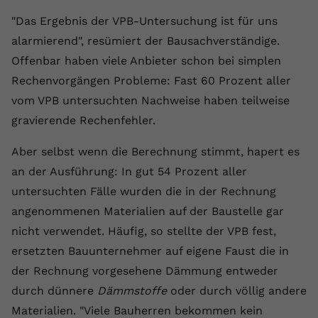
Anbieter
youtube.com
"Das Ergebnis der VPB-Untersuchung ist für uns
alarmierend", resümiert der Bausachverständige.
Laufzeit
2 Jahre
Offenbar haben viele Anbieter schon bei simplen
YouTube setzt dieses Cookie über
Rechenvorgängen Probleme: Fast 60 Prozent aller
Zweck
eingebettete YouTube-Videos und
vom VPB untersuchten Nachweise haben teilweise
registriert anonyme statistische Daten.
gravierende Rechenfehler.
Aber selbst wenn die Berechnung stimmt, hapert es
Name
yt-remote-device-id
an der Ausführung: In gut 54 Prozent aller
Anbieter
Youtube.com
untersuchten Fälle wurden die in der Rechnung
angenommenen Materialien auf der Baustelle gar
Laufzeit
Session
nicht verwendet. Häufig, so stellte der VPB fest,
YouTube setzt diesen Cookie, um die
ersetzten Bauunternehmer auf eigene Faust die in
Videopräferenzen des Benutzers zu
der Rechnung vorgesehene Dämmung entweder
Zweck
speichern, der eingebettete YouTube-
durch dünnere
Dämmstoffe
oder durch völlig andere
Videos verwendet.
Materialien. "Viele Bauherren bekommen kein