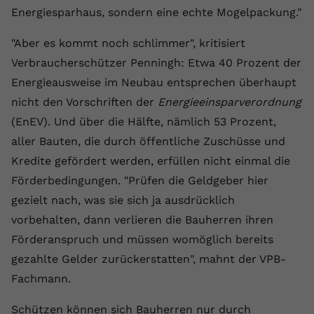
Energiesparhaus, sondern eine echte Mogelpackung."
Name
yt.innertube::requests
"Aber es kommt noch schlimmer", kritisiert
Anbieter
youtube.com
Verbraucherschützer Penningh: Etwa 40 Prozent der
Energieausweise im Neubau entsprechen überhaupt
Laufzeit
Session
nicht den Vorschriften der
Energieeinsparverordnung
Dieser von YouTube gesetzte Cookie
(EnEV). Und über die Hälfte, nämlich 53 Prozent,
registriert eine eindeutige ID, um
aller Bauten, die durch öffentliche Zuschüsse und
Zweck
Daten darüber zu speichern, welche
Videos von YouTube der Nutzer
Kredite gefördert werden, erfüllen nicht einmal die
gesehen hat.
Förderbedingungen. "Prüfen die Geldgeber hier
gezielt nach, was sie sich ja ausdrücklich
Name
yt.innertube::nextId
vorbehalten, dann verlieren die Bauherren ihren
Förderanspruch und müssen womöglich bereits
Anbieter
Youtube.com
gezahlte Gelder zurückerstatten", mahnt der VPB-
Fachmann.
Laufzeit
Session
Schützen können sich Bauherren nur durch
Dieser von YouTube gesetzte Cookie