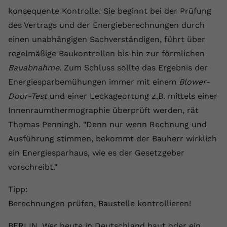
registriert eine eindeutige ID, um
konsequente Kontrolle. Sie beginnt bei der Prüfung
Zweck
Daten darüber zu speichern, welche
des Vertrags und der Energieberechnungen durch
Videos von YouTube der Nutzer
einen unabhängigen Sachverständigen, führt über
gesehen hat.
regelmäßige Baukontrollen bis hin zur förmlichen
Bauabnahme
. Zum Schluss sollte das Ergebnis der
Name
yt-remote-connected-devices
Energiesparbemühungen immer mit einem
Blower-
Anbieter
Youtube.com
Door-Test
und einer Leckageortung z.B. mittels einer
Innenraumthermographie überprüft werden, rät
Laufzeit
Session
Thomas Penningh. "Denn nur wenn Rechnung und
Ausführung stimmen, bekommt der Bauherr wirklich
YouTube setzt diesen Cookie, um die
Videopräferenzen des Nutzers zu
ein Energiesparhaus, wie es der Gesetzgeber
Zweck
speichern, der eingebettete YouTube-
vorschreibt."
Videos verwendet.
Tipp:
Berechnungen prüfen, Baustelle kontrollieren!
BERLIN. Wer heute in Deutschland baut oder ein