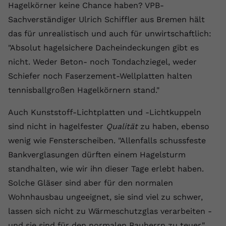
Hagelkörner keine Chance haben? VPB-
Anbieter
youtube.com
Sachverständiger Ulrich Schiffler aus Bremen hält
das für unrealistisch und auch für unwirtschaftlich:
Laufzeit
2 Jahre
"Absolut hagelsichere Dacheindeckungen gibt es
YouTube setzt dieses Cookie über
nicht. Weder Beton- noch Tondachziegel, weder
Zweck
eingebettete YouTube-Videos und
Schiefer noch Faserzement-Wellplatten halten
registriert anonyme statistische Daten.
tennisballgroßen Hagelkörnern stand."
Name
yt-remote-device-id
Auch Kunststoff-Lichtplatten und -Lichtkuppeln
sind nicht in hagelfester
Qualität
zu haben, ebenso
Anbieter
Youtube.com
wenig wie Fensterscheiben. "Allenfalls schussfeste
Bankverglasungen dürften einem Hagelsturm
Laufzeit
Session
standhalten, wie wir ihn dieser Tage erlebt haben.
YouTube setzt diesen Cookie, um die
Solche Gläser sind aber für den normalen
Videopräferenzen des Benutzers zu
Zweck
Wohnhausbau ungeeignet, sie sind viel zu schwer,
speichern, der eingebettete YouTube-
Videos verwendet.
lassen sich nicht zu Wärmeschutzglas verarbeiten -
und sie sind für den normalen Bauherrn zu teuer."