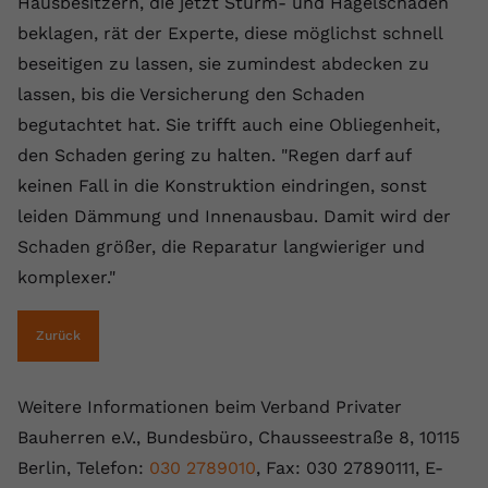
Hausbesitzern, die jetzt Sturm- und Hagelschäden
registriert eine eindeutige ID, um
beklagen, rät der Experte, diese möglichst schnell
Zweck
Daten darüber zu speichern, welche
beseitigen zu lassen, sie zumindest abdecken zu
Videos von YouTube der Nutzer
gesehen hat.
lassen, bis die Versicherung den Schaden
begutachtet hat. Sie trifft auch eine Obliegenheit,
den Schaden gering zu halten. "Regen darf auf
Name
yt-remote-connected-devices
keinen Fall in die Konstruktion eindringen, sonst
Anbieter
Youtube.com
leiden Dämmung und Innenausbau. Damit wird der
Schaden größer, die Reparatur langwieriger und
Laufzeit
Session
komplexer."
YouTube setzt diesen Cookie, um die
Videopräferenzen des Nutzers zu
Zweck
Zurück
speichern, der eingebettete YouTube-
Videos verwendet.
Weitere Informationen beim Verband Privater
Bauherren e.V., Bundesbüro, Chausseestraße 8, 10115
Berlin, Telefon:
030 2789010
, Fax: 030 27890111, E-