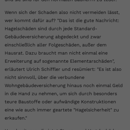
Name
yt.innertube::requests
Wenn sich der Schaden also nicht vermeiden lässt,
wer kommt dafür auf? "Das ist die gute Nachricht:
Anbieter
youtube.com
Hagelschäden sind durch jede Standard-
Laufzeit
Session
Gebäudeversicherung abgedeckt und zwar
einschließlich aller Folgeschäden, außer dem
Dieser von YouTube gesetzte Cookie
Hausrat. Dazu braucht man nicht einmal eine
registriert eine eindeutige ID, um
Zweck
Daten darüber zu speichern, welche
Erweiterung auf sogenannte Elementarschäden",
Videos von YouTube der Nutzer
erläutert Ulrich Schiffler und resümiert: "Es ist also
gesehen hat.
nicht sinnvoll, über die verbundene
Wohngebäudeversicherung hinaus noch einmal Geld
Name
yt.innertube::nextId
in die Hand zu nehmen, um sich durch besonders
teure Baustoffe oder aufwändige Konstruktionen
Anbieter
Youtube.com
eine wie auch immer geartete "Hagelsicherheit" zu
Laufzeit
Session
erkaufen."
Dieser von YouTube gesetzte Cookie