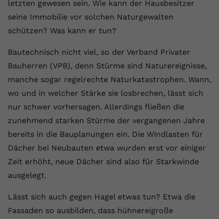
Laufzeit
1 Jahr
letzten gewesen sein. Wie kann der Hausbesitzer
Name
Cookie-Informationen anzeigen
_gcl au
Zweck
wiederzuerkennen und statistische
seine Immobilie vor solchen Naturgewalten
Informationen zur Nutzung der
Dieser Wert speichert Ihre Consent-
Anbieter
Google Ads
Externe Inhalte
schützen? Was kann er tun?
Website zu erfassen.
Einstellungen. Unter anderem eine
Wir verwenden auf unserer Website externe Inhalte,
zufällig generierte ID, für die
Laufzeit
90 Tage
Bautechnisch nicht viel, so der Verband Privater
um Ihnen zusätzliche Informationen anzubieten.
Zweck
historische Speicherung Ihrer
Bauherren (VPB), denn Stürme sind Naturereignisse,
vorgenommen Einstellungen, falls der
Wird von Google Ads für das
Name
Cookie-Informationen anzeigen
vuid
Webseiten-Betreiber dies eingestellt
Conversion-Tracking verwendet, um
manche sogar regelrechte Naturkatastrophen. Wann,
Zweck
hat.
Werbeklicks der Nutzung auf unserer
wo und in welcher Stärke sie losbrechen, lässt sich
Anbieter
vimeo.com
Website zuzuordnen.
nur schwer vorhersagen. Allerdings fließen die
Laufzeit
2 Jahre
Name
fe_typo_user
zunehmend starken Stürme der vergangenen Jahre
bereits in die Bauplanungen ein. Die Windlasten für
Vimeo installiert dieses Cookie, um
Anbieter
VPB.de
Tracking-Informationen zu sammeln,
Dächer bei Neubauten etwa wurden erst vor einiger
Zweck
indem es eine eindeutige ID zum
Zeit erhöht, neue Dächer sind also für Starkwinde
Laufzeit
Session
Einbetten von Videos auf der Website
ausgelegt.
setzt.
Dieses Cookie wird verwendet, um die
Zweck
Speicherung von
Lässt sich auch gegen Hagel etwas tun? Etwa die
Benutzereinstellungen zu ermöglichen.
Fassaden so ausbilden, dass hühnereigroße
Name
CONSENT