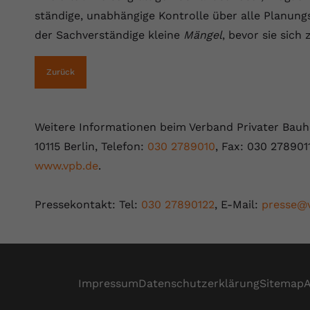
Laufzeit
Session
ständige, unabhängige Kontrolle über alle Planun
der Sachverständige kleine
Mängel
, bevor sie sic
Dieser von YouTube gesetzte Cookie
registriert eine eindeutige ID, um Daten
Zweck
darüber zu speichern, welche Videos von
Zurück
YouTube der Nutzer gesehen hat.
Weitere Informationen beim Verband Privater Bauhe
Name
yt.innertube::nextId
10115 Berlin, Telefon:
030 2789010
, Fax: 030 278901
Anbieter
Youtube.com
www.vpb.de
.
Laufzeit
Session
Pressekontakt: Tel:
030 27890122
, E-Mail:
presse@
Dieser von YouTube gesetzte Cookie
registriert eine eindeutige ID, um Daten
Zweck
darüber zu speichern, welche Videos von
YouTube der Nutzer gesehen hat.
Impressum
Datenschutzerklärung
Sitemap
Name
yt-remote-connected-devices