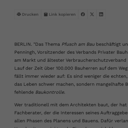
Webseite einwandfrei funktioniert.
Name
Cookie-Informationen anzeigen
cookie_optin
Drucken
Link kopieren
Anbieter
VPB.de
Statistik
Diese Technologien ermöglichen es uns, die Nutzung der
Laufzeit
1 Jahr
Website zu analysieren, um die Leistung zu messen und zu
BERLIN. "Das Thema
Pfusch am Bau
beschäftigt un
verbessern.
Dieses Cookie wird verwendet, um Ihre
Penningh, Vorsitzender des Verbands Privater Bauh
Zweck
Cookie-Einstellungen für diese Website zu
Name
Cookie-Informationen anzeigen
_ga
am Markt und ältester Verbraucherschutzverband i
speichern.
Lauf der Zeit über 100.000 Bauherren auf dem Weg 
Anbieter
Google Analytics 4
Marketing
fällt immer wieder auf: Es sind weniger die echt
Name
SgCookieOptin.lastPreferences
Marketing-Cookies ermöglichen es uns, Ihnen relevante
das Leben schwer machen, sondern mangelhafte B
Laufzeit
2 Jahre
Werbung anzuzeigen und den Erfolg unserer Werbekampagnen
fehlende
Baukontrolle
.
Anbieter
VPB.de
zu messen.
Wird von Google Analytics 4 verwendet, um
Nutzer wiederzuerkennen und statistische
Wer traditionell mit dem Architekten baut, der hat 
Laufzeit
1 Jahr
Zweck
Name
Cookie-Informationen anzeigen
_gcl au
Informationen zur Nutzung der Website zu
Fachberater, der die Interessen seines Auftraggebe
erfassen.
Dieser Wert speichert Ihre Consent-
Anbieter
Google Ads
allen Phasen des Planens und Bauens. Dafür verla
Externe Inhalte
Einstellungen. Unter anderem eine zufällig