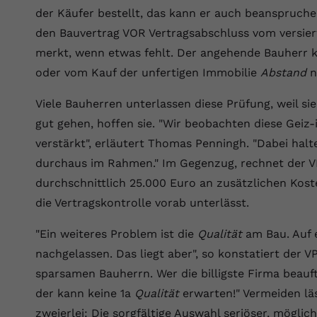
YouTube setzt dieses Cookie über
der Käufer bestellt, das kann er auch beanspruchen
Zweck
eingebettete YouTube-Videos und registriert
den Bauvertrag VOR Vertragsabschluss vom versier
anonyme statistische Daten.
merkt, wenn etwas fehlt. Der angehende Bauherr 
oder vom Kauf der unfertigen Immobilie
Abstand
n
Name
yt-remote-device-id
Viele Bauherren unterlassen diese Prüfung, weil si
Anbieter
Youtube.com
gut gehen, hoffen sie. "Wir beobachten diese Geiz-is
Laufzeit
Session
verstärkt", erläutert Thomas Penningh. "Dabei halt
durchaus im Rahmen." Im Gegenzug, rechnet der V
YouTube setzt diesen Cookie, um die
durchschnittlich 25.000 Euro an zusätzlichen Ko
Videopräferenzen des Benutzers zu
Zweck
die Vertragskontrolle vorab unterlässt.
speichern, der eingebettete YouTube-Videos
verwendet.
"Ein weiteres Problem ist die
Qualität
am Bau. Auf e
nachgelassen. Das liegt aber", so konstatiert der 
Name
yt.innertube::requests
sparsamen Bauherrn. Wer die billigste Firma beauftr
der kann keine 1a
Qualität
erwarten!" Vermeiden läs
Anbieter
youtube.com
zweierlei: Die sorgfältige Auswahl seriöser, mögli