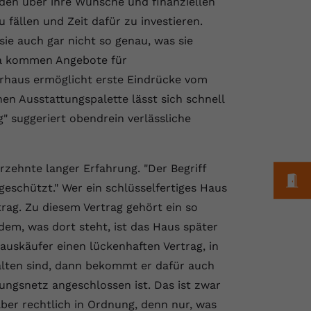
rden über ihre Wünsche und finanziellen
fällen und Zeit dafür zu investieren.
ie auch gar nicht so genau, was sie
Da kommen Angebote für
erhaus ermöglicht erste Eindrücke vom
en Ausstattungspalette lässt sich schnell
g" suggeriert obendrein verlässliche
zehnte langer Erfahrung. "Der Begriff
M
 geschützt." Wer ein schlüsselfertiges Haus
trag. Zu diesem Vertrag gehört ein so
em, was dort steht, ist das Haus später
auskäufer einen lückenhaften Vertrag, in
alten sind, dann bekommt er dafür auch
ungsnetz angeschlossen ist. Das ist zwar
aber rechtlich in Ordnung, denn nur, was