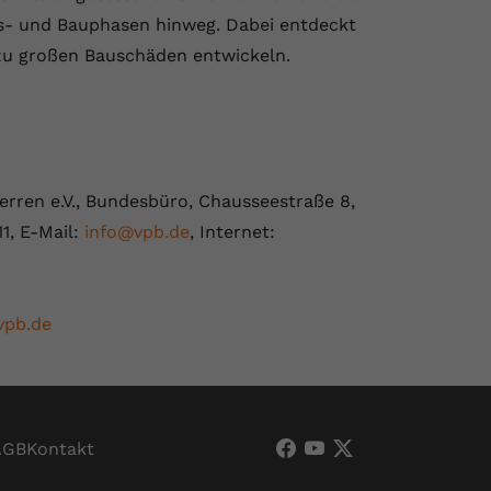
gs- und Bauphasen hinweg. Dabei entdeckt
h zu großen Bauschäden entwickeln.
rren e.V., Bundesbüro, Chausseestraße 8,
11, E-Mail:
info@vpb.de
, Internet:
vpb.de
AGB
Kontakt
VPB Verband Privater
VPB Verband Priva
VPB Verband Pri