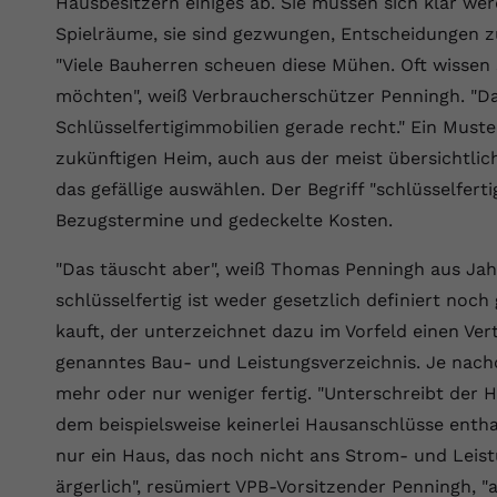
Hausbesitzern einiges ab. Sie müssen sich klar we
Wir verwenden auf unserer Website externe Inhalte, um Ihnen
generierte ID, für die historische
Laufzeit
90 Tage
Zweck
zusätzliche Informationen anzubieten.
Speicherung Ihrer vorgenommen
Spielräume, sie sind gezwungen, Entscheidungen zu 
Einstellungen, falls der Webseiten-Betreiber
Wird von Google Ads für das Conversion-
"Viele Bauherren scheuen diese Mühen. Oft wissen s
Name
Cookie-Informationen anzeigen
vuid
dies eingestellt hat.
Zweck
Tracking verwendet, um Werbeklicks der
möchten", weiß Verbraucherschützer Penningh. "
Nutzung auf unserer Website zuzuordnen.
Anbieter
vimeo.com
Schlüsselfertigimmobilien gerade recht." Ein Must
Name
fe_typo_user
zukünftigen Heim, auch aus der meist übersichtlich
Laufzeit
2 Jahre
das gefällige auswählen. Der Begriff "schlüsselferti
Anbieter
VPB.de
Vimeo installiert dieses Cookie, um
Bezugstermine und gedeckelte Kosten.
Tracking-Informationen zu sammeln, indem
Laufzeit
Session
Zweck
es eine eindeutige ID zum Einbetten von
"Das täuscht aber", weiß Thomas Penningh aus Jahr
Videos auf der Website setzt.
Dieses Cookie wird verwendet, um die
schlüsselfertig ist weder gesetzlich definiert noch
Zweck
Speicherung von Benutzereinstellungen zu
kauft, der unterzeichnet dazu im Vorfeld einen Ver
ermöglichen.
Name
CONSENT
genanntes Bau- und Leistungsverzeichnis. Je nachd
mehr oder nur weniger fertig. "Unterschreibt der H
Anbieter
youtube.com
dem beispielsweise keinerlei Hausanschlüsse enth
nur ein Haus, das noch nicht ans Strom- und Leist
Laufzeit
2 Jahre
ärgerlich", resümiert VPB-Vorsitzender Penningh, "