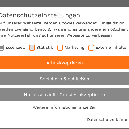
Datenschutzeinstellungen
SACHVERSTÄNDIGE FINDEN!
Auf unserer Webseite werden Cookies verwendet. Einige davon
werden zwingend benötigt, während es uns andere ermöglichen,
Ihre Nutzererfahrung auf unserer Webseite zu verbessern.
e Mitgliedschaft
Über den VPB
Ratgeber
Essenziell
Statistik
Marketing
Externe Inhalte
Alle akzeptieren
 rät: Bauprojekte sorgfältiger vorbereiten
Speichern & schließen
VPB rät: Bauprojekte
Nur essenzielle Cookies akzeptieren
vorbereiten
Weitere Informationen anzeigen
Essenziell
Essenzielle Cookies werden für grundlegende Funktionen der
Datenschutzerklärun
19.03.2008
Webseite benötigt. Dadurch ist gewährleistet, dass die