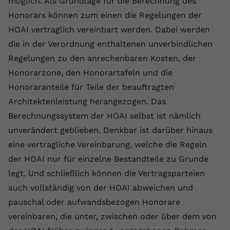
möglich. Als Grundlage für die Berechnung des
Anbieter
youtube.com
Honorars können zum einen die Regelungen der
HOAI vertraglich vereinbart werden. Dabei werden
Laufzeit
2 Jahre
die in der Verordnung enthaltenen unverbindlichen
YouTube setzt dieses Cookie über
Regelungen zu den anrechenbaren Kosten, der
Zweck
eingebettete YouTube-Videos und
Honorarzone, den Honorartafeln und die
registriert anonyme statistische Daten.
Honoraranteile für Teile der beauftragten
Architektenleistung herangezogen. Das
Name
yt-remote-device-id
Berechnungssystem der HOAI selbst ist nämlich
unverändert geblieben. Denkbar ist darüber hinaus
Anbieter
Youtube.com
eine vertragliche Vereinbarung, welche die Regeln
Laufzeit
Session
der HOAI nur für einzelne Bestandteile zu Grunde
legt. Und schließlich können die Vertragsparteien
YouTube setzt diesen Cookie, um die
auch vollständig von der HOAI abweichen und
Videopräferenzen des Benutzers zu
Zweck
pauschal oder aufwandsbezogen Honorare
speichern, der eingebettete YouTube-
Videos verwendet.
vereinbaren, die unter, zwischen oder über dem von