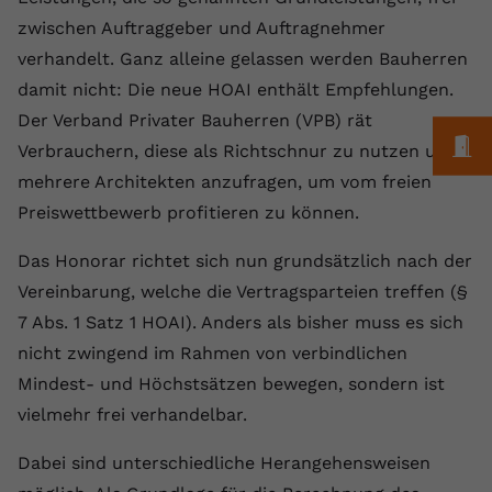
Laufzeit
1 Jahr
Name
Cookie-Informationen anzeigen
_gcl au
Zweck
wiederzuerkennen und statistische
zwischen Auftraggeber und Auftragnehmer
Informationen zur Nutzung der
Dieser Wert speichert Ihre Consent-
Anbieter
Google Ads
verhandelt. Ganz alleine gelassen werden Bauherren
Externe Inhalte
Website zu erfassen.
Einstellungen. Unter anderem eine
damit nicht: Die neue HOAI enthält Empfehlungen.
Wir verwenden auf unserer Website externe Inhalte,
zufällig generierte ID, für die
Laufzeit
90 Tage
um Ihnen zusätzliche Informationen anzubieten.
Der Verband Privater Bauherren (VPB) rät
Zweck
historische Speicherung Ihrer
M
vorgenommen Einstellungen, falls der
Verbrauchern, diese als Richtschnur zu nutzen und
Wird von Google Ads für das
Name
Cookie-Informationen anzeigen
vuid
Webseiten-Betreiber dies eingestellt
Conversion-Tracking verwendet, um
mehrere Architekten anzufragen, um vom freien
Zweck
hat.
Werbeklicks der Nutzung auf unserer
Preiswettbewerb profitieren zu können.
Anbieter
vimeo.com
Website zuzuordnen.
Laufzeit
2 Jahre
Das Honorar richtet sich nun grundsätzlich nach der
Name
fe_typo_user
Vereinbarung, welche die Vertragsparteien treffen (§
Vimeo installiert dieses Cookie, um
Anbieter
VPB.de
7 Abs. 1 Satz 1 HOAI). Anders als bisher muss es sich
Tracking-Informationen zu sammeln,
nicht zwingend im Rahmen von verbindlichen
Zweck
indem es eine eindeutige ID zum
Laufzeit
Session
Einbetten von Videos auf der Website
Mindest- und Höchstsätzen bewegen, sondern ist
setzt.
Dieses Cookie wird verwendet, um die
vielmehr frei verhandelbar.
Zweck
Speicherung von
Benutzereinstellungen zu ermöglichen.
Dabei sind unterschiedliche Herangehensweisen
Name
CONSENT