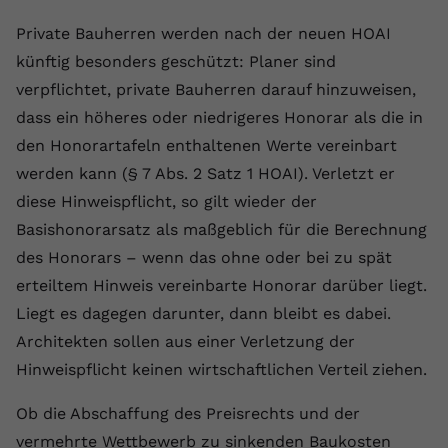
registriert eine eindeutige ID, um
Private Bauherren werden nach der neuen HOAI
Zweck
Daten darüber zu speichern, welche
Videos von YouTube der Nutzer
künftig besonders geschützt: Planer sind
gesehen hat.
verpflichtet, private Bauherren darauf hinzuweisen,
dass ein höheres oder niedrigeres Honorar als die in
den Honorartafeln enthaltenen Werte vereinbart
Name
yt-remote-connected-devices
werden kann (§ 7 Abs. 2 Satz 1 HOAI). Verletzt er
Anbieter
Youtube.com
diese Hinweispflicht, so gilt wieder der
Basishonorarsatz als maßgeblich für die Berechnung
Laufzeit
Session
des Honorars – wenn das ohne oder bei zu spät
YouTube setzt diesen Cookie, um die
erteiltem Hinweis vereinbarte Honorar darüber liegt.
Videopräferenzen des Nutzers zu
Zweck
Liegt es dagegen darunter, dann bleibt es dabei.
speichern, der eingebettete YouTube-
Videos verwendet.
Architekten sollen aus einer Verletzung der
Hinweispflicht keinen wirtschaftlichen Verteil ziehen.
Ob die Abschaffung des Preisrechts und der
vermehrte Wettbewerb zu sinkenden Baukosten