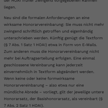
der HOAI früher zwingend vorgegebenen Rahmen
liegen.
Name
yt.innertube::requests
Neu sind die formalen Anforderungen an eine
Anbieter
youtube.com
wirksame Honorarvereinbarung: Sie muss nicht mehr
Laufzeit
Session
zwingend schriftlich getroffen und eigenhändig
unterschrieben werden. Künftig genügt die Textform
Dieser von YouTube gesetzte Cookie
registriert eine eindeutige ID, um
(§ 7 Abs. 1 Satz 1 HOAI) etwa in Form von E-Mails.
Zweck
Daten darüber zu speichern, welche
Zum anderen muss die Honorarvereinbarung nicht
Videos von YouTube der Nutzer
mehr bei Auftragserteilung erfolgen. Eine einmal
gesehen hat.
geschlossene Vereinbarung kann jederzeit
einvernehmlich in Textform abgeändert werden.
Name
yt.innertube::nextId
Wenn keine oder keine formwirksame
Honorarvereinbarung – also etwa nur eine
Anbieter
Youtube.com
mündliche Abrede – vorliegt, gilt der jeweilige untere
Laufzeit
Session
Honorarsatz, der Basishonorarsatz, als vereinbart (§
7 Abs. 2 Satz 1 HOAI).
Dieser von YouTube gesetzte Cookie