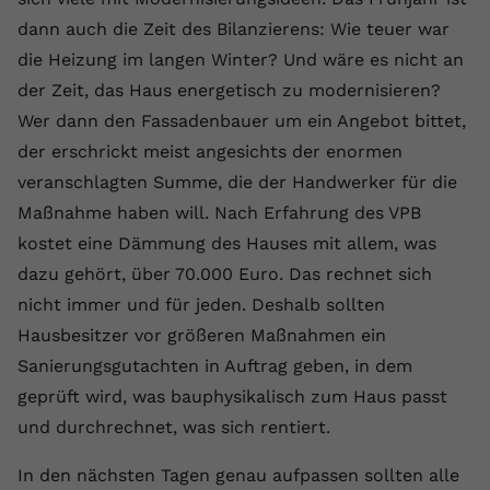
dann auch die Zeit des Bilanzierens: Wie teuer war
Name
yt.innertube::requests
die Heizung im langen Winter? Und wäre es nicht an
Anbieter
youtube.com
der Zeit, das Haus energetisch zu modernisieren?
Wer dann den Fassadenbauer um ein Angebot bittet,
Laufzeit
Session
der erschrickt meist angesichts der enormen
Dieser von YouTube gesetzte Cookie
veranschlagten Summe, die der Handwerker für die
registriert eine eindeutige ID, um
Maßnahme haben will. Nach Erfahrung des VPB
Zweck
Daten darüber zu speichern, welche
kostet eine Dämmung des Hauses mit allem, was
Videos von YouTube der Nutzer
gesehen hat.
dazu gehört, über 70.000 Euro. Das rechnet sich
nicht immer und für jeden. Deshalb sollten
Hausbesitzer vor größeren Maßnahmen ein
Name
yt.innertube::nextId
Sanierungsgutachten in Auftrag geben, in dem
Anbieter
Youtube.com
geprüft wird, was bauphysikalisch zum Haus passt
und durchrechnet, was sich rentiert.
Laufzeit
Session
In den nächsten Tagen genau aufpassen sollten alle
Dieser von YouTube gesetzte Cookie