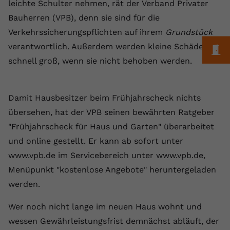
Laufzeit
1 Jahr
leichte Schulter nehmen, rät der Verband Privater
Name
Cookie-Informationen anzeigen
_gcl au
Zweck
wiederzuerkennen und statistische
Bauherren (VPB), denn sie sind für die
Informationen zur Nutzung der
Dieser Wert speichert Ihre Consent-
Anbieter
Google Ads
Externe Inhalte
Verkehrssicherungspflichten auf ihrem
Website zu erfassen.
Grundstück
Einstellungen. Unter anderem eine
Wir verwenden auf unserer Website externe Inhalte,
verantwortlich. Außerdem werden kleine Schäden
zufällig generierte ID, für die
M
Laufzeit
90 Tage
um Ihnen zusätzliche Informationen anzubieten.
Zweck
historische Speicherung Ihrer
schnell groß, wenn sie nicht behoben werden.
vorgenommen Einstellungen, falls der
Wird von Google Ads für das
Name
Cookie-Informationen anzeigen
vuid
Webseiten-Betreiber dies eingestellt
Conversion-Tracking verwendet, um
Zweck
hat.
Werbeklicks der Nutzung auf unserer
Damit Hausbesitzer beim Frühjahrscheck nichts
Anbieter
vimeo.com
Website zuzuordnen.
übersehen, hat der VPB seinen bewährten Ratgeber
Laufzeit
2 Jahre
Name
fe_typo_user
"Frühjahrscheck für Haus und Garten" überarbeitet
und online gestellt. Er kann ab sofort unter
Vimeo installiert dieses Cookie, um
Anbieter
VPB.de
Tracking-Informationen zu sammeln,
www.vpb.de im Servicebereich unter www.vpb.de,
Zweck
indem es eine eindeutige ID zum
Menüpunkt "kostenlose Angebote" heruntergeladen
Laufzeit
Session
Einbetten von Videos auf der Website
werden.
setzt.
Dieses Cookie wird verwendet, um die
Zweck
Speicherung von
Wer noch nicht lange im neuen Haus wohnt und
Benutzereinstellungen zu ermöglichen.
wessen Gewährleistungsfrist demnächst abläuft, der
Name
CONSENT