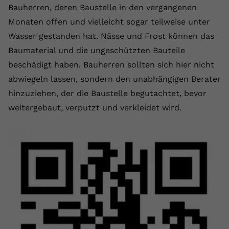
Bauherren, deren Baustelle in den vergangenen
registriert eine eindeutige ID, um
Zweck
Daten darüber zu speichern, welche
Monaten offen und vielleicht sogar teilweise unter
Videos von YouTube der Nutzer
Wasser gestanden hat. Nässe und Frost können das
gesehen hat.
Baumaterial und die ungeschützten Bauteile
beschädigt haben. Bauherren sollten sich hier nicht
Name
yt-remote-connected-devices
abwiegeln lassen, sondern den unabhängigen Berater
hinzuziehen, der die Baustelle begutachtet, bevor
Anbieter
Youtube.com
weitergebaut, verputzt und verkleidet wird.
Laufzeit
Session
YouTube setzt diesen Cookie, um die
Videopräferenzen des Nutzers zu
Zweck
speichern, der eingebettete YouTube-
Videos verwendet.