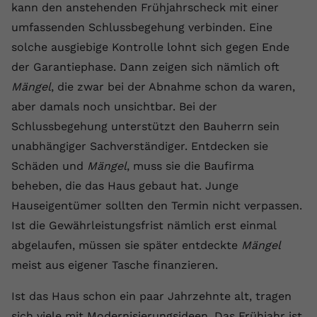
kann den anstehenden Frühjahrscheck mit einer
Anbieter
youtube.com
umfassenden Schlussbegehung verbinden. Eine
solche ausgiebige Kontrolle lohnt sich gegen Ende
Laufzeit
2 Jahre
der Garantiephase. Dann zeigen sich nämlich oft
YouTube setzt dieses Cookie über
Mängel
, die zwar bei der Abnahme schon da waren,
Zweck
eingebettete YouTube-Videos und
aber damals noch unsichtbar. Bei der
registriert anonyme statistische Daten.
Schlussbegehung unterstützt den Bauherrn sein
unabhängiger Sachverständiger. Entdecken sie
Name
yt-remote-device-id
Schäden und
Mängel
, muss sie die Baufirma
beheben, die das Haus gebaut hat. Junge
Anbieter
Youtube.com
Hauseigentümer sollten den Termin nicht verpassen.
Laufzeit
Session
Ist die Gewährleistungsfrist nämlich erst einmal
abgelaufen, müssen sie später entdeckte
Mängel
YouTube setzt diesen Cookie, um die
Videopräferenzen des Benutzers zu
meist aus eigener Tasche finanzieren.
Zweck
speichern, der eingebettete YouTube-
Videos verwendet.
Ist das Haus schon ein paar Jahrzehnte alt, tragen
sich viele mit Modernisierungsideen. Das Frühjahr ist