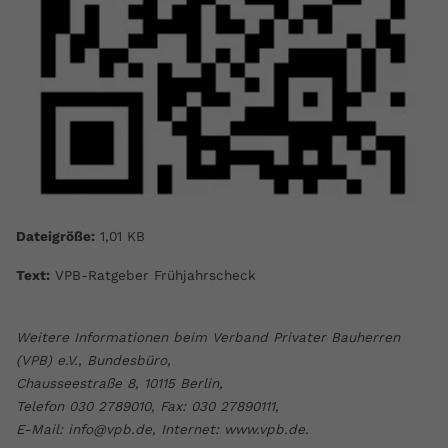
Dateigröße:
1,01 KB
Text:
VPB-Ratgeber Frühjahrscheck
Weitere Informationen beim Verband Privater Bauherren
(VPB) e.V., Bundesbüro,
Chausseestraße 8, 10115 Berlin,
Telefon 030 2789010, Fax: 030 27890111,
E-Mail: info@vpb.de, Internet: www.vpb.de.