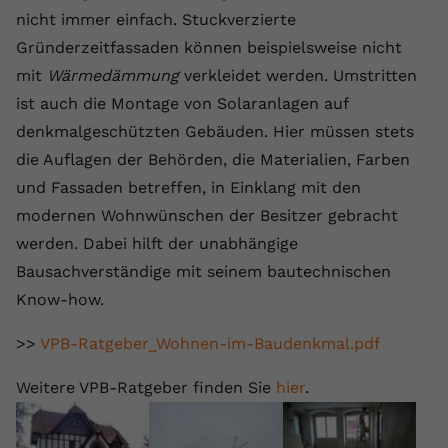
nicht immer einfach. Stuckverzierte
Anbieter
youtube.com
Gründerzeitfassaden können beispielsweise nicht
Laufzeit
2 Jahre
mit
Wärmedämmung
verkleidet werden. Umstritten
ist auch die Montage von Solaranlagen auf
YouTube setzt dieses Cookie über
denkmalgeschützten Gebäuden. Hier müssen stets
Zweck
eingebettete YouTube-Videos und
registriert anonyme statistische Daten.
die Auflagen der Behörden, die Materialien, Farben
und Fassaden betreffen, in Einklang mit den
modernen Wohnwünschen der Besitzer gebracht
Name
yt-remote-device-id
werden. Dabei hilft der unabhängige
Anbieter
Youtube.com
Bausachverständige mit seinem bautechnischen
Know-how.
Laufzeit
Session
>>
VPB-Ratgeber_Wohnen-im-Baudenkmal.pdf
YouTube setzt diesen Cookie, um die
Videopräferenzen des Benutzers zu
Zweck
Weitere VPB-Ratgeber finden Sie
hier
.
speichern, der eingebettete YouTube-
Videos verwendet.