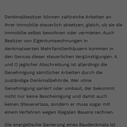
Laufzeit
1 Jahr
Name
Cookie-Informationen anzeigen
_gcl au
Zweck
wiederzuerkennen und statistische
Informationen zur Nutzung der
Dieser Wert speichert Ihre Consent-
Anbieter
Google Ads
Denkmalbesitzer können zahlreiche Arbeiten an
Externe Inhalte
Website zu erfassen.
Einstellungen. Unter anderem eine
ihrer Immobilie steuerlich absetzen, gleich, ob sie die
Wir verwenden auf unserer Website externe Inhalte,
zufällig generierte ID, für die
Laufzeit
90 Tage
um Ihnen zusätzliche Informationen anzubieten.
Zweck
historische Speicherung Ihrer
Immobilie selbst bewohnen oder vermieten. Auch
vorgenommen Einstellungen, falls der
Wird von Google Ads für das
Besitzer von Eigentumswohnungen in
Name
Cookie-Informationen anzeigen
vuid
Webseiten-Betreiber dies eingestellt
Conversion-Tracking verwendet, um
Zweck
denkmalwerten Mehrfamilienhäusern kommen in
hat.
Werbeklicks der Nutzung auf unserer
Anbieter
vimeo.com
den Genuss dieser steuerlichen Vergünstigungen. A
Website zuzuordnen.
und O jeglicher Abschreibung ist allerdings die
Laufzeit
2 Jahre
Name
fe_typo_user
Genehmigung sämtlicher Arbeiten durch die
Vimeo installiert dieses Cookie, um
zuständige Denkmalbehörde. Wer ohne
Anbieter
VPB.de
Tracking-Informationen zu sammeln,
Genehmigung saniert oder umbaut, der bekommt
Zweck
indem es eine eindeutige ID zum
Laufzeit
Session
nicht nur keine Bescheinigung und damit auch
Einbetten von Videos auf der Website
keinen Steuererlass, sondern er muss sogar mit
setzt.
Dieses Cookie wird verwendet, um die
einem Verfahren wegen illegalen Bauens rechnen.
Zweck
Speicherung von
Benutzereinstellungen zu ermöglichen.
Name
CONSENT
Die energetische Sanierung eines Baudenkmals ist