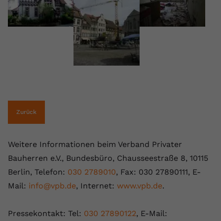
Name
yt.innertube::requests
Anbieter
youtube.com
Laufzeit
Session
Dieser von YouTube gesetzte Cookie
registriert eine eindeutige ID, um
Zweck
Daten darüber zu speichern, welche
Videos von YouTube der Nutzer
Zurück
gesehen hat.
Weitere Informationen beim Verband Privater
Name
yt.innertube::nextId
Bauherren e.V., Bundesbüro, Chausseestraße 8, 10115
Berlin, Telefon:
030 2789010
, Fax: 030 27890111, E-
Anbieter
Youtube.com
Mail:
info@vpb.de
, Internet:
www.vpb.de
.
Laufzeit
Session
Pressekontakt: Tel:
030 27890122
, E-Mail:
Dieser von YouTube gesetzte Cookie