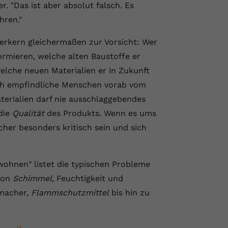
. "Das ist aber absolut falsch. Es
hren."
erkern gleichermaßen zur Vorsicht: Wer
formieren, welche alten Baustoffe er
lche neuen Materialien er in Zukunft
sich empfindliche Menschen vorab vom
terialien darf nie ausschlaggebendes
 die
Qualität
des Produkts. Wenn es ums
er besonders kritisch sein und sich
hnen" listet die typischen Probleme
von
Schimmel
, Feuchtigkeit und
hmacher,
Flammschutzmittel
bis hin zu