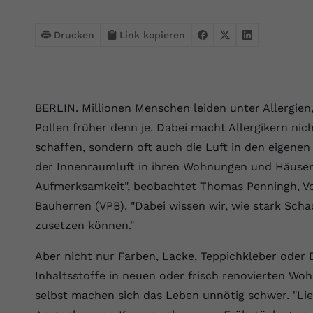
Webseite einwandfrei funktioniert.
Name
Cookie-Informationen anzeigen
cookie_optin
Drucken
Link kopieren
Anbieter
VPB.de
Statistik
Diese Technologien ermöglichen es uns, die Nutzung der
Laufzeit
1 Jahr
Website zu analysieren, um die Leistung zu messen und zu
BERLIN. Millionen Menschen leiden unter Allergien,
verbessern.
Dieses Cookie wird verwendet, um Ihre
Pollen früher denn je. Dabei macht Allergikern nic
Zweck
Cookie-Einstellungen für diese Website zu
Name
Cookie-Informationen anzeigen
_ga
schaffen, sondern oft auch die Luft in den eigene
speichern.
der Innenraumluft in ihren Wohnungen und Häuser
Anbieter
Google Analytics 4
Marketing
Aufmerksamkeit", beobachtet Thomas Penningh, Vo
Name
SgCookieOptin.lastPreferences
Marketing-Cookies ermöglichen es uns, Ihnen relevante
Bauherren (VPB). "Dabei wissen wir, wie stark Sc
Laufzeit
2 Jahre
Werbung anzuzeigen und den Erfolg unserer Werbekampagnen
zusetzen können."
Anbieter
VPB.de
zu messen.
Wird von Google Analytics 4 verwendet, um
Nutzer wiederzuerkennen und statistische
Aber nicht nur Farben, Lacke, Teppichkleber oder
Laufzeit
1 Jahr
Zweck
Name
Cookie-Informationen anzeigen
_gcl au
Informationen zur Nutzung der Website zu
Inhaltsstoffe in neuen oder frisch renovierten W
erfassen.
Dieser Wert speichert Ihre Consent-
Anbieter
Google Ads
selbst machen sich das Leben unnötig schwer. "L
Externe Inhalte
Einstellungen. Unter anderem eine zufällig