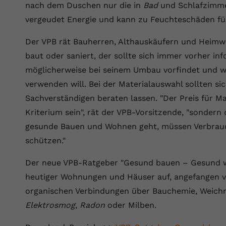
nach dem Duschen nur die in
Bad
und Schlafzimmer
Laufzeit
Session
vergeudet Energie und kann zu Feuchteschäden fü
Dieser von YouTube gesetzte Cookie
registriert eine eindeutige ID, um Daten
Der VPB rät Bauherren, Althauskäufern und Heimw
Zweck
darüber zu speichern, welche Videos von
baut oder saniert, der sollte sich immer vorher in
YouTube der Nutzer gesehen hat.
möglicherweise bei seinem Umbau vorfindet und we
verwenden will. Bei der Materialauswahl sollten 
Name
yt.innertube::nextId
Sachverständigen beraten lassen. "Der Preis für Ma
Kriterium sein", rät der VPB-Vorsitzende, "sondern
Anbieter
Youtube.com
gesunde Bauen und Wohnen geht, müssen Verbrauch
Laufzeit
Session
schützen."
Dieser von YouTube gesetzte Cookie
Der neue VPB-Ratgeber "Gesund bauen – Gesund wo
registriert eine eindeutige ID, um Daten
Zweck
heutiger Wohnungen und Häuser auf, angefangen 
darüber zu speichern, welche Videos von
organischen Verbindungen über Bauchemie, Weic
YouTube der Nutzer gesehen hat.
Elektrosmog
,
Radon
oder Milben.
Name
yt-remote-connected-devices