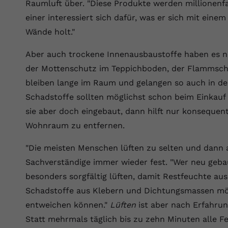
YouTube setzt dieses Cookie über
Raumluft über. "Diese Produkte werden millione
Zweck
eingebettete YouTube-Videos und registriert
einer interessiert sich dafür, was er sich mit eine
anonyme statistische Daten.
Wände holt."
Aber auch trockene Innenausbaustoffe haben es na
Name
yt-remote-device-id
der Mottenschutz im Teppichboden, der Flammschut
Anbieter
Youtube.com
bleiben lange im Raum und gelangen so auch in d
Schadstoffe sollten möglichst schon beim Einkauf
Laufzeit
Session
sie aber doch eingebaut, dann hilft nur konsequen
YouTube setzt diesen Cookie, um die
Wohnraum zu entfernen.
Videopräferenzen des Benutzers zu
Zweck
speichern, der eingebettete YouTube-Videos
"Die meisten Menschen lüften zu selten und dann a
verwendet.
Sachverständige immer wieder fest. "Wer neu gebaut
besonders sorgfältig lüften, damit Restfeuchte aus
Name
yt.innertube::requests
Schadstoffe aus Klebern und Dichtungsmassen mö
entweichen können."
Lüften
ist aber nach Erfahrun
Anbieter
youtube.com
Statt mehrmals täglich bis zu zehn Minuten alle F