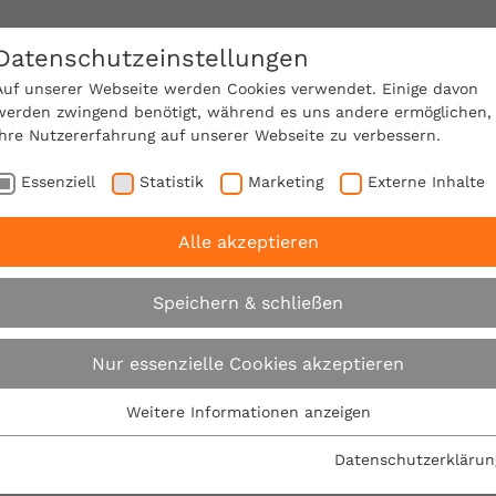
Datenschutzeinstellungen
SACHVERSTÄNDIGE FINDEN!
Auf unserer Webseite werden Cookies verwendet. Einige davon
werden zwingend benötigt, während es uns andere ermöglichen,
Ihre Nutzererfahrung auf unserer Webseite zu verbessern.
e Mitgliedschaft
Über den VPB
Ratgeber
Essenziell
Statistik
Marketing
Externe Inhalte
Alle akzeptieren
uer VPB-Ratgeber: Gesund bauen und wohnen im Alltag
Speichern & schließen
Neuer VPB-Ratgebe
Nur essenzielle Cookies akzeptieren
und wohnen im Allt
Weitere Informationen anzeigen
Essenziell
Essenzielle Cookies werden für grundlegende Funktionen der
Datenschutzerklärun
09.02.2011
Webseite benötigt. Dadurch ist gewährleistet, dass die