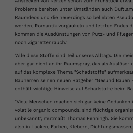
Anstecken von Kerzen schon zum Frühstück etwa,
Wir verwenden auf unserer Website externe Inhalte, um Ihnen
generierte ID, für die historische
Laufzeit
90 Tage
Zweck
zusätzliche Informationen anzubieten.
Speicherung Ihrer vorgenommen
Probleme bereiten unter Umständen auch Duftlam
Einstellungen, falls der Webseiten-Betreiber
Wird von Google Ads für das Conversion-
Raumdeos und die neuerdings so beliebten Pseudo-
Name
Cookie-Informationen anzeigen
vuid
dies eingestellt hat.
Zweck
Tracking verwendet, um Werbeklicks der
werden, Romantik vorgaukeln und letzten Endes d
Nutzung auf unserer Website zuzuordnen.
Anbieter
vimeo.com
kommen die Ausdünstungen von Putz- und Pflegemi
Name
fe_typo_user
noch Zigarettenrauch."
Laufzeit
2 Jahre
Anbieter
VPB.de
"Alle diese Stoffe sind Teil unseres Alltags. Die m
Vimeo installiert dieses Cookie, um
aber gar nicht an ihr Raumspray, das als Auslöse
Tracking-Informationen zu sammeln, indem
Laufzeit
Session
Zweck
es eine eindeutige ID zum Einbetten von
auf das komplexe Thema "Schadstoffe" aufmerksam
Videos auf der Website setzt.
Dieses Cookie wird verwendet, um die
Bauherren seinen neuen Ratgeber "Gesund Bauen 
Zweck
Speicherung von Benutzereinstellungen zu
enthält wichtige Hinweise auf Schadstoffe beim 
ermöglichen.
Name
CONSENT
"Viele Menschen machen sich gar keine Gedanken 
Anbieter
youtube.com
volatile organic compounds, sind flüchtige organi
unbekannt", mutmaßt Thomas Penningh. Sie kommen
Laufzeit
2 Jahre
also in Lacken, Farben, Klebern, Dichtungsmassen