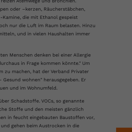
 reizen Atemwege und Bronchien.
pen oder –kerzen, Räucherstäbchen,
Kamine, die mit Ethanol gespeist
och nur die Luft im Raum belasten. Hinzu
tteln, und in vielen Haushalten immer
eisten Menschen denken bei einer Allergie
r durchaus in Frage kommen könnte." Um
 zu machen, hat der Verband Privater
– Gesund wohnen" herausgegeben. Er
Bauen und im Wohnumfeld.
über Schadstoffe. VOCs, so genannte
sche Stoffe und den meisten gänzlich
 in feucht eingebauten Baustoffen vor,
, und gehen beim Austrocken in die