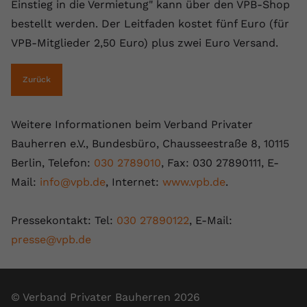
Einstieg in die Vermietung" kann über den VPB-Shop
registriert eine eindeutige ID, um
bestellt werden. Der Leitfaden kostet fünf Euro (für
Zweck
Daten darüber zu speichern, welche
Videos von YouTube der Nutzer
VPB-Mitglieder 2,50 Euro) plus zwei Euro Versand.
gesehen hat.
Zurück
Name
yt-remote-connected-devices
Weitere Informationen beim Verband Privater
Anbieter
Youtube.com
Bauherren e.V., Bundesbüro, Chausseestraße 8, 10115
Laufzeit
Session
Berlin, Telefon:
030 2789010
, Fax: 030 27890111, E-
Mail:
info@vpb.de
, Internet:
www.vpb.de
.
YouTube setzt diesen Cookie, um die
Videopräferenzen des Nutzers zu
Zweck
speichern, der eingebettete YouTube-
Pressekontakt: Tel:
030 27890122
, E-Mail:
Videos verwendet.
presse@vpb.de
© Verband Privater Bauherren 2026