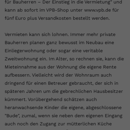
Laufzeit
1 Jahr
für Bauherren – Der Einstieg in die Vermietung" und
Name
Cookie-Informationen anzeigen
_gcl au
Zweck
wiederzuerkennen und statistische
kann ab sofort im VPB-Shop unter www.vpb.de für
Informationen zur Nutzung der
Dieser Wert speichert Ihre Consent-
Anbieter
Google Ads
Externe Inhalte
fünf Euro plus Versandkosten bestellt werden.
Website zu erfassen.
Einstellungen. Unter anderem eine
Wir verwenden auf unserer Website externe Inhalte,
zufällig generierte ID, für die
Laufzeit
90 Tage
um Ihnen zusätzliche Informationen anzubieten.
Zweck
historische Speicherung Ihrer
Vermieten kann sich lohnen. Immer mehr private
vorgenommen Einstellungen, falls der
Wird von Google Ads für das
Bauherren planen ganz bewusst im Neubau eine
Name
Cookie-Informationen anzeigen
vuid
Webseiten-Betreiber dies eingestellt
Conversion-Tracking verwendet, um
Zweck
Einliegerwohnung oder sogar eine veritable
hat.
Werbeklicks der Nutzung auf unserer
Anbieter
vimeo.com
Zweitwohnung ein. Im Alter, so rechnen sie, kann die
Website zuzuordnen.
Mieteinnahme aus der Wohnung die eigene Rente
Laufzeit
2 Jahre
Name
fe_typo_user
aufbessern. Vielleicht wird der Wohnraum auch
Vimeo installiert dieses Cookie, um
dringend für einen Betreuer gebraucht, der sich in
Anbieter
VPB.de
Tracking-Informationen zu sammeln,
späteren Jahren um die gebrechlichen Hausbesitzer
Zweck
indem es eine eindeutige ID zum
Laufzeit
Session
kümmert. Vorübergehend schätzen auch
Einbetten von Videos auf der Website
setzt.
heranwachsende Kinder die eigene, abgeschlossene
Dieses Cookie wird verwendet, um die
Zweck
Speicherung von
"Bude", zumal, wenn sie neben dem eigenen Eingang
Benutzereinstellungen zu ermöglichen.
auch noch den Zugang zur mütterlichen Küche
Name
CONSENT