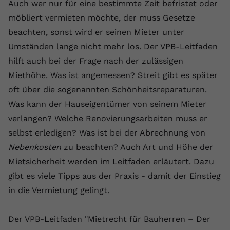
Auch wer nur für eine bestimmte Zeit befristet oder
Name
yt.innertube::requests
möbliert vermieten möchte, der muss Gesetze
beachten, sonst wird er seinen Mieter unter
Anbieter
youtube.com
Umständen lange nicht mehr los. Der VPB-Leitfaden
Laufzeit
Session
hilft auch bei der Frage nach der zulässigen
Miethöhe. Was ist angemessen? Streit gibt es später
Dieser von YouTube gesetzte Cookie
oft über die sogenannten Schönheitsreparaturen.
registriert eine eindeutige ID, um
Was kann der Hauseigentümer von seinem Mieter
Zweck
Daten darüber zu speichern, welche
Videos von YouTube der Nutzer
verlangen? Welche Renovierungsarbeiten muss er
gesehen hat.
selbst erledigen? Was ist bei der Abrechnung von
Nebenkosten
zu beachten? Auch Art und Höhe der
Name
yt.innertube::nextId
Mietsicherheit werden im Leitfaden erläutert. Dazu
gibt es viele Tipps aus der Praxis - damit der Einstieg
Anbieter
Youtube.com
in die Vermietung gelingt.
Laufzeit
Session
Der VPB-Leitfaden "Mietrecht für Bauherren – Der
Dieser von YouTube gesetzte Cookie