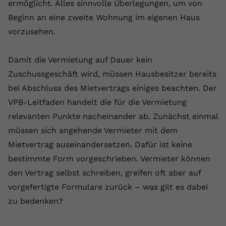
ermöglicht. Alles sinnvolle Überlegungen, um von
Anbieter
youtube.com
Beginn an eine zweite Wohnung im eigenen Haus
vorzusehen.
Laufzeit
2 Jahre
YouTube setzt dieses Cookie über
Damit die Vermietung auf Dauer kein
Zweck
eingebettete YouTube-Videos und
Zuschussgeschäft wird, müssen Hausbesitzer bereits
registriert anonyme statistische Daten.
bei Abschluss des Mietvertrags einiges beachten. Der
VPB-Leitfaden handelt die für die Vermietung
Name
yt-remote-device-id
relevanten Punkte nacheinander ab. Zunächst einmal
müssen sich angehende Vermieter mit dem
Anbieter
Youtube.com
Mietvertrag auseinandersetzen. Dafür ist keine
Laufzeit
Session
bestimmte Form vorgeschrieben. Vermieter können
den Vertrag selbst schreiben, greifen oft aber auf
YouTube setzt diesen Cookie, um die
vorgefertigte Formulare zurück – was gilt es dabei
Videopräferenzen des Benutzers zu
Zweck
speichern, der eingebettete YouTube-
zu bedenken?
Videos verwendet.