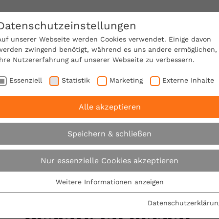
Datenschutzeinstellungen
SACHVERSTÄNDIGE FINDEN!
Auf unserer Webseite werden Cookies verwendet. Einige davon
werden zwingend benötigt, während es uns andere ermöglichen,
Ihre Nutzererfahrung auf unserer Webseite zu verbessern.
e Mitgliedschaft
Über den VPB
Karriere
Essenziell
Statistik
Marketing
Externe Inhalte
Alle akzeptieren
ittwoch
VPB: Feuchteschäden schnell beseitigen lasse
Speichern & schließen
Expertentipp am Mittwoch
Nur essenzielle Cookies akzeptieren
Weitere Informationen anzeigen
VPB: Feuchteschäde
Essenziell
Essenzielle Cookies werden für grundlegende Funktionen der
Datenschutzerklärun
beseitigen lassen
Webseite benötigt. Dadurch ist gewährleistet, dass die