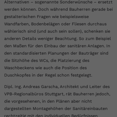
Laufzeit
1 Jahr
Alternativen – sogenannte Sonderwünsche – ersetzt
Name
Cookie-Informationen anzeigen
_gcl au
Zweck
wiederzuerkennen und statistische
werden können. Doch während Bauherren gerade bei
Informationen zur Nutzung der
Dieser Wert speichert Ihre Consent-
Anbieter
Google Ads
Externe Inhalte
Website zu erfassen.
gestalterischen Fragen wie beispielsweise
Einstellungen. Unter anderem eine
Wir verwenden auf unserer Website externe Inhalte,
Wandfarben, Bodenbelägen oder Fliesen durchaus
zufällig generierte ID, für die
Laufzeit
90 Tage
um Ihnen zusätzliche Informationen anzubieten.
Zweck
historische Speicherung Ihrer
wählerisch sind (und auch sein sollen), schenken sie
vorgenommen Einstellungen, falls der
Wird von Google Ads für das
anderen Details weniger Beachtung. So zum Beispiel
Name
Cookie-Informationen anzeigen
vuid
Webseiten-Betreiber dies eingestellt
Conversion-Tracking verwendet, um
Zweck
den Maßen für den Einbau der sanitären Anlagen. In
hat.
Werbeklicks der Nutzung auf unserer
Anbieter
vimeo.com
den standardisierten Planungen der Bauträger sind
Website zuzuordnen.
die Sitzhöhe des WCs, die Platzierung des
Laufzeit
2 Jahre
Name
fe_typo_user
Waschbeckens wie auch die Position des
Vimeo installiert dieses Cookie, um
Duschkopfes in der Regel schon festgelegt.
Anbieter
VPB.de
Tracking-Informationen zu sammeln,
Zweck
indem es eine eindeutige ID zum
Laufzeit
Session
Dipl. Ing. Andreas Garscha, Architekt und Leiter des
Einbetten von Videos auf der Website
VPB-Regionalbüros Stuttgart, rät Bauherren jedoch,
setzt.
Dieses Cookie wird verwendet, um die
die vorgesehenen, in den Plänen aber nicht
Zweck
Speicherung von
dargestellten Montagehöhen der Sanitäreinbauten
Benutzereinstellungen zu ermöglichen.
Name
CONSENT
rechtzeitig mit den individuellen Bedürfnissen