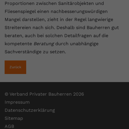
Proportionen zwischen Sanitärobjekten und
registriert eine eindeutige ID, um
Zweck
Daten darüber zu speichern, welche
Fliesenspiegel einen nachbesserungswürdigen
Videos von YouTube der Nutzer
Mangel darstellen, zieht in der Regel langwierige
gesehen hat.
Streitereien nach sich. Deshalb sind Bauherren gut
beraten, auch bei solchen Detailfragen auf die
Name
yt-remote-connected-devices
kompetente
Beratung
durch unabhängige
Sachverständige zu setzen.
Anbieter
Youtube.com
Laufzeit
Session
Zurück
YouTube setzt diesen Cookie, um die
Videopräferenzen des Nutzers zu
Zweck
speichern, der eingebettete YouTube-
© Verband Privater Bauherren 2026
Videos verwendet.
Impressum
Datenschutzerklärung
Sitemap
AGB