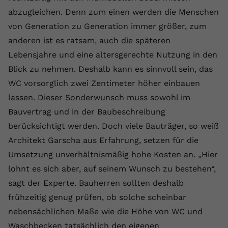
abzugleichen. Denn zum einen werden die Menschen
Anbieter
youtube.com
von Generation zu Generation immer größer, zum
Laufzeit
2 Jahre
anderen ist es ratsam, auch die späteren
Lebensjahre und eine altersgerechte Nutzung in den
YouTube setzt dieses Cookie über
Zweck
eingebettete YouTube-Videos und
Blick zu nehmen. Deshalb kann es sinnvoll sein, das
registriert anonyme statistische Daten.
WC vorsorglich zwei Zentimeter höher einbauen
lassen. Dieser Sonderwunsch muss sowohl im
Bauvertrag und in der Baubeschreibung
Name
yt-remote-device-id
berücksichtigt werden. Doch viele Bauträger, so weiß
Anbieter
Youtube.com
Architekt Garscha aus Erfahrung, setzen für die
Umsetzung unverhältnismäßig hohe Kosten an. „Hier
Laufzeit
Session
lohnt es sich aber, auf seinem Wunsch zu bestehen“,
YouTube setzt diesen Cookie, um die
sagt der Experte. Bauherren sollten deshalb
Videopräferenzen des Benutzers zu
Zweck
frühzeitig genug prüfen, ob solche scheinbar
speichern, der eingebettete YouTube-
nebensächlichen Maße wie die Höhe von WC und
Videos verwendet.
Waschbecken tatsächlich den eigenen