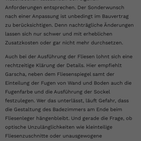
Anforderungen entsprechen. Der Sonderwunsch
Name
yt.innertube::requests
nach einer Anpassung ist unbedingt im Bauvertrag
Anbieter
youtube.com
zu berücksichtigen. Denn nachträgliche Änderungen
lassen sich nur schwer und mit erheblichen
Laufzeit
Session
Zusatzkosten oder gar nicht mehr durchsetzen.
Dieser von YouTube gesetzte Cookie
Auch bei der Ausführung der Fliesen lohnt sich eine
registriert eine eindeutige ID, um
Zweck
Daten darüber zu speichern, welche
rechtzeitige Klärung der Details. Hier empfiehlt
Videos von YouTube der Nutzer
Garscha, neben dem Fliesenspiegel samt der
gesehen hat.
Einteilung der Fugen von Wand und Boden auch die
Fugenfarbe und die Ausführung der Sockel
Name
yt.innertube::nextId
festzulegen. Wer das unterlässt, läuft Gefahr, dass
die Gestaltung des Badezimmers am Ende beim
Anbieter
Youtube.com
Fliesenleger hängenbleibt. Und gerade die Frage, ob
Laufzeit
Session
optische Unzulänglichkeiten wie kleinteilige
Fliesenzuschnitte oder unausgewogene
Dieser von YouTube gesetzte Cookie