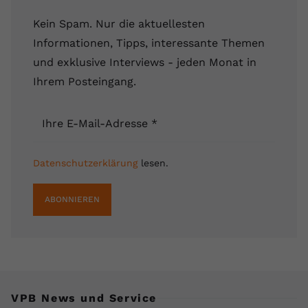
Name
yt.innertube::requests
Kein Spam. Nur die aktuellesten
Informationen, Tipps, interessante Themen
Anbieter
youtube.com
und exklusive Interviews - jeden Monat in
Laufzeit
Session
Ihrem Posteingang.
Dieser von YouTube gesetzte Cookie
Ihre E-Mail-Adresse
*
registriert eine eindeutige ID, um
Zweck
Daten darüber zu speichern, welche
Videos von YouTube der Nutzer
Datenschutzerklärung
lesen.
gesehen hat.
ABONNIEREN
Name
yt.innertube::nextId
Anbieter
Youtube.com
Laufzeit
Session
VPB News und Service
Dieser von YouTube gesetzte Cookie