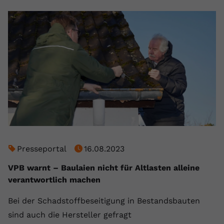
registriert eine eindeutige ID, um
Zweck
Daten darüber zu speichern, welche
Videos von YouTube der Nutzer
gesehen hat.
Name
yt-remote-connected-devices
Anbieter
Youtube.com
Laufzeit
Session
YouTube setzt diesen Cookie, um die
Videopräferenzen des Nutzers zu
Presseportal
16.08.2023
Zweck
speichern, der eingebettete YouTube-
VPB warnt – Baulaien nicht für Altlasten alleine
Videos verwendet.
verantwortlich machen
Bei der Schadstoffbeseitigung in Bestandsbauten
sind auch die Hersteller gefragt