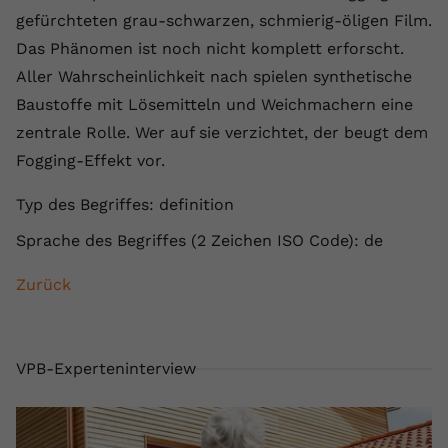
gefürchteten grau-schwarzen, schmierig-öligen Film.
Anbieter
youtube.com
Das Phänomen ist noch nicht komplett erforscht.
Laufzeit
2 Jahre
Aller Wahrscheinlichkeit nach spielen synthetische
Baustoffe mit Lösemitteln und Weichmachern eine
YouTube setzt dieses Cookie über
zentrale Rolle. Wer auf sie verzichtet, der beugt dem
Zweck
eingebettete YouTube-Videos und
registriert anonyme statistische Daten.
Fogging-Effekt vor.
Typ des Begriffes: definition
Name
yt-remote-device-id
Sprache des Begriffes (2 Zeichen ISO Code): de
Anbieter
Youtube.com
Zurück
Laufzeit
Session
YouTube setzt diesen Cookie, um die
VPB-Experteninterview
Videopräferenzen des Benutzers zu
Zweck
speichern, der eingebettete YouTube-
Videos verwendet.