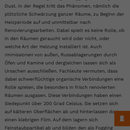
Laufzeit
1 Jahr
Name
Cookie-Informationen anzeigen
_gcl au
Zweck
wiederzuerkennen und statistische
Dust. In der Regel tritt das Phänomen, nämlich die
Informationen zur Nutzung der
plötzliche Schwärzung ganzer Räume, zu Beginn der
Dieser Wert speichert Ihre Consent-
Anbieter
Google Ads
Externe Inhalte
Website zu erfassen.
Einstellungen. Unter anderem eine
Heizperiode auf und unmittelbar nach
Wir verwenden auf unserer Website externe Inhalte,
zufällig generierte ID, für die
Laufzeit
90 Tage
Renovierungsarbeiten. Dabei spielt es keine Rolle, ob
um Ihnen zusätzliche Informationen anzubieten.
Zweck
historische Speicherung Ihrer
in den Räumen geraucht wird oder nicht, oder
vorgenommen Einstellungen, falls der
Wird von Google Ads für das
Name
Cookie-Informationen anzeigen
vuid
Webseiten-Betreiber dies eingestellt
Conversion-Tracking verwendet, um
welche Art der Heizung installiert ist. Auch
Zweck
hat.
Werbeklicks der Nutzung auf unserer
Immissionen
von außen, Russablagerungen durch
Anbieter
vimeo.com
Website zuzuordnen.
Öfen und Kamine und dergleichen lassen sich als
Laufzeit
2 Jahre
Ursachen ausschließen. Fachleute vermuten, dass
Name
fe_typo_user
dabei schwerflüchtige organische Verbindungen eine
Vimeo installiert dieses Cookie, um
Anbieter
VPB.de
Rolle spielen, die besonders in frisch renovierten
Tracking-Informationen zu sammeln,
Zweck
indem es eine eindeutige ID zum
Räumen ausgasen. Diese Verbindungen haben einen
Laufzeit
Session
Einbetten von Videos auf der Website
Siedepunkt über 200 Grad Celsius. Sie setzen sich
setzt.
Dieses Cookie wird verwendet, um die
auf kälteren Oberflächen ab und hinterlassen dort
Zweck
Speicherung von
M
einen klebrigen Film. Auf dem lagern sich
Benutzereinstellungen zu ermöglichen.
Name
CONSENT
Feinstaubpartikel ab und bilden den als Fogging