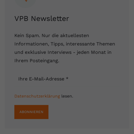
registriert eine eindeutige ID, um
Zweck
Daten darüber zu speichern, welche
VPB Newsletter
Videos von YouTube der Nutzer
gesehen hat.
Kein Spam. Nur die aktuellesten
Name
yt-remote-connected-devices
Informationen, Tipps, interessante Themen
und exklusive Interviews - jeden Monat in
Anbieter
Youtube.com
Ihrem Posteingang.
Laufzeit
Session
Ihre E-Mail-Adresse
*
YouTube setzt diesen Cookie, um die
Videopräferenzen des Nutzers zu
Zweck
speichern, der eingebettete YouTube-
Datenschutzerklärung
lesen.
Videos verwendet.
ABONNIEREN