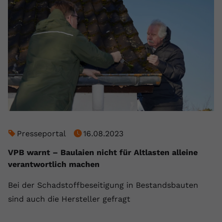
registriert eine eindeutige ID, um
Zweck
Daten darüber zu speichern, welche
Videos von YouTube der Nutzer
gesehen hat.
Name
yt-remote-connected-devices
Anbieter
Youtube.com
Laufzeit
Session
Presseportal
16.08.2023
YouTube setzt diesen Cookie, um die
Videopräferenzen des Nutzers zu
VPB warnt – Baulaien nicht für Altlasten alleine
Zweck
speichern, der eingebettete YouTube-
verantwortlich machen
Videos verwendet.
Bei der Schadstoffbeseitigung in Bestandsbauten
sind auch die Hersteller gefragt