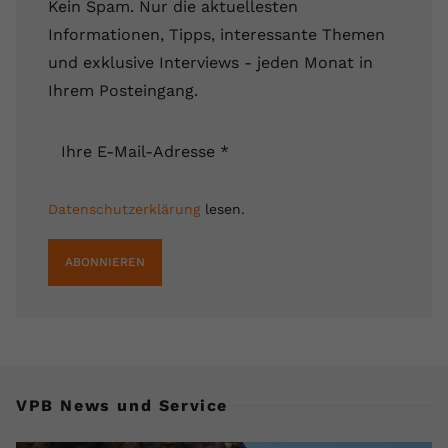
Kein Spam. Nur die aktuellesten
Name
yt.innertube::requests
Informationen, Tipps, interessante Themen
und exklusive Interviews - jeden Monat in
Anbieter
youtube.com
Ihrem Posteingang.
Laufzeit
Session
Ihre E-Mail-Adresse
*
Dieser von YouTube gesetzte Cookie
registriert eine eindeutige ID, um
Zweck
Daten darüber zu speichern, welche
Datenschutzerklärung
lesen.
Videos von YouTube der Nutzer
gesehen hat.
ABONNIEREN
Name
yt.innertube::nextId
Anbieter
Youtube.com
Laufzeit
Session
VPB News und Service
Dieser von YouTube gesetzte Cookie