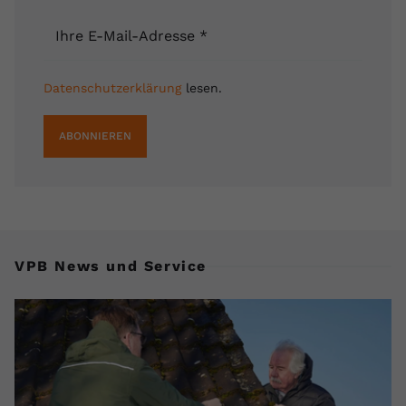
Name
yt.innertube::requests
Ihre E-Mail-Adresse
*
Anbieter
youtube.com
Datenschutzerklärung
lesen.
Laufzeit
Session
ABONNIEREN
Dieser von YouTube gesetzte Cookie
registriert eine eindeutige ID, um
Zweck
Daten darüber zu speichern, welche
Videos von YouTube der Nutzer
gesehen hat.
VPB News und Service
Name
yt.innertube::nextId
Anbieter
Youtube.com
Laufzeit
Session
Dieser von YouTube gesetzte Cookie