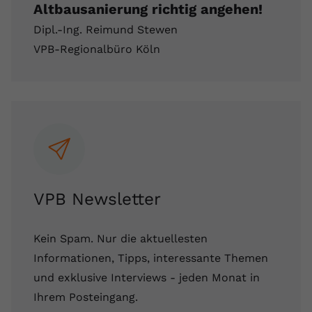
Altbausanierung richtig angehen!
Anbieter
youtube.com
Dipl.-Ing. Reimund Stewen
Laufzeit
2 Jahre
VPB-Regionalbüro Köln
YouTube setzt dieses Cookie über
Zweck
eingebettete YouTube-Videos und
registriert anonyme statistische Daten.
Name
yt-remote-device-id
Anbieter
Youtube.com
VPB Newsletter
Laufzeit
Session
Kein Spam. Nur die aktuellesten
YouTube setzt diesen Cookie, um die
Informationen, Tipps, interessante Themen
Videopräferenzen des Benutzers zu
Zweck
speichern, der eingebettete YouTube-
und exklusive Interviews - jeden Monat in
Videos verwendet.
Ihrem Posteingang.