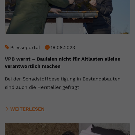
registriert eine eindeutige ID, um
Zweck
Daten darüber zu speichern, welche
Videos von YouTube der Nutzer
gesehen hat.
Name
yt-remote-connected-devices
Presseportal
16.08.2023
Anbieter
Youtube.com
VPB warnt – Baulaien nicht für Altlasten alleine
verantwortlich machen
Laufzeit
Session
Bei der Schadstoffbeseitigung in Bestandsbauten
YouTube setzt diesen Cookie, um die
sind auch die Hersteller gefragt
Videopräferenzen des Nutzers zu
Zweck
speichern, der eingebettete YouTube-
Videos verwendet.
WEITERLESEN