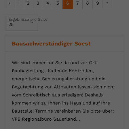
«
1
2
3
4
5
6
7
8
9
»
Name
yt.innertube::requests
Ergebnisse pro Seite:
Anbieter
youtube.com
Laufzeit
Session
Bausachverständiger Soest
Dieser von YouTube gesetzte Cookie
registriert eine eindeutige ID, um
Zweck
Daten darüber zu speichern, welche
Wir sind immer für Sie da und vor Ort!
Videos von YouTube der Nutzer
Baubegleitung , laufende Kontrollen,
gesehen hat.
energetische Sanierungsberatung und die
Begutachtung von Altbauten lassen sich nicht
Name
yt.innertube::nextId
vom Schreibtisch aus erledigen! Deshalb
Anbieter
Youtube.com
kommen wir zu Ihnen ins Haus und auf Ihre
Baustelle! Termine vereinbaren Sie bitte über:
Laufzeit
Session
VPB Regionalbüro Sauerland…
Dieser von YouTube gesetzte Cookie