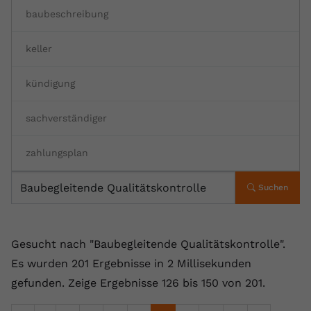
baubeschreibung
Anbieter
youtube.com
Laufzeit
2 Jahre
keller
YouTube setzt dieses Cookie über
kündigung
Zweck
eingebettete YouTube-Videos und
registriert anonyme statistische Daten.
sachverständiger
Name
yt-remote-device-id
zahlungsplan
Anbieter
Youtube.com
Suchen
Laufzeit
Session
YouTube setzt diesen Cookie, um die
Gesucht nach "Baubegleitende Qualitätskontrolle".
Videopräferenzen des Benutzers zu
Es wurden 201 Ergebnisse in 2 Millisekunden
Zweck
speichern, der eingebettete YouTube-
gefunden.
Zeige Ergebnisse 126 bis 150 von 201.
Videos verwendet.