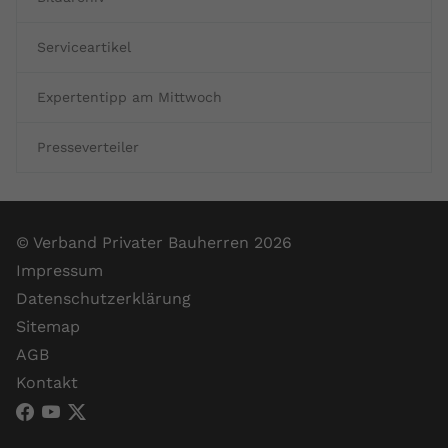
Serviceartikel
Expertentipp am Mittwoch
Presseverteiler
© Verband Privater Bauherren 2026
Impressum
Datenschutzerklärung
Sitemap
AGB
Kontakt
VPB Verband Privater Bauherren (Facebook)
VPB Verband Privater Bauherren (YouTube)
VPB Verband Privater Bauherren (X)