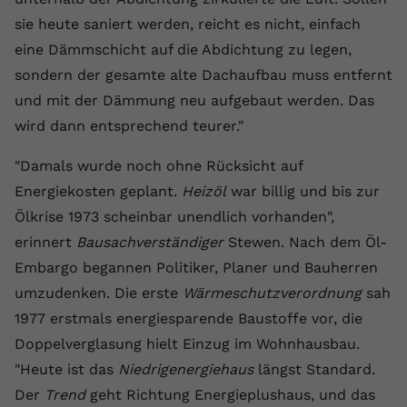
sie heute saniert werden, reicht es nicht, einfach
Name
yt.innertube::requests
eine Dämmschicht auf die Abdichtung zu legen,
Anbieter
youtube.com
sondern der gesamte alte Dachaufbau muss entfernt
und mit der Dämmung neu aufgebaut werden. Das
Laufzeit
Session
wird dann entsprechend teurer."
Dieser von YouTube gesetzte Cookie
"Damals wurde noch ohne Rücksicht auf
registriert eine eindeutige ID, um
Zweck
Daten darüber zu speichern, welche
Energiekosten geplant.
Heizöl
war billig und bis zur
Videos von YouTube der Nutzer
Ölkrise 1973 scheinbar unendlich vorhanden",
gesehen hat.
erinnert
Bausachverständiger
Stewen. Nach dem Öl-
Embargo begannen Politiker, Planer und Bauherren
Name
yt.innertube::nextId
umzudenken. Die erste
Wärmeschutzverordnung
sah
1977 erstmals energiesparende Baustoffe vor, die
Anbieter
Youtube.com
Doppelverglasung hielt Einzug im Wohnhausbau.
Laufzeit
Session
"Heute ist das
Niedrigenergiehaus
längst Standard.
Der
Trend
geht Richtung Energieplushaus, und das
Dieser von YouTube gesetzte Cookie