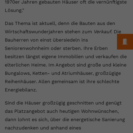
Laufzeit
1 Jahr
1970er Jahren gebauten Häuser oft die vernünftigste
Name
Cookie-Informationen anzeigen
_gcl au
Zweck
wiederzuerkennen und statistische
Lösung."
Informationen zur Nutzung der
Dieser Wert speichert Ihre Consent-
Anbieter
Google Ads
Externe Inhalte
Website zu erfassen.
Einstellungen. Unter anderem eine
Das Thema ist aktuell, denn die Bauten aus den
Wir verwenden auf unserer Website externe Inhalte,
zufällig generierte ID, für die
Laufzeit
90 Tage
Wirtschaftswunderjahren stehen zum
Verkauf
. Die
um Ihnen zusätzliche Informationen anzubieten.
Zweck
historische Speicherung Ihrer
Bauherren von einst übersiedeln ins
vorgenommen Einstellungen, falls der
M
Wird von Google Ads für das
Name
Cookie-Informationen anzeigen
vuid
Webseiten-Betreiber dies eingestellt
Conversion-Tracking verwendet, um
Seniorenwohnheim oder sterben. Ihre Erben
Zweck
hat.
Werbeklicks der Nutzung auf unserer
besitzen längst eigene Immobilien und verkaufen die
Anbieter
vimeo.com
Website zuzuordnen.
elterlichen Heime. Im Angebot sind große und kleine
Laufzeit
2 Jahre
Name
fe_typo_user
Bungalows, Ketten- und Atriumhäuser, großzügige
Reihenhäuser. Allen gemeinsam ist ihre schlechte
Vimeo installiert dieses Cookie, um
Anbieter
VPB.de
Tracking-Informationen zu sammeln,
Energiebilanz.
Zweck
indem es eine eindeutige ID zum
Laufzeit
Session
Einbetten von Videos auf der Website
Sind die Häuser großzügig geschnitten und genügt
setzt.
Dieses Cookie wird verwendet, um die
das Platzangebot auch heutigen Wohnwünschen,
Zweck
Speicherung von
dann lohnt es sich, über die energetische Sanierung
Benutzereinstellungen zu ermöglichen.
nachzudenken und anhand eines
Name
CONSENT