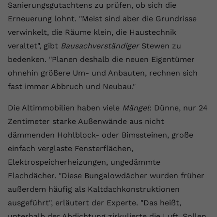
Sanierungsgutachtens zu prüfen, ob sich die
Anbieter
youtube.com
Erneuerung lohnt. "Meist sind aber die Grundrisse
verwinkelt, die Räume klein, die Haustechnik
Laufzeit
2 Jahre
veraltet", gibt
Bausachverständiger
Stewen zu
YouTube setzt dieses Cookie über
bedenken. "Planen deshalb die neuen Eigentümer
Zweck
eingebettete YouTube-Videos und
ohnehin größere Um- und Anbauten, rechnen sich
registriert anonyme statistische Daten.
fast immer Abbruch und Neubau."
Name
yt-remote-device-id
Die Altimmobilien haben viele
Mängel
: Dünne, nur 24
Zentimeter starke Außenwände aus nicht
Anbieter
Youtube.com
dämmenden Hohlblock- oder Bimssteinen, große
einfach verglaste Fensterflächen,
Laufzeit
Session
Elektrospeicherheizungen, ungedämmte
YouTube setzt diesen Cookie, um die
Flachdächer. "Diese Bungalowdächer wurden früher
Videopräferenzen des Benutzers zu
Zweck
außerdem häufig als Kaltdachkonstruktionen
speichern, der eingebettete YouTube-
Videos verwendet.
ausgeführt", erläutert der Experte. "Das heißt,
unterhalb der Abdichtung zirkulierte die Luft. Sollen