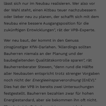
lässt sich nur im Neubau realisieren. Wer also vor
registriert eine eindeutige ID, um
Zweck
Daten darüber zu speichern, welche
der Wahl steht, einen Altbau teuer nachzubessern
Videos von YouTube der Nutzer
oder lieber neu zu planen, der schafft sich mit dem
gesehen hat.
Neubau eine bessere Ausgangsposition für die
zukünftigen Entwicklungen", rät der VPB-Experte.
Name
yt-remote-connected-devices
Wer neu baut, der kommt in den Genuss
Anbieter
Youtube.com
zinsgünstiger KfW-Darlehen. "Allerdings sollten
Bauherren niemals an der Planung und der
Laufzeit
Session
baubegleitenden Qualitätskontrolle sparen", rät
YouTube setzt diesen Cookie, um die
Bauherrenberater Stewen, "denn rund die Hälfte
Videopräferenzen des Nutzers zu
Zweck
aller Neubauten entspricht trotz strenger Vorgaben
speichern, der eingebettete YouTube-
noch nicht der
Energieeinsparverordnung
(EnEV)."
Videos verwendet.
Dies hat der VPB in bereits zwei Untersuchungen
festgestellt. Bauherren bezahlen zwar für hohen
Energiestandard, aber sie bekommen ihn oft nicht.