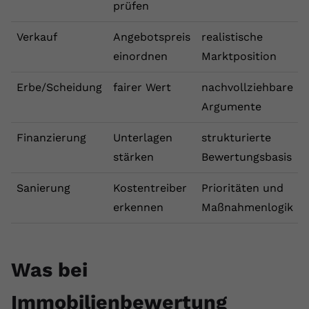
prüfen
registriert eine eindeutige ID, um
Zweck
Daten darüber zu speichern, welche
Verkauf
Angebotspreis
realistische
Videos von YouTube der Nutzer
gesehen hat.
einordnen
Marktposition
Erbe/Scheidung
fairer Wert
nachvollziehbare
Name
yt-remote-connected-devices
Argumente
Anbieter
Youtube.com
Finanzierung
Unterlagen
strukturierte
stärken
Bewertungsbasis
Laufzeit
Session
Sanierung
Kostentreiber
Prioritäten und
YouTube setzt diesen Cookie, um die
Videopräferenzen des Nutzers zu
erkennen
Maßnahmenlogik
Zweck
speichern, der eingebettete YouTube-
Videos verwendet.
Was bei
Immobilienbewertung