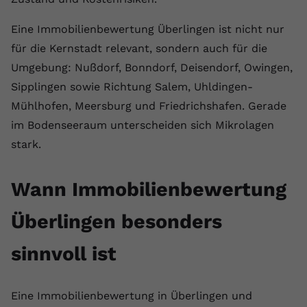
Anbieter
youtube.com
Eine Immobilienbewertung Überlingen ist nicht nur
Laufzeit
2 Jahre
für die Kernstadt relevant, sondern auch für die
Umgebung: Nußdorf, Bonndorf, Deisendorf, Owingen,
YouTube setzt dieses Cookie über
Sipplingen sowie Richtung Salem, Uhldingen-
Zweck
eingebettete YouTube-Videos und
Mühlhofen, Meersburg und Friedrichshafen. Gerade
registriert anonyme statistische Daten.
im Bodenseeraum unterscheiden sich Mikrolagen
stark.
Name
yt-remote-device-id
Anbieter
Youtube.com
Wann Immobilienbewertung
Laufzeit
Session
Überlingen besonders
YouTube setzt diesen Cookie, um die
sinnvoll ist
Videopräferenzen des Benutzers zu
Zweck
speichern, der eingebettete YouTube-
Videos verwendet.
Eine Immobilienbewertung in Überlingen und