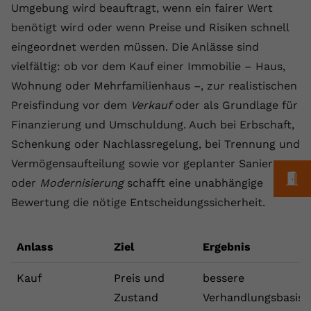
Umgebung wird beauftragt, wenn ein fairer Wert
Name
yt.innertube::requests
benötigt wird oder wenn Preise und Risiken schnell
eingeordnet werden müssen. Die Anlässe sind
Anbieter
youtube.com
vielfältig: ob vor dem Kauf einer Immobilie – Haus,
Laufzeit
Session
Wohnung oder Mehrfamilienhaus –, zur realistischen
Preisfindung vor dem
Verkauf
oder als Grundlage für
Dieser von YouTube gesetzte Cookie
Finanzierung und Umschuldung. Auch bei Erbschaft,
registriert eine eindeutige ID, um
Zweck
Daten darüber zu speichern, welche
Schenkung oder Nachlassregelung, bei Trennung und
Videos von YouTube der Nutzer
Vermögensaufteilung sowie vor geplanter Sanierung
gesehen hat.
M
oder
Modernisierung
schafft eine unabhängige
Bewertung die nötige Entscheidungssicherheit.
Name
yt.innertube::nextId
Anlass
Anbieter
Youtube.com
Ziel
Ergebnis
Laufzeit
Session
Kauf
Preis und
bessere
Zustand
Verhandlungsbasis
Dieser von YouTube gesetzte Cookie