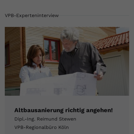
registriert eine eindeutige ID, um
Zweck
Daten darüber zu speichern, welche
VPB-Experteninterview
Videos von YouTube der Nutzer
gesehen hat.
Name
yt-remote-connected-devices
Anbieter
Youtube.com
Laufzeit
Session
YouTube setzt diesen Cookie, um die
Videopräferenzen des Nutzers zu
Zweck
speichern, der eingebettete YouTube-
Videos verwendet.
Altbausanierung richtig angehen!
Dipl.-Ing. Reimund Stewen
VPB-Regionalbüro Köln