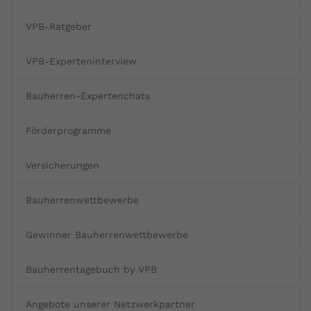
Name
yt.innertube::requests
VPB-Ratgeber
Anbieter
youtube.com
VPB-Experteninterview
Laufzeit
Session
Bauherren-Expertenchats
Dieser von YouTube gesetzte Cookie
registriert eine eindeutige ID, um
Förderprogramme
Zweck
Daten darüber zu speichern, welche
Videos von YouTube der Nutzer
Versicherungen
gesehen hat.
Bauherrenwettbewerbe
Name
yt.innertube::nextId
Gewinner Bauherrenwettbewerbe
Anbieter
Youtube.com
Bauherrentagebuch by VPB
Laufzeit
Session
Angebote unserer Netzwerkpartner
Dieser von YouTube gesetzte Cookie