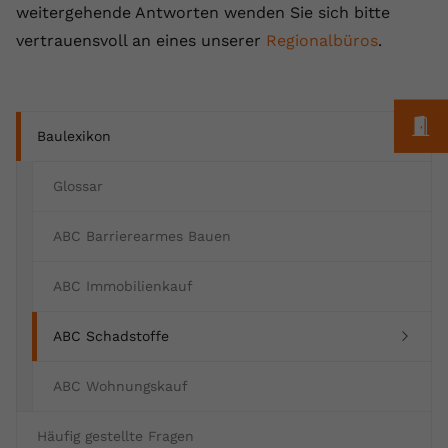
weitergehende Antworten wenden Sie sich bitte
Anbieter
youtube.com
vertrauensvoll an eines unserer
Regionalbüros
.
Laufzeit
2 Jahre
YouTube setzt dieses Cookie über
M
Zweck
eingebettete YouTube-Videos und
Baulexikon
registriert anonyme statistische Daten.
Glossar
Name
yt-remote-device-id
ABC Barrierearmes Bauen
Anbieter
Youtube.com
ABC Immobilienkauf
Laufzeit
Session
(current)
ABC Schadstoffe
YouTube setzt diesen Cookie, um die
Videopräferenzen des Benutzers zu
Zweck
ABC Wohnungskauf
speichern, der eingebettete YouTube-
Videos verwendet.
Häufig gestellte Fragen