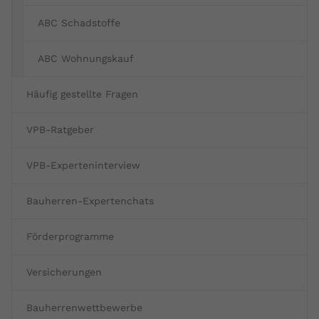
Name
yt.innertube::requests
ABC Schadstoffe
Anbieter
youtube.com
ABC Wohnungskauf
Laufzeit
Session
Häufig gestellte Fragen
Dieser von YouTube gesetzte Cookie
registriert eine eindeutige ID, um
VPB-Ratgeber
Zweck
Daten darüber zu speichern, welche
Videos von YouTube der Nutzer
VPB-Experteninterview
gesehen hat.
Bauherren-Expertenchats
Name
yt.innertube::nextId
Förderprogramme
Anbieter
Youtube.com
Versicherungen
Laufzeit
Session
Bauherrenwettbewerbe
Dieser von YouTube gesetzte Cookie