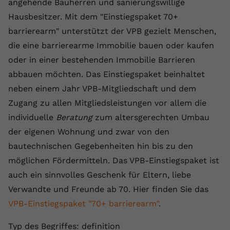
angehende Bauherren und sanierungswillige
Laufzeit
1 Jahr
Name
Cookie-Informationen anzeigen
_gcl au
Zweck
wiederzuerkennen und statistische
Hausbesitzer. Mit dem "Einstiegspaket 70+
Informationen zur Nutzung der
Dieser Wert speichert Ihre Consent-
Anbieter
Google Ads
barrierearm" unterstützt der VPB gezielt Menschen,
Externe Inhalte
Website zu erfassen.
Einstellungen. Unter anderem eine
Wir verwenden auf unserer Website externe Inhalte,
die eine barrierearme Immobilie bauen oder kaufen
zufällig generierte ID, für die
Laufzeit
90 Tage
um Ihnen zusätzliche Informationen anzubieten.
Zweck
historische Speicherung Ihrer
oder in einer bestehenden Immobilie Barrieren
vorgenommen Einstellungen, falls der
Wird von Google Ads für das
abbauen möchten. Das Einstiegspaket beinhaltet
Name
Cookie-Informationen anzeigen
vuid
Webseiten-Betreiber dies eingestellt
Conversion-Tracking verwendet, um
Zweck
neben einem Jahr VPB-Mitgliedschaft und dem
hat.
Werbeklicks der Nutzung auf unserer
Anbieter
vimeo.com
Zugang zu allen Mitgliedsleistungen vor allem die
Website zuzuordnen.
individuelle
Beratung
zum altersgerechten Umbau
Laufzeit
2 Jahre
Name
fe_typo_user
der eigenen Wohnung und zwar von den
Vimeo installiert dieses Cookie, um
bautechnischen Gegebenheiten hin bis zu den
Anbieter
VPB.de
Tracking-Informationen zu sammeln,
möglichen Fördermitteln. Das VPB-Einstiegspaket ist
Zweck
indem es eine eindeutige ID zum
Laufzeit
Session
auch ein sinnvolles Geschenk für Eltern, liebe
Einbetten von Videos auf der Website
setzt.
Verwandte und Freunde ab 70. Hier finden Sie das
Dieses Cookie wird verwendet, um die
Zweck
Speicherung von
VPB-Einstiegspaket "70+ barrierearm"
.
Benutzereinstellungen zu ermöglichen.
Name
CONSENT
Typ des Begriffes: definition