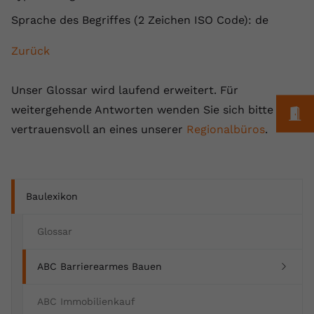
Anbieter
youtube.com
Sprache des Begriffes (2 Zeichen ISO Code): de
Laufzeit
2 Jahre
Zurück
YouTube setzt dieses Cookie über
Unser Glossar wird laufend erweitert. Für
Zweck
eingebettete YouTube-Videos und
weitergehende Antworten wenden Sie sich bitte
registriert anonyme statistische Daten.
M
vertrauensvoll an eines unserer
Regionalbüros
.
Name
yt-remote-device-id
Anbieter
Youtube.com
Baulexikon
Laufzeit
Session
Glossar
YouTube setzt diesen Cookie, um die
Videopräferenzen des Benutzers zu
(current)
ABC Barrierearmes Bauen
Zweck
speichern, der eingebettete YouTube-
Videos verwendet.
ABC Immobilienkauf