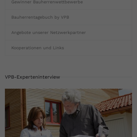
Gewinner Bauherrenwettbewerbe
registriert eine eindeutige ID, um
Zweck
Daten darüber zu speichern, welche
Bauherrentagebuch by VPB
Videos von YouTube der Nutzer
gesehen hat.
Angebote unserer Netzwerkpartner
Name
yt-remote-connected-devices
Kooperationen und Links
Anbieter
Youtube.com
Laufzeit
Session
VPB-Experteninterview
YouTube setzt diesen Cookie, um die
Videopräferenzen des Nutzers zu
Zweck
speichern, der eingebettete YouTube-
Videos verwendet.