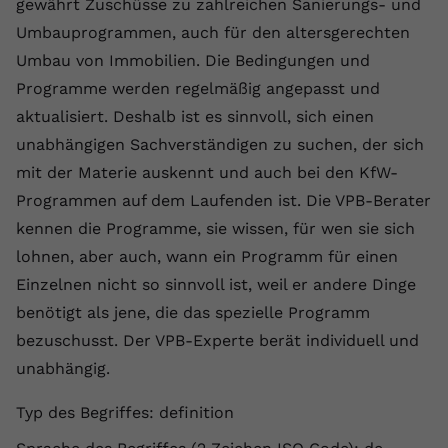
gewährt Zuschüsse zu zahlreichen Sanierungs- und
Laufzeit
1 Jahr
Name
Cookie-Informationen anzeigen
_gcl au
Zweck
wiederzuerkennen und statistische
Umbauprogrammen, auch für den altersgerechten
Informationen zur Nutzung der
Dieser Wert speichert Ihre Consent-
Anbieter
Google Ads
Umbau von Immobilien. Die Bedingungen und
Externe Inhalte
Website zu erfassen.
Einstellungen. Unter anderem eine
Wir verwenden auf unserer Website externe Inhalte,
Programme werden regelmäßig angepasst und
zufällig generierte ID, für die
Laufzeit
90 Tage
um Ihnen zusätzliche Informationen anzubieten.
Zweck
historische Speicherung Ihrer
aktualisiert. Deshalb ist es sinnvoll, sich einen
vorgenommen Einstellungen, falls der
Wird von Google Ads für das
unabhängigen Sachverständigen zu suchen, der sich
Name
Cookie-Informationen anzeigen
vuid
Webseiten-Betreiber dies eingestellt
Conversion-Tracking verwendet, um
Zweck
mit der Materie auskennt und auch bei den KfW-
hat.
Werbeklicks der Nutzung auf unserer
Anbieter
vimeo.com
Programmen auf dem Laufenden ist. Die VPB-Berater
Website zuzuordnen.
kennen die Programme, sie wissen, für wen sie sich
Laufzeit
2 Jahre
Name
fe_typo_user
lohnen, aber auch, wann ein Programm für einen
Vimeo installiert dieses Cookie, um
Einzelnen nicht so sinnvoll ist, weil er andere Dinge
Anbieter
VPB.de
Tracking-Informationen zu sammeln,
benötigt als jene, die das spezielle Programm
Zweck
indem es eine eindeutige ID zum
Laufzeit
Session
bezuschusst. Der VPB-Experte berät individuell und
Einbetten von Videos auf der Website
setzt.
unabhängig.
Dieses Cookie wird verwendet, um die
Zweck
Speicherung von
Typ des Begriffes: definition
Benutzereinstellungen zu ermöglichen.
Name
CONSENT