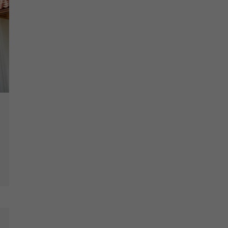
YouTube setzt dieses Cookie über
Zweck
eingebettete YouTube-Videos und registriert
anonyme statistische Daten.
Name
yt-remote-device-id
Anbieter
Youtube.com
Laufzeit
Session
YouTube setzt diesen Cookie, um die
Videopräferenzen des Benutzers zu
Zweck
speichern, der eingebettete YouTube-Videos
verwendet.
Name
yt.innertube::requests
Anbieter
youtube.com