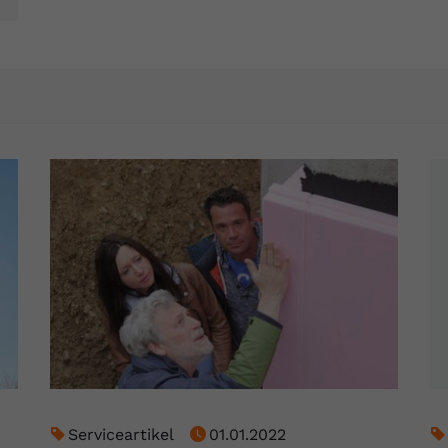
Anbieter
Youtube.com
Laufzeit
Session
YouTube setzt diesen Cookie, um die
Zweck
Videopräferenzen des Nutzers zu speichern,
der eingebettete YouTube-Videos verwendet.
Serviceartikel
01.01.2022