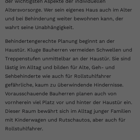
der wichtigsten Aspekte der individuellen
Laufzeit
1 Jahr
Name
Cookie-Informationen anzeigen
_gcl au
Zweck
wiederzuerkennen und statistische
Altersvorsorge. Wer sein eigenes Haus auch im Alter
Informationen zur Nutzung der
Dieser Wert speichert Ihre Consent-
Anbieter
Google Ads
und bei Behinderung weiter bewohnen kann, der
Externe Inhalte
Website zu erfassen.
Einstellungen. Unter anderem eine
wahrt seine Unabhängigkeit.
Wir verwenden auf unserer Website externe Inhalte,
zufällig generierte ID, für die
Laufzeit
90 Tage
um Ihnen zusätzliche Informationen anzubieten.
Zweck
historische Speicherung Ihrer
Behindertengerechte Planung beginnt an der
vorgenommen Einstellungen, falls der
Wird von Google Ads für das
Name
Cookie-Informationen anzeigen
vuid
Webseiten-Betreiber dies eingestellt
Haustür. Kluge Bauherren vermeiden Schwellen und
Conversion-Tracking verwendet, um
Zweck
hat.
Werbeklicks der Nutzung auf unserer
Treppenstufen unmittelbar an der Haustür. Sie sind
Anbieter
vimeo.com
Website zuzuordnen.
lästig im Alltag und bilden für Alte, Geh- und
Laufzeit
2 Jahre
Sehbehinderte wie auch für Rollstuhlfahrer
Name
fe_typo_user
gefährliche, kaum zu überwindende Hindernisse.
Vimeo installiert dieses Cookie, um
Anbieter
VPB.de
Vorausschauende Bauherren planen auch von
Tracking-Informationen zu sammeln,
Zweck
indem es eine eindeutige ID zum
vornherein viel Platz vor und hinter der Haustür ein.
Laufzeit
Session
Einbetten von Videos auf der Website
Dieser Raum bewährt sich im Alltag junger Familien
setzt.
Dieses Cookie wird verwendet, um die
mit Kinderwagen und Rutschautos, aber auch für
Zweck
Speicherung von
Rollstuhlfahrer.
Benutzereinstellungen zu ermöglichen.
Name
CONSENT