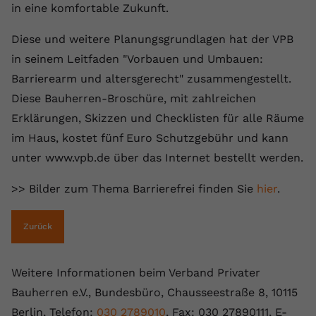
in eine komfortable Zukunft.
registriert eine eindeutige ID, um
Zweck
Daten darüber zu speichern, welche
Diese und weitere Planungsgrundlagen hat der VPB
Videos von YouTube der Nutzer
gesehen hat.
in seinem Leitfaden "Vorbauen und Umbauen:
Barrierearm und altersgerecht" zusammengestellt.
Diese Bauherren-Broschüre, mit zahlreichen
Name
yt-remote-connected-devices
Erklärungen, Skizzen und Checklisten für alle Räume
Anbieter
Youtube.com
im Haus, kostet fünf Euro Schutzgebühr und kann
unter www.vpb.de über das Internet bestellt werden.
Laufzeit
Session
>> Bilder zum Thema Barrierefrei finden Sie
hier
.
YouTube setzt diesen Cookie, um die
Videopräferenzen des Nutzers zu
Zweck
speichern, der eingebettete YouTube-
Zurück
Videos verwendet.
Weitere Informationen beim Verband Privater
Bauherren e.V., Bundesbüro, Chausseestraße 8, 10115
Berlin, Telefon:
030 2789010
, Fax: 030 27890111, E-