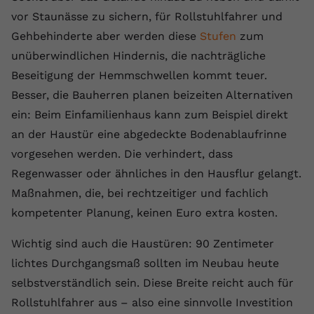
vor Staunässe zu sichern, für Rollstuhlfahrer und
Name
yt.innertube::requests
Gehbehinderte aber werden diese
Stufen
zum
Anbieter
youtube.com
unüberwindlichen Hindernis, die nachträgliche
Beseitigung der Hemmschwellen kommt teuer.
Laufzeit
Session
Besser, die Bauherren planen beizeiten Alternativen
Dieser von YouTube gesetzte Cookie
ein: Beim Einfamilienhaus kann zum Beispiel direkt
registriert eine eindeutige ID, um
an der Haustür eine abgedeckte Bodenablaufrinne
Zweck
Daten darüber zu speichern, welche
vorgesehen werden. Die verhindert, dass
Videos von YouTube der Nutzer
Regenwasser oder ähnliches in den Hausflur gelangt.
gesehen hat.
Maßnahmen, die, bei rechtzeitiger und fachlich
kompetenter Planung, keinen Euro extra kosten.
Name
yt.innertube::nextId
Wichtig sind auch die Haustüren: 90 Zentimeter
Anbieter
Youtube.com
lichtes Durchgangsmaß sollten im Neubau heute
Laufzeit
Session
selbstverständlich sein. Diese Breite reicht auch für
Rollstuhlfahrer aus – also eine sinnvolle Investition
Dieser von YouTube gesetzte Cookie