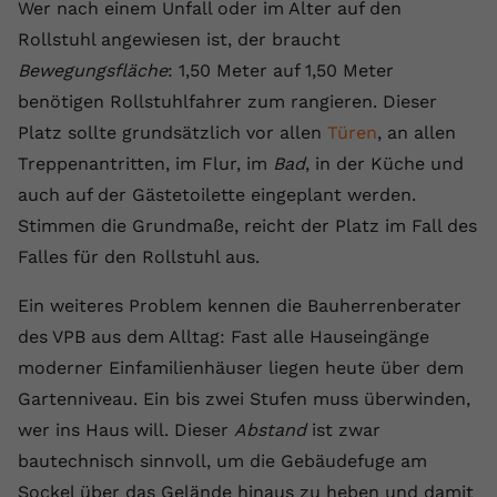
Wer nach einem Unfall oder im Alter auf den
Anbieter
youtube.com
Rollstuhl angewiesen ist, der braucht
Bewegungsfläche
: 1,50 Meter auf 1,50 Meter
Laufzeit
2 Jahre
benötigen Rollstuhlfahrer zum rangieren. Dieser
YouTube setzt dieses Cookie über
Platz sollte grundsätzlich vor allen
Türen
, an allen
Zweck
eingebettete YouTube-Videos und
Treppenantritten, im Flur, im
Bad
, in der Küche und
registriert anonyme statistische Daten.
auch auf der Gästetoilette eingeplant werden.
Stimmen die Grundmaße, reicht der Platz im Fall des
Name
yt-remote-device-id
Falles für den Rollstuhl aus.
Anbieter
Youtube.com
Ein weiteres Problem kennen die Bauherrenberater
des VPB aus dem Alltag: Fast alle Hauseingänge
Laufzeit
Session
moderner Einfamilienhäuser liegen heute über dem
YouTube setzt diesen Cookie, um die
Gartenniveau. Ein bis zwei Stufen muss überwinden,
Videopräferenzen des Benutzers zu
Zweck
wer ins Haus will. Dieser
Abstand
ist zwar
speichern, der eingebettete YouTube-
bautechnisch sinnvoll, um die Gebäudefuge am
Videos verwendet.
Sockel über das Gelände hinaus zu heben und damit