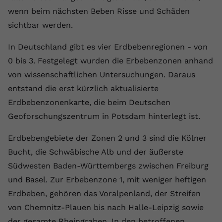
wenn beim nächsten Beben Risse und Schäden
Anbieter
youtube.com
sichtbar werden.
Laufzeit
2 Jahre
In Deutschland gibt es vier Erdbebenregionen - von
YouTube setzt dieses Cookie über
0 bis 3. Festgelegt wurden die Erbebenzonen anhand
Zweck
eingebettete YouTube-Videos und
von wissenschaftlichen Untersuchungen. Daraus
registriert anonyme statistische Daten.
entstand die erst kürzlich aktualisierte
Erdbebenzonenkarte, die beim Deutschen
Name
yt-remote-device-id
Geoforschungszentrum in Potsdam hinterlegt ist.
Anbieter
Youtube.com
Erdbebengebiete der Zonen 2 und 3 sind die Kölner
Bucht, die Schwäbische Alb und der äußerste
Laufzeit
Session
Südwesten Baden-Württembergs zwischen Freiburg
YouTube setzt diesen Cookie, um die
und Basel. Zur Erbebenzone 1, mit weniger heftigen
Videopräferenzen des Benutzers zu
Zweck
Erdbeben, gehören das Voralpenland, der Streifen
speichern, der eingebettete YouTube-
Videos verwendet.
von Chemnitz-Plauen bis nach Halle-Leipzig sowie
der gesamte Rheingraben. In den betroffenen