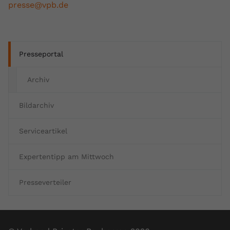
presse@vpb.de
Presseportal
Archiv
Bildarchiv
Serviceartikel
Expertentipp am Mittwoch
Presseverteiler