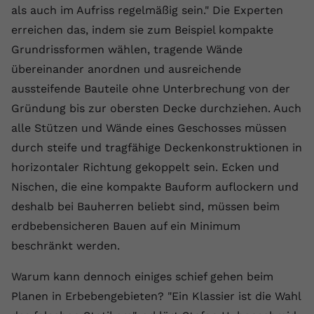
als auch im Aufriss regelmäßig sein." Die Experten
registriert eine eindeutige ID, um
Zweck
Daten darüber zu speichern, welche
erreichen das, indem sie zum Beispiel kompakte
Videos von YouTube der Nutzer
Grundrissformen wählen, tragende Wände
gesehen hat.
übereinander anordnen und ausreichende
aussteifende Bauteile ohne Unterbrechung von der
Name
yt-remote-connected-devices
Gründung bis zur obersten Decke durchziehen. Auch
alle Stützen und Wände eines Geschosses müssen
Anbieter
Youtube.com
durch steife und tragfähige Deckenkonstruktionen in
Laufzeit
Session
horizontaler Richtung gekoppelt sein. Ecken und
Nischen, die eine kompakte Bauform auflockern und
YouTube setzt diesen Cookie, um die
deshalb bei Bauherren beliebt sind, müssen beim
Videopräferenzen des Nutzers zu
Zweck
speichern, der eingebettete YouTube-
erdbebensicheren Bauen auf ein Minimum
Videos verwendet.
beschränkt werden.
Warum kann dennoch einiges schief gehen beim
Planen in Erbebengebieten? "Ein Klassier ist die Wahl