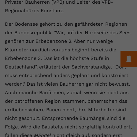
Laufzeit
1 Jahr
Privater Bauherren (VPB) und Leiter des VPB-
Name
Cookie-Informationen anzeigen
_gcl au
Zweck
wiederzuerkennen und statistische
Regionalbüros Konstanz.
Informationen zur Nutzung der
Dieser Wert speichert Ihre Consent-
Anbieter
Google Ads
Externe Inhalte
Website zu erfassen.
Einstellungen. Unter anderem eine
Der Bodensee gehört zu den gefährdeten Regionen
Wir verwenden auf unserer Website externe Inhalte,
zufällig generierte ID, für die
Laufzeit
90 Tage
der Bundesrepublik. "Wir, auf der Nordseite des Sees,
um Ihnen zusätzliche Informationen anzubieten.
Zweck
historische Speicherung Ihrer
gehören zur Erbebenzone 2. Aber nur wenige
vorgenommen Einstellungen, falls der
Wird von Google Ads für das
Name
Cookie-Informationen anzeigen
vuid
Webseiten-Betreiber dies eingestellt
Conversion-Tracking verwendet, um
Kilometer nördlich von uns beginnt bereits die
Zweck
hat.
Werbeklicks der Nutzung auf unserer
M
Erbebenzone 3. Das ist die höchste Stufe in
Anbieter
vimeo.com
Website zuzuordnen.
Deutschland", erläutert der Sachverständige. "Dort
Laufzeit
2 Jahre
Name
fe_typo_user
muss entsprechend anders geplant und konstruiert
werden." Das ist vielen Bauherren gar nicht bewusst.
Vimeo installiert dieses Cookie, um
Anbieter
VPB.de
Tracking-Informationen zu sammeln,
Auch manche Baufirmen, zumal, wenn sie nicht aus
Zweck
indem es eine eindeutige ID zum
der betroffenen Region stammen, beherrschen das
Laufzeit
Session
Einbetten von Videos auf der Website
erdbebensichere Bauen nicht, ihre Mitarbeiter sind
setzt.
Dieses Cookie wird verwendet, um die
nicht geschult. Entsprechende Baumängel sind die
Zweck
Speicherung von
Folge. Wird die Baustelle nicht sorgfältig kontrolliert,
Benutzereinstellungen zu ermöglichen.
Name
CONSENT
fallen diese
Mängel
nicht gleich auf, sondern erst,