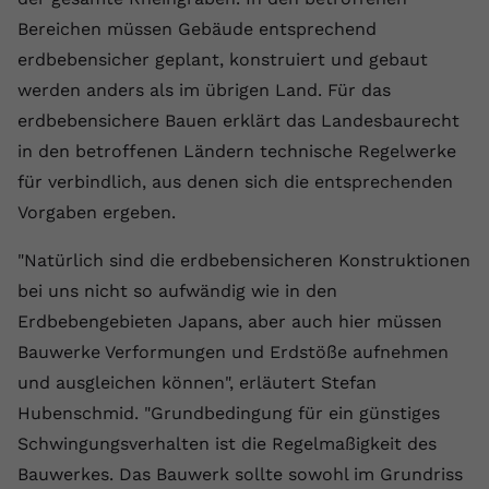
Bereichen müssen Gebäude entsprechend
Name
yt.innertube::requests
erdbebensicher geplant, konstruiert und gebaut
Anbieter
youtube.com
werden anders als im übrigen Land. Für das
erdbebensichere Bauen erklärt das Landesbaurecht
Laufzeit
Session
in den betroffenen Ländern technische Regelwerke
Dieser von YouTube gesetzte Cookie
für verbindlich, aus denen sich die entsprechenden
registriert eine eindeutige ID, um
Vorgaben ergeben.
Zweck
Daten darüber zu speichern, welche
Videos von YouTube der Nutzer
"Natürlich sind die erdbebensicheren Konstruktionen
gesehen hat.
bei uns nicht so aufwändig wie in den
Erdbebengebieten Japans, aber auch hier müssen
Name
yt.innertube::nextId
Bauwerke Verformungen und Erdstöße aufnehmen
und ausgleichen können", erläutert Stefan
Anbieter
Youtube.com
Hubenschmid. "Grundbedingung für ein günstiges
Laufzeit
Session
Schwingungsverhalten ist die Regelmaßigkeit des
Bauwerkes. Das Bauwerk sollte sowohl im Grundriss
Dieser von YouTube gesetzte Cookie