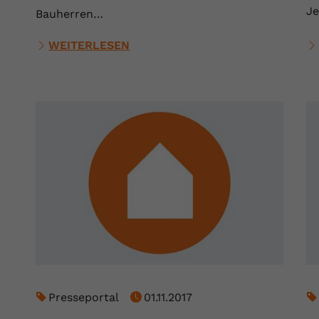
Je
Bauherren…
Anbieter
Youtube.com
WEITERLESEN
Laufzeit
Session
YouTube setzt diesen Cookie, um die
Zweck
Videopräferenzen des Nutzers zu speichern,
der eingebettete YouTube-Videos verwendet.
Presseportal
01.11.2017