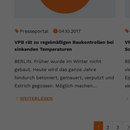
Presseportal
04.10.2017
VPB rät zu regelmäßigen Baukontrollen bei
VP
sinkenden Temperaturen
S
BERLIN. Früher wurde im Winter nicht
BE
gebaut. Heute wird das ganze Jahre
vi
hindurch betoniert, gemauert, verputzt und
Ei
Estrich gegossen. Möglich machen…
si
WEITERLESEN
1
2
3