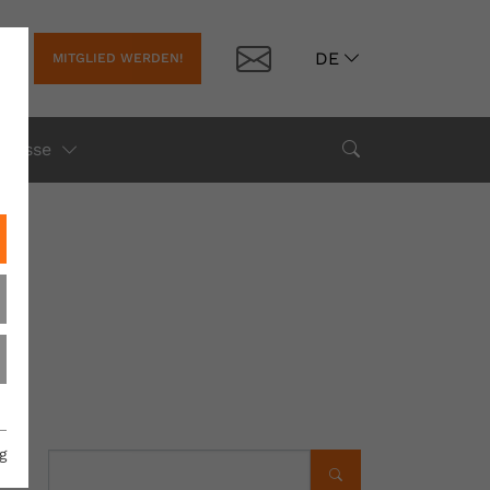
Kontakt
DE
MITGLIED WERDEN!
(current)
Suche
Presse
g
Suchen