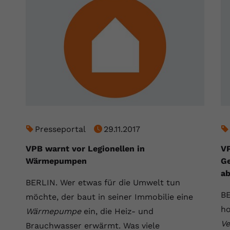
Laufzeit
Session
Dieser von YouTube gesetzte Cookie
registriert eine eindeutige ID, um Daten
Zweck
darüber zu speichern, welche Videos von
YouTube der Nutzer gesehen hat.
Name
yt.innertube::nextId
Anbieter
Youtube.com
Presseportal
29.11.2017
Laufzeit
Session
VPB warnt vor Legionellen in
VP
Dieser von YouTube gesetzte Cookie
Wärmepumpen
Ge
registriert eine eindeutige ID, um Daten
ab
Zweck
BERLIN. Wer etwas für die Umwelt tun
darüber zu speichern, welche Videos von
YouTube der Nutzer gesehen hat.
BE
möchte, der baut in seiner Immobilie eine
ho
Wärmepumpe
ein, die Heiz- und
Ve
Brauchwasser erwärmt. Was viele
Name
yt-remote-connected-devices