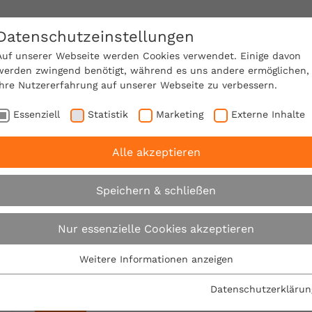
Datenschutzeinstellungen
SACHVERSTÄNDIGE FINDEN!
Auf unserer Webseite werden Cookies verwendet. Einige davon
werden zwingend benötigt, während es uns andere ermöglichen,
Ihre Nutzererfahrung auf unserer Webseite zu verbessern.
e Mitgliedschaft
Über den VPB
Karriere
Essenziell
Statistik
Marketing
Externe Inhalte
Alle akzeptieren
Speichern & schließen
Presseportal
Nur essenzielle Cookies akzeptieren
Weitere Informationen anzeigen
Essenziell
Essenzielle Cookies werden für grundlegende Funktionen der
Datenschutzerklärun
Webseite benötigt. Dadurch ist gewährleistet, dass die
Jahr