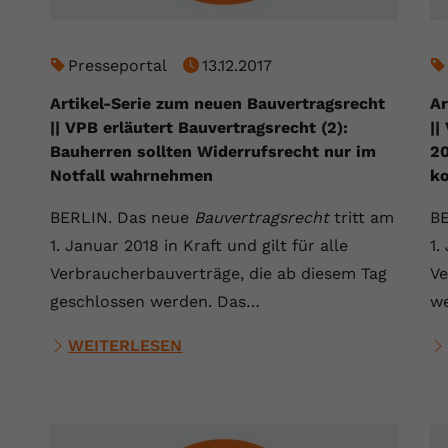
YouTube setzt dieses Cookie über
Zweck
eingebettete YouTube-Videos und registriert
anonyme statistische Daten.
Presseportal
13.12.2017
Artikel-Serie zum neuen Bauvertragsrecht
Ar
Name
yt-remote-device-id
|| VPB erläutert Bauvertragsrecht (2):
||
Bauherren sollten Widerrufsrecht nur im
20
Anbieter
Youtube.com
Notfall wahrnehmen
ko
Laufzeit
Session
BERLIN. Das neue
Bauvertragsrecht
tritt am
BE
YouTube setzt diesen Cookie, um die
1. Januar 2018 in Kraft und gilt für alle
1.
Videopräferenzen des Benutzers zu
Verbraucherbauverträge, die ab diesem Tag
Ve
Zweck
speichern, der eingebettete YouTube-Videos
geschlossen werden. Das…
w
verwendet.
WEITERLESEN
Name
yt.innertube::requests
Anbieter
youtube.com