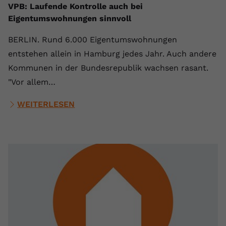
VPB: Laufende Kontrolle auch bei
Anbieter
youtube.com
Eigentumswohnungen sinnvoll
Laufzeit
2 Jahre
BERLIN. Rund 6.000 Eigentumswohnungen
entstehen allein in Hamburg jedes Jahr. Auch andere
YouTube setzt dieses Cookie über
Kommunen in der Bundesrepublik wachsen rasant.
Zweck
eingebettete YouTube-Videos und
registriert anonyme statistische Daten.
"Vor allem…
WEITERLESEN
Name
yt-remote-device-id
Anbieter
Youtube.com
Laufzeit
Session
YouTube setzt diesen Cookie, um die
Videopräferenzen des Benutzers zu
Zweck
speichern, der eingebettete YouTube-
Videos verwendet.