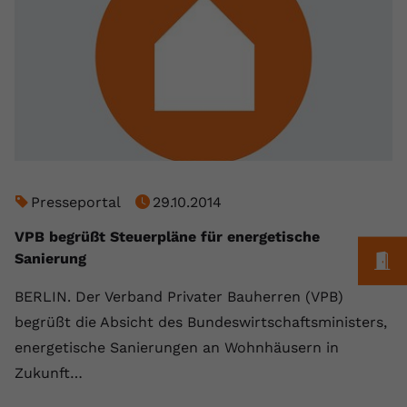
registriert eine eindeutige ID, um
Zweck
Daten darüber zu speichern, welche
Videos von YouTube der Nutzer
gesehen hat.
Name
yt-remote-connected-devices
Anbieter
Youtube.com
Presseportal
29.10.2014
Laufzeit
Session
VPB begrüßt Steuerpläne für energetische
YouTube setzt diesen Cookie, um die
M
Sanierung
Videopräferenzen des Nutzers zu
Zweck
speichern, der eingebettete YouTube-
BERLIN. Der Verband Privater Bauherren (VPB)
Videos verwendet.
begrüßt die Absicht des Bundeswirtschaftsministers,
energetische Sanierungen an Wohnhäusern in
Zukunft…