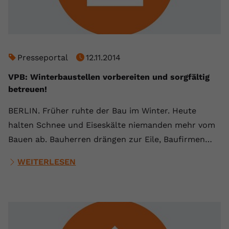
Name
yt.innertube::requests
Anbieter
youtube.com
Presseportal
12.11.2014
Laufzeit
Session
VPB: Winterbaustellen vorbereiten und sorgfältig
Dieser von YouTube gesetzte Cookie
betreuen!
registriert eine eindeutige ID, um
Zweck
Daten darüber zu speichern, welche
BERLIN. Früher ruhte der Bau im Winter. Heute
Videos von YouTube der Nutzer
halten Schnee und Eiseskälte niemanden mehr vom
gesehen hat.
Bauen ab. Bauherren drängen zur Eile, Baufirmen…
Name
yt.innertube::nextId
WEITERLESEN
Anbieter
Youtube.com
Laufzeit
Session
Dieser von YouTube gesetzte Cookie