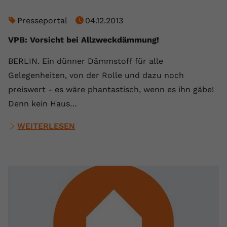
Name
yt.innertube::requests
Presseportal
04.12.2013
Anbieter
youtube.com
VPB: Vorsicht bei Allzweckdämmung!
Laufzeit
Session
BERLIN. Ein dünner Dämmstoff für alle
Gelegenheiten, von der Rolle und dazu noch
Dieser von YouTube gesetzte Cookie
preiswert - es wäre phantastisch, wenn es ihn gäbe!
registriert eine eindeutige ID, um
Denn kein Haus…
Zweck
Daten darüber zu speichern, welche
Videos von YouTube der Nutzer
WEITERLESEN
gesehen hat.
Name
yt.innertube::nextId
Anbieter
Youtube.com
Laufzeit
Session
Dieser von YouTube gesetzte Cookie