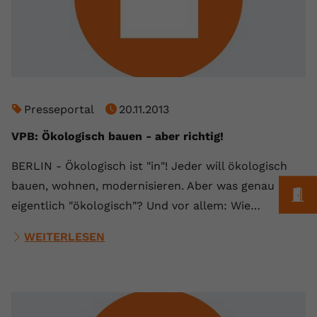
registriert eine eindeutige ID, um
Zweck
Daten darüber zu speichern, welche
Videos von YouTube der Nutzer
gesehen hat.
Name
yt-remote-connected-devices
Presseportal
20.11.2013
Anbieter
Youtube.com
VPB: Ökologisch bauen - aber richtig!
Laufzeit
Session
BERLIN - Ökologisch ist "in"! Jeder will ökologisch
bauen, wohnen, modernisieren. Aber was genau ist
M
YouTube setzt diesen Cookie, um die
eigentlich "ökologisch"? Und vor allem: Wie…
Videopräferenzen des Nutzers zu
Zweck
speichern, der eingebettete YouTube-
WEITERLESEN
Videos verwendet.