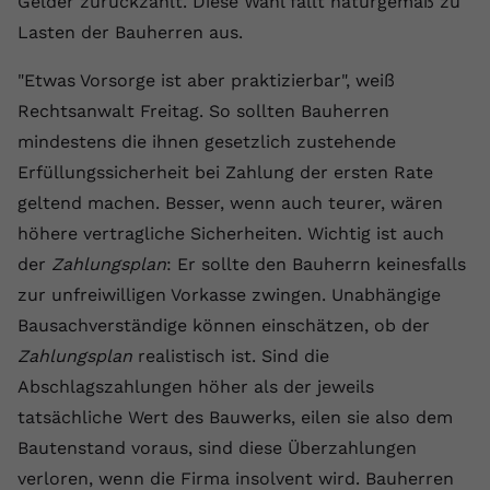
Gelder zurückzahlt. Diese Wahl fällt naturgemäß zu
Lasten der Bauherren aus.
Name
yt.innertube::requests
"Etwas Vorsorge ist aber praktizierbar", weiß
Anbieter
youtube.com
Rechtsanwalt Freitag. So sollten Bauherren
Laufzeit
Session
mindestens die ihnen gesetzlich zustehende
Erfüllungssicherheit bei Zahlung der ersten Rate
Dieser von YouTube gesetzte Cookie
registriert eine eindeutige ID, um
geltend machen. Besser, wenn auch teurer, wären
Zweck
Daten darüber zu speichern, welche
höhere vertragliche Sicherheiten. Wichtig ist auch
Videos von YouTube der Nutzer
der
Zahlungsplan
: Er sollte den Bauherrn keinesfalls
gesehen hat.
zur unfreiwilligen Vorkasse zwingen. Unabhängige
Bausachverständige können einschätzen, ob der
Name
yt.innertube::nextId
Zahlungsplan
realistisch ist. Sind die
Abschlagszahlungen höher als der jeweils
Anbieter
Youtube.com
tatsächliche Wert des Bauwerks, eilen sie also dem
Laufzeit
Session
Bautenstand voraus, sind diese Überzahlungen
verloren, wenn die Firma insolvent wird. Bauherren
Dieser von YouTube gesetzte Cookie