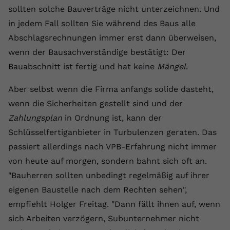
registriert eine eindeutige ID, um
sollten solche Bauverträge nicht unterzeichnen. Und
Zweck
Daten darüber zu speichern, welche
in jedem Fall sollten Sie während des Baus alle
Videos von YouTube der Nutzer
Abschlagsrechnungen immer erst dann überweisen,
gesehen hat.
wenn der Bausachverständige bestätigt: Der
Bauabschnitt ist fertig und hat keine
Mängel
.
Name
yt-remote-connected-devices
Aber selbst wenn die Firma anfangs solide dasteht,
Anbieter
Youtube.com
wenn die Sicherheiten gestellt sind und der
Zahlungsplan
in Ordnung ist, kann der
Laufzeit
Session
Schlüsselfertiganbieter in Turbulenzen geraten. Das
YouTube setzt diesen Cookie, um die
passiert allerdings nach VPB-Erfahrung nicht immer
Videopräferenzen des Nutzers zu
Zweck
von heute auf morgen, sondern bahnt sich oft an.
speichern, der eingebettete YouTube-
Videos verwendet.
"Bauherren sollten unbedingt regelmäßig auf ihrer
eigenen Baustelle nach dem Rechten sehen",
empfiehlt Holger Freitag. "Dann fällt ihnen auf, wenn
sich Arbeiten verzögern, Subunternehmer nicht