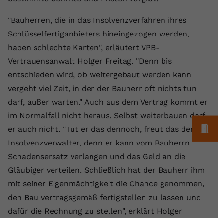
Laufzeit
1 Jahr
Name
Cookie-Informationen anzeigen
_gcl au
Zweck
wiederzuerkennen und statistische
Informationen zur Nutzung der
"Bauherren, die in das Insolvenzverfahren ihres
Dieser Wert speichert Ihre Consent-
Anbieter
Google Ads
Externe Inhalte
Website zu erfassen.
Schlüsselfertiganbieters hineingezogen werden,
Einstellungen. Unter anderem eine
Wir verwenden auf unserer Website externe Inhalte,
zufällig generierte ID, für die
Laufzeit
90 Tage
haben schlechte Karten", erläutert VPB-
um Ihnen zusätzliche Informationen anzubieten.
Zweck
historische Speicherung Ihrer
Vertrauensanwalt Holger Freitag. "Denn bis
vorgenommen Einstellungen, falls der
Wird von Google Ads für das
Name
Cookie-Informationen anzeigen
vuid
entschieden wird, ob weitergebaut werden kann
Webseiten-Betreiber dies eingestellt
Conversion-Tracking verwendet, um
Zweck
hat.
vergeht viel Zeit, in der der Bauherr oft nichts tun
Werbeklicks der Nutzung auf unserer
Anbieter
vimeo.com
Website zuzuordnen.
darf, außer warten." Auch aus dem Vertrag kommt er
Laufzeit
2 Jahre
im Normalfall nicht heraus. Selbst weiterbauen darf
Name
fe_typo_user
M
er auch nicht. "Tut er das dennoch, freut das den
Vimeo installiert dieses Cookie, um
Anbieter
VPB.de
Insolvenzverwalter, denn er kann vom Bauherrn
Tracking-Informationen zu sammeln,
Schadensersatz verlangen und das Geld an die
Zweck
indem es eine eindeutige ID zum
Laufzeit
Session
Einbetten von Videos auf der Website
Gläubiger verteilen. Schließlich hat der Bauherr ihm
setzt.
Dieses Cookie wird verwendet, um die
mit seiner Eigenmächtigkeit die Chance genommen,
Zweck
Speicherung von
den Bau vertragsgemäß fertigstellen zu lassen und
Benutzereinstellungen zu ermöglichen.
Name
CONSENT
dafür die Rechnung zu stellen", erklärt Holger