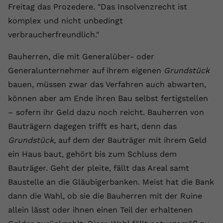
Freitag das Prozedere. "Das Insolvenzrecht ist
Anbieter
youtube.com
komplex und nicht unbedingt
verbraucherfreundlich."
Laufzeit
2 Jahre
YouTube setzt dieses Cookie über
Bauherren, die mit Generalüber- oder
Zweck
eingebettete YouTube-Videos und
Generalunternehmer auf ihrem eigenen
Grundstück
registriert anonyme statistische Daten.
bauen, müssen zwar das Verfahren auch abwarten,
können aber am Ende ihren Bau selbst fertigstellen
Name
yt-remote-device-id
– sofern ihr Geld dazu noch reicht. Bauherren von
Bauträgern dagegen trifft es hart, denn das
Anbieter
Youtube.com
Grundstück
, auf dem der Bauträger mit ihrem Geld
Laufzeit
Session
ein Haus baut, gehört bis zum Schluss dem
Bauträger. Geht der pleite, fällt das Areal samt
YouTube setzt diesen Cookie, um die
Baustelle an die Gläubigerbanken. Meist hat die Bank
Videopräferenzen des Benutzers zu
Zweck
dann die Wahl, ob sie die Bauherren mit der Ruine
speichern, der eingebettete YouTube-
Videos verwendet.
allein lässt oder ihnen einen Teil der erhaltenen