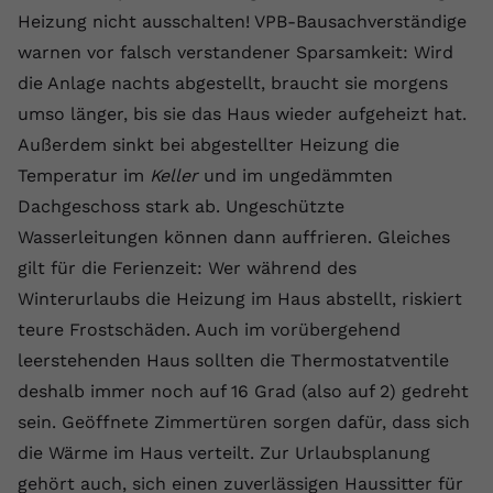
Laufzeit
1 Jahr
Name
Cookie-Informationen anzeigen
_gcl au
Zweck
wiederzuerkennen und statistische
Heizung nicht ausschalten! VPB-Bausachverständige
Informationen zur Nutzung der
warnen vor falsch verstandener Sparsamkeit: Wird
Dieser Wert speichert Ihre Consent-
Anbieter
Google Ads
Externe Inhalte
Website zu erfassen.
Einstellungen. Unter anderem eine
die Anlage nachts abgestellt, braucht sie morgens
Wir verwenden auf unserer Website externe Inhalte,
zufällig generierte ID, für die
Laufzeit
90 Tage
umso länger, bis sie das Haus wieder aufgeheizt hat.
um Ihnen zusätzliche Informationen anzubieten.
Zweck
historische Speicherung Ihrer
Außerdem sinkt bei abgestellter Heizung die
vorgenommen Einstellungen, falls der
Wird von Google Ads für das
Name
Cookie-Informationen anzeigen
vuid
Webseiten-Betreiber dies eingestellt
Temperatur im
Keller
Conversion-Tracking verwendet, um
und im ungedämmten
Zweck
hat.
Werbeklicks der Nutzung auf unserer
Dachgeschoss stark ab. Ungeschützte
Anbieter
vimeo.com
Website zuzuordnen.
Wasserleitungen können dann auffrieren. Gleiches
Laufzeit
2 Jahre
gilt für die Ferienzeit: Wer während des
Name
fe_typo_user
Winterurlaubs die Heizung im Haus abstellt, riskiert
Vimeo installiert dieses Cookie, um
Anbieter
VPB.de
teure Frostschäden. Auch im vorübergehend
Tracking-Informationen zu sammeln,
Zweck
indem es eine eindeutige ID zum
leerstehenden Haus sollten die Thermostatventile
Laufzeit
Session
Einbetten von Videos auf der Website
deshalb immer noch auf 16 Grad (also auf 2) gedreht
setzt.
Dieses Cookie wird verwendet, um die
sein. Geöffnete Zimmertüren sorgen dafür, dass sich
Zweck
Speicherung von
die Wärme im Haus verteilt. Zur Urlaubsplanung
Benutzereinstellungen zu ermöglichen.
Name
CONSENT
gehört auch, sich einen zuverlässigen Haussitter für