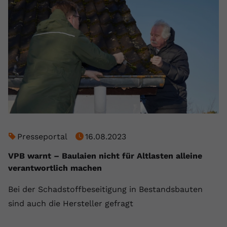
registriert eine eindeutige ID, um
Zweck
Daten darüber zu speichern, welche
Videos von YouTube der Nutzer
gesehen hat.
Name
yt-remote-connected-devices
Anbieter
Youtube.com
Laufzeit
Session
Presseportal
16.08.2023
YouTube setzt diesen Cookie, um die
Videopräferenzen des Nutzers zu
VPB warnt – Baulaien nicht für Altlasten alleine
Zweck
speichern, der eingebettete YouTube-
verantwortlich machen
Videos verwendet.
Bei der Schadstoffbeseitigung in Bestandsbauten
sind auch die Hersteller gefragt