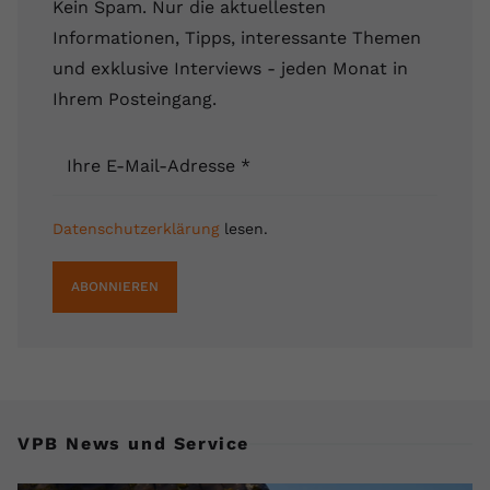
Kein Spam. Nur die aktuellesten
Name
yt.innertube::requests
Informationen, Tipps, interessante Themen
und exklusive Interviews - jeden Monat in
Anbieter
youtube.com
Ihrem Posteingang.
Laufzeit
Session
Ihre E-Mail-Adresse
*
Dieser von YouTube gesetzte Cookie
registriert eine eindeutige ID, um
Zweck
Daten darüber zu speichern, welche
Datenschutzerklärung
lesen.
Videos von YouTube der Nutzer
gesehen hat.
ABONNIEREN
Name
yt.innertube::nextId
Anbieter
Youtube.com
Laufzeit
Session
VPB News und Service
Dieser von YouTube gesetzte Cookie