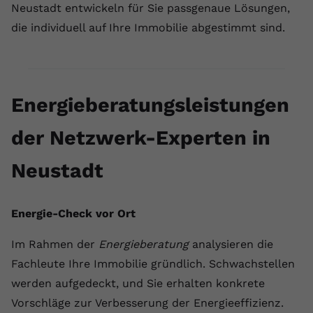
Neustadt entwickeln für Sie passgenaue Lösungen,
Name
yt.innertube::requests
die individuell auf Ihre Immobilie abgestimmt sind.
Anbieter
youtube.com
Laufzeit
Session
Energieberatungsleistungen
Dieser von YouTube gesetzte Cookie
registriert eine eindeutige ID, um
der Netzwerk-Experten in
Zweck
Daten darüber zu speichern, welche
Videos von YouTube der Nutzer
Neustadt
gesehen hat.
Energie-Check vor Ort
Name
yt.innertube::nextId
Im Rahmen der
Energieberatung
analysieren die
Anbieter
Youtube.com
Fachleute Ihre Immobilie gründlich. Schwachstellen
Laufzeit
Session
werden aufgedeckt, und Sie erhalten konkrete
Vorschläge zur Verbesserung der Energieeffizienz.
Dieser von YouTube gesetzte Cookie