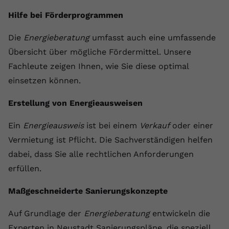
registriert eine eindeutige ID, um
Hilfe bei Förderprogrammen
Zweck
Daten darüber zu speichern, welche
Videos von YouTube der Nutzer
Die
Energieberatung
umfasst auch eine umfassende
gesehen hat.
Übersicht über mögliche Fördermittel. Unsere
Fachleute zeigen Ihnen, wie Sie diese optimal
Name
yt-remote-connected-devices
einsetzen können.
Anbieter
Youtube.com
Erstellung von Energieausweisen
Laufzeit
Session
Ein
Energieausweis
ist bei einem
Verkauf
oder einer
Vermietung ist Pflicht. Die Sachverständigen helfen
YouTube setzt diesen Cookie, um die
Videopräferenzen des Nutzers zu
dabei, dass Sie alle rechtlichen Anforderungen
Zweck
speichern, der eingebettete YouTube-
erfüllen.
Videos verwendet.
Maßgeschneiderte Sanierungskonzepte
Auf Grundlage der
Energieberatung
entwickeln die
Experten in Neustadt Sanierungspläne, die speziell