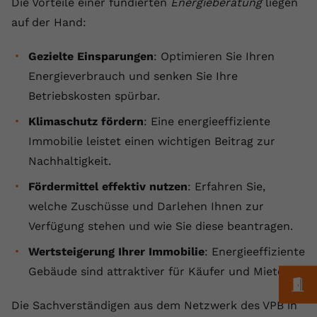
Die Vorteile einer fundierten
Energieberatung
liegen
Anbieter
youtube.com
auf der Hand:
Laufzeit
2 Jahre
Gezielte Einsparungen
: Optimieren Sie Ihren
Energieverbrauch und senken Sie Ihre
YouTube setzt dieses Cookie über
Zweck
eingebettete YouTube-Videos und
Betriebskosten spürbar.
registriert anonyme statistische Daten.
Klimaschutz fördern
: Eine energieeffiziente
Immobilie leistet einen wichtigen Beitrag zur
Name
yt-remote-device-id
Nachhaltigkeit.
Fördermittel effektiv nutzen
Anbieter
Youtube.com
: Erfahren Sie,
welche Zuschüsse und Darlehen Ihnen zur
Laufzeit
Session
Verfügung stehen und wie Sie diese beantragen.
YouTube setzt diesen Cookie, um die
Wertsteigerung Ihrer Immobilie
: Energieeffiziente
Videopräferenzen des Benutzers zu
Zweck
Gebäude sind attraktiver für Käufer und Mieter.
speichern, der eingebettete YouTube-
M
Videos verwendet.
Die Sachverständigen aus dem Netzwerk des VPB in