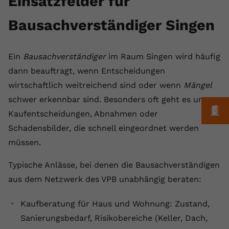
Einsatzfelder für
Name
yt.innertube::requests
Bausachverständiger Singen
Anbieter
youtube.com
Ein
Bausachverständiger
im Raum Singen wird häufig
Laufzeit
Session
dann beauftragt, wenn Entscheidungen
Dieser von YouTube gesetzte Cookie
wirtschaftlich weitreichend sind oder wenn
Mängel
registriert eine eindeutige ID, um
schwer erkennbar sind. Besonders oft geht es um
Zweck
Daten darüber zu speichern, welche
M
Kaufentscheidungen, Abnahmen oder
Videos von YouTube der Nutzer
gesehen hat.
Schadensbilder, die schnell eingeordnet werden
müssen.
Name
yt.innertube::nextId
Typische Anlässe, bei denen die Bausachverständigen
aus dem Netzwerk des VPB unabhängig beraten:
Anbieter
Youtube.com
Kaufberatung für Haus und Wohnung: Zustand,
Laufzeit
Session
Sanierungsbedarf, Risikobereiche (Keller, Dach,
Dieser von YouTube gesetzte Cookie