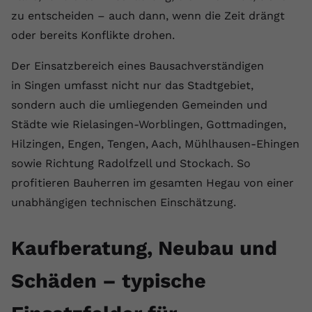
zu entscheiden – auch dann, wenn die Zeit drängt
Anbieter
youtube.com
oder bereits Konflikte drohen.
Laufzeit
2 Jahre
Der Einsatzbereich eines Bausachverständigen
YouTube setzt dieses Cookie über
in Singen umfasst nicht nur das Stadtgebiet,
Zweck
eingebettete YouTube-Videos und
sondern auch die umliegenden Gemeinden und
registriert anonyme statistische Daten.
Städte wie Rielasingen-Worblingen, Gottmadingen,
Hilzingen, Engen, Tengen, Aach, Mühlhausen-Ehingen
Name
yt-remote-device-id
sowie Richtung Radolfzell und Stockach. So
profitieren Bauherren im gesamten Hegau von einer
Anbieter
Youtube.com
unabhängigen technischen Einschätzung.
Laufzeit
Session
Kaufberatung, Neubau und
YouTube setzt diesen Cookie, um die
Videopräferenzen des Benutzers zu
Zweck
speichern, der eingebettete YouTube-
Schäden – typische
Videos verwendet.