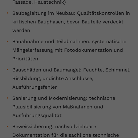
Fassade, Haustechnik)
registriert eine eindeutige ID, um
Zweck
Daten darüber zu speichern, welche
Baubegleitung im Neubau: Qualitätskontrollen in
Videos von YouTube der Nutzer
kritischen Bauphasen, bevor Bauteile verdeckt
gesehen hat.
werden
Bauabnahme und Teilabnahmen: systematische
Name
yt-remote-connected-devices
Mängelerfassung mit Fotodokumentation und
Anbieter
Youtube.com
Prioritäten
Bauschäden und Baumängel: Feuchte, Schimmel,
Laufzeit
Session
Rissbildung, undichte Anschlüsse,
YouTube setzt diesen Cookie, um die
Ausführungsfehler
Videopräferenzen des Nutzers zu
Zweck
Sanierung und Modernisierung: technische
speichern, der eingebettete YouTube-
Videos verwendet.
Plausibilisierung von Maßnahmen und
Ausführungsqualität
Beweissicherung: nachvollziehbare
Dokumentation für die sachliche technische