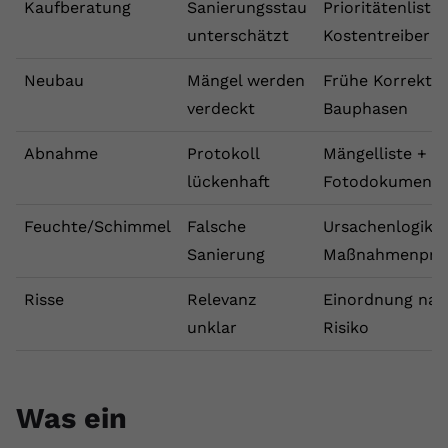
Kaufberatung
Sanierungsstau
Prioritätenliste
unterschätzt
Kostentreiber
Neubau
Mängel werden
Frühe Korrektur
verdeckt
Bauphasen
Abnahme
Protokoll
Mängelliste +
lückenhaft
Fotodokumenta
Feuchte/Schimmel
Falsche
Ursachenlogik +
Sanierung
Maßnahmenprio
Risse
Relevanz
Einordnung nac
unklar
Risiko
Was ein