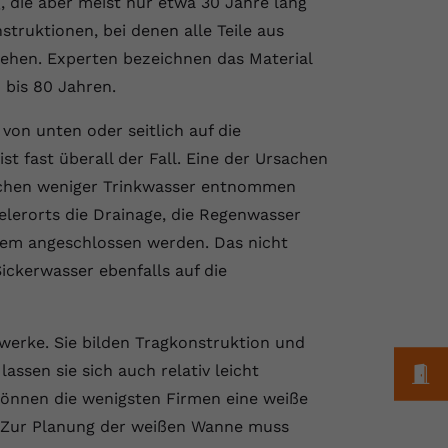
 die aber meist nur etwa 30 Jahre lang
ruktionen, bei denen alle Teile aus
hen. Experten bezeichnen das Material
 bis 80 Jahren.
on unten oder seitlich auf die
st fast überall der Fall. Eine der Ursachen
ischen weniger Trinkwasser entnommen
elerorts die Drainage, die Regenwasser
tem angeschlossen werden. Das nicht
ickerwasser ebenfalls auf die
erke. Sie bilden Tragkonstruktion und
M
lassen sie sich auch relativ leicht
können die wenigsten Firmen eine weiße
. Zur Planung der weißen Wanne muss