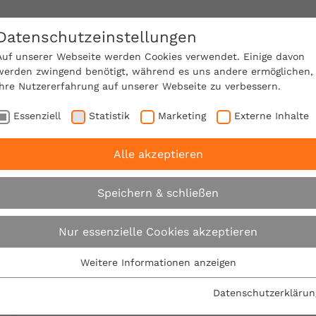
Datenschutzeinstellungen
SACHVERSTÄNDIGE FINDEN!
Auf unserer Webseite werden Cookies verwendet. Einige davon
werden zwingend benötigt, während es uns andere ermöglichen,
Ihre Nutzererfahrung auf unserer Webseite zu verbessern.
e Mitgliedschaft
Über den VPB
Karriere
Essenziell
Statistik
Marketing
Externe Inhalte
Alle akzeptieren
iße Wanne: Weiße Wanne ist immer erste Wahl
Speichern & schließen
Weiße Wanne: Weiße
Nur essenzielle Cookies akzeptieren
immer erste Wahl
Weitere Informationen anzeigen
Essenziell
Essenzielle Cookies werden für grundlegende Funktionen der
Datenschutzerklärun
01.01.2022
Webseite benötigt. Dadurch ist gewährleistet, dass die