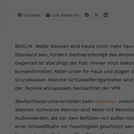
Webseite einwandfrei funktioniert.
Name
Cookie-Informationen anzeigen
cookie_optin
Drucken
Link kopieren
Anbieter
VPB.de
Statistik
Diese Technologien ermöglichen es uns, die Nutzung der
Laufzeit
1 Jahr
Website zu analysieren, um die Leistung zu messen und zu
BERLIN. Weiße Wannen sind heute nicht mehr teurer
verbessern.
Dieses Cookie wird verwendet, um Ihre
Standard sein, fordern Sachverständige des Verban
Zweck
Cookie-Einstellungen für diese Website zu
Name
Cookie-Informationen anzeigen
_ga
Gegenteil ist allerdings der Fall: Immer noch bek
speichern.
konventionellen
Keller
unter ihr Haus und plagen 
Anbieter
Google Analytics 4
Marketing
Grundwasser. Manche Schlüsselfertiganbieter sind 
Name
SgCookieOptin.lastPreferences
Marketing-Cookies ermöglichen es uns, Ihnen relevante
der
Technik
anzupassen, beobachtet der VPB.
Laufzeit
2 Jahre
Werbung anzuzeigen und den Erfolg unserer Werbekampagnen
Anbieter
VPB.de
zu messen.
Wird von Google Analytics 4 verwendet, um
Baufachleute
unterscheiden beim
Kellerbau
zwisch
Nutzer wiederzuerkennen und statistische
Wannen. Schwarze Wannen sind
Keller
mit Betonbo
Laufzeit
1 Jahr
Zweck
Name
Cookie-Informationen anzeigen
_gcl au
Informationen zur Nutzung der Website zu
Außenwänden, die vor dem Befüllen von außen mi
erfassen.
Dieser Wert speichert Ihre Consent-
Anbieter
Google Ads
einer Schweißbahn vor Feuchtigkeit geschützt wer
Externe Inhalte
Einstellungen. Unter anderem eine zufällig