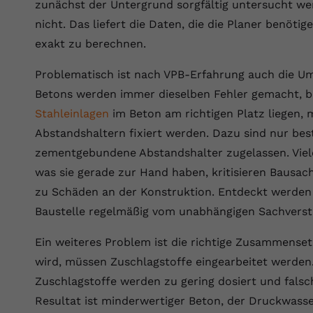
YouTube setzt dieses Cookie über
zunächst der Untergrund sorgfältig untersucht w
Zweck
eingebettete YouTube-Videos und registriert
nicht. Das liefert die Daten, die die Planer benöt
anonyme statistische Daten.
exakt zu berechnen.
Problematisch ist nach VPB-Erfahrung auch die U
Name
yt-remote-device-id
Betons werden immer dieselben Fehler gemacht, 
Anbieter
Youtube.com
Stahleinlagen
im Beton am richtigen Platz liegen, 
Abstandshaltern fixiert werden. Dazu sind nur bes
Laufzeit
Session
zementgebundene Abstandshalter zugelassen. Viele
YouTube setzt diesen Cookie, um die
was sie gerade zur Hand haben, kritisieren Bausach
Videopräferenzen des Benutzers zu
zu Schäden an der Konstruktion. Entdeckt werden 
Zweck
speichern, der eingebettete YouTube-Videos
Baustelle regelmäßig vom unabhängigen Sachverstä
verwendet.
Ein weiteres Problem ist die richtige Zusammense
Name
yt.innertube::requests
wird, müssen Zuschlagstoffe eingearbeitet werden.
Zuschlagstoffe werden zu gering dosiert und fals
Anbieter
youtube.com
Resultat ist minderwertiger Beton, der Druckwasse