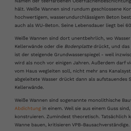
Namen der teerfarbenen Oberflächenbeschichtung,
Wir verwenden auf unserer Website externe Inhalte, um Ihnen
generierte ID, für die historische
Laufzeit
90 Tage
Zweck
zusätzliche Informationen anzubieten.
Speicherung Ihrer vorgenommen
hält. Weiße Wannen sind rundum geschlossene Konst
Einstellungen, falls der Webseiten-Betreiber
Wird von Google Ads für das Conversion-
hochwertigem, wasserundurchlässigem Beton beste
Name
Cookie-Informationen anzeigen
vuid
dies eingestellt hat.
Zweck
Tracking verwendet, um Werbeklicks der
auch als WU-Beton. Seine Lebensdauer liegt bei 60
Nutzung auf unserer Website zuzuordnen.
Anbieter
vimeo.com
Weiße Wannen sind dort unentbehrlich, wo Wasser v
Name
fe_typo_user
Laufzeit
2 Jahre
Kellerwände oder die
Bodenplatte
drückt, und das i
Anbieter
VPB.de
ist der steigende Grundwasserspiegel - weil inzw
Vimeo installiert dieses Cookie, um
wird als noch vor einigen Jahren. Außerdem darf vi
Tracking-Informationen zu sammeln, indem
Laufzeit
Session
Zweck
es eine eindeutige ID zum Einbetten von
vom Haus wegleiten soll, nicht mehr ans Kanalsys
Videos auf der Website setzt.
Dieses Cookie wird verwendet, um die
abgeleitete Wasser drückt dann als aufstauendes S
Zweck
Speicherung von Benutzereinstellungen zu
Kellerwände.
ermöglichen.
Name
CONSENT
Weiße Wannen sind sogenannte monolithische Bauw
Anbieter
youtube.com
Abdichtung
in einem. Weil sie aus einem Guss sind, 
konstruieren. Zumindest theoretisch. Tatsächlich 
Laufzeit
2 Jahre
Wanne bauen, kritisieren VPB-Bausachverständige