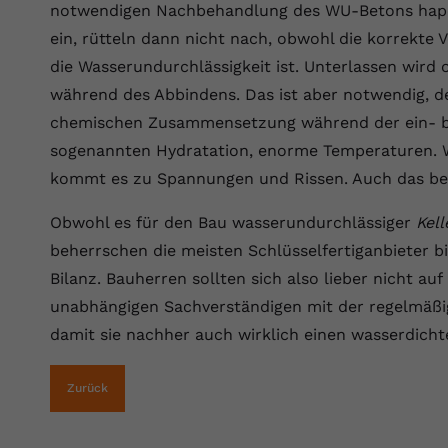
notwendigen Nachbehandlung des WU-Betons haper
Laufzeit
Session
ein, rütteln dann nicht nach, obwohl die korrekte 
Dieser von YouTube gesetzte Cookie
die Wasserundurchlässigkeit ist. Unterlassen wird
registriert eine eindeutige ID, um Daten
Zweck
während des Abbindens. Das ist aber notwendig, d
darüber zu speichern, welche Videos von
YouTube der Nutzer gesehen hat.
chemischen Zusammensetzung während der ein- bi
sogenannten Hydratation, enorme Temperaturen. Wi
kommt es zu Spannungen und Rissen. Auch das be
Name
yt.innertube::nextId
Obwohl es für den Bau wasserundurchlässiger
Kell
Anbieter
Youtube.com
beherrschen die meisten Schlüsselfertiganbieter b
Laufzeit
Session
Bilanz. Bauherren sollten sich also lieber nicht au
unabhängigen Sachverständigen mit der regelmäßig
Dieser von YouTube gesetzte Cookie
damit sie nachher auch wirklich einen wasserdich
registriert eine eindeutige ID, um Daten
Zweck
darüber zu speichern, welche Videos von
YouTube der Nutzer gesehen hat.
Zurück
Name
yt-remote-connected-devices