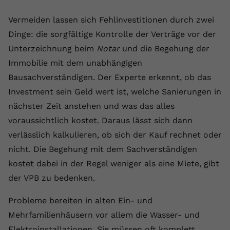
Anbieter
youtube.com
Vermeiden lassen sich Fehlinvestitionen durch zwei
Dinge: die sorgfältige Kontrolle der Verträge vor der
Laufzeit
2 Jahre
Unterzeichnung beim
Notar
und die Begehung der
YouTube setzt dieses Cookie über
Immobilie mit dem unabhängigen
Zweck
eingebettete YouTube-Videos und
Bausachverständigen. Der Experte erkennt, ob das
registriert anonyme statistische Daten.
Investment sein Geld wert ist, welche Sanierungen in
nächster Zeit anstehen und was das alles
Name
yt-remote-device-id
voraussichtlich kostet. Daraus lässt sich dann
verlässlich kalkulieren, ob sich der Kauf rechnet oder
Anbieter
Youtube.com
nicht. Die Begehung mit dem Sachverständigen
Laufzeit
Session
kostet dabei in der Regel weniger als eine Miete, gibt
der VPB zu bedenken.
YouTube setzt diesen Cookie, um die
Videopräferenzen des Benutzers zu
Zweck
Probleme bereiten in alten Ein- und
speichern, der eingebettete YouTube-
Videos verwendet.
Mehrfamilienhäusern vor allem die Wasser- und
Elektroinstallationen. Sie müssen oft komplett