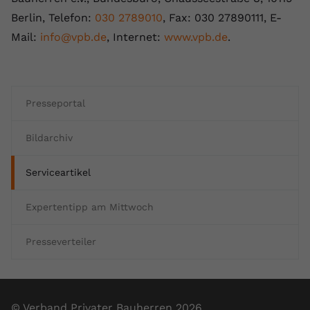
Berlin, Telefon:
030 2789010
, Fax: 030 27890111, E-
Mail:
info@vpb.de
, Internet:
www.vpb.de
.
Presseportal
Bildarchiv
Serviceartikel
Expertentipp am Mittwoch
Presseverteiler
© Verband Privater Bauherren 2026