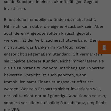
Laufzeit
1 Jahr
solide Substanz in einer zukunftsfähigen Gegend
Name
Cookie-Informationen anzeigen
_gcl au
Zweck
wiederzuerkennen und statistische
investieren.
Informationen zur Nutzung der
Dieser Wert speichert Ihre Consent-
Anbieter
Google Ads
Externe Inhalte
Website zu erfassen.
Einstellungen. Unter anderem eine
Eine solche Immobilie zu finden ist nicht leicht.
Wir verwenden auf unserer Website externe Inhalte,
zufällig generierte ID, für die
Laufzeit
90 Tage
Hilfreich kann dabei die eigene Hausbank sein. Aber
um Ihnen zusätzliche Informationen anzubieten.
Zweck
historische Speicherung Ihrer
auch deren Angebote sollten kritisch geprüft
vorgenommen Einstellungen, falls der
Wird von Google Ads für das
Name
Cookie-Informationen anzeigen
vuid
Webseiten-Betreiber dies eingestellt
Conversion-Tracking verwendet, um
werden, rät der Verbraucherschutzverband. Denn
Zweck
hat.
Werbeklicks der Nutzung auf unserer
M
nicht alles, was Banken im Portfolio haben,
Anbieter
vimeo.com
Website zuzuordnen.
entspricht zeitgemäßem Standard. Oft vermarkten
Laufzeit
2 Jahre
Name
fe_typo_user
sie Objekte anderer Kunden. Nicht immer lassen sie
die Bausubstanz zuvor vom unabhängigen Experten
Vimeo installiert dieses Cookie, um
Anbieter
VPB.de
Tracking-Informationen zu sammeln,
bewerten. Vorsicht ist auch geboten, wenn
Zweck
indem es eine eindeutige ID zum
Immobilien samt Finanzierungspaket offeriert
Laufzeit
Session
Einbetten von Videos auf der Website
werden. Wer sein Erspartes sicher investieren will,
setzt.
Dieses Cookie wird verwendet, um die
der sollte nicht nur auf günstige Konditionen setzen,
Zweck
Speicherung von
sondern vor allem auf solide Bausubstanz, empfiehlt
Benutzereinstellungen zu ermöglichen.
Name
CONSENT
der VPB.