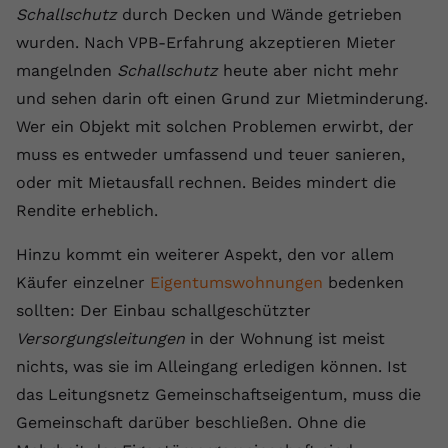
Schallschutz
durch Decken und Wände getrieben
registriert eine eindeutige ID, um
Zweck
Daten darüber zu speichern, welche
wurden. Nach VPB-Erfahrung akzeptieren Mieter
Videos von YouTube der Nutzer
mangelnden
Schallschutz
heute aber nicht mehr
gesehen hat.
und sehen darin oft einen Grund zur Mietminderung.
Wer ein Objekt mit solchen Problemen erwirbt, der
Name
yt-remote-connected-devices
muss es entweder umfassend und teuer sanieren,
oder mit Mietausfall rechnen. Beides mindert die
Anbieter
Youtube.com
Rendite erheblich.
Laufzeit
Session
Hinzu kommt ein weiterer Aspekt, den vor allem
YouTube setzt diesen Cookie, um die
Käufer einzelner
Eigentumswohnungen
bedenken
Videopräferenzen des Nutzers zu
Zweck
sollten: Der Einbau schallgeschützter
speichern, der eingebettete YouTube-
Versorgungsleitungen
in der Wohnung ist meist
Videos verwendet.
nichts, was sie im Alleingang erledigen können. Ist
das Leitungsnetz Gemeinschaftseigentum, muss die
Gemeinschaft darüber beschließen. Ohne die