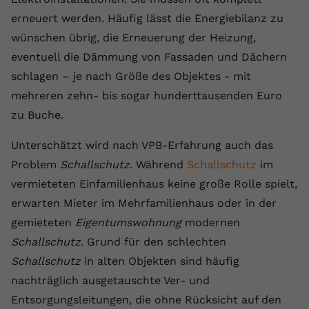
erneuert werden. Häufig lässt die Energiebilanz zu
Name
yt.innertube::requests
wünschen übrig, die Erneuerung der Heizung,
Anbieter
youtube.com
eventuell die Dämmung von Fassaden und Dächern
schlagen – je nach Größe des Objektes - mit
Laufzeit
Session
mehreren zehn- bis sogar hunderttausenden Euro
Dieser von YouTube gesetzte Cookie
zu Buche.
registriert eine eindeutige ID, um
Zweck
Daten darüber zu speichern, welche
Unterschätzt wird nach VPB-Erfahrung auch das
Videos von YouTube der Nutzer
Problem
Schallschutz
. Während
Schallschutz
im
gesehen hat.
vermieteten Einfamilienhaus keine große Rolle spielt,
erwarten Mieter im Mehrfamilienhaus oder in der
Name
yt.innertube::nextId
gemieteten
Eigentumswohnung
modernen
Schallschutz
. Grund für den schlechten
Anbieter
Youtube.com
Schallschutz
in alten Objekten sind häufig
Laufzeit
Session
nachträglich ausgetauschte Ver- und
Entsorgungsleitungen, die ohne Rücksicht auf den
Dieser von YouTube gesetzte Cookie