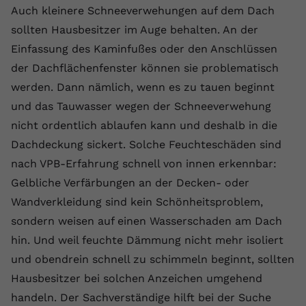
Auch kleinere Schneeverwehungen auf dem Dach
Name
yt.innertube::requests
sollten Hausbesitzer im Auge behalten. An der
Einfassung des Kaminfußes oder den Anschlüssen
Anbieter
youtube.com
der Dachflächenfenster können sie problematisch
Laufzeit
Session
werden. Dann nämlich, wenn es zu tauen beginnt
und das Tauwasser wegen der Schneeverwehung
Dieser von YouTube gesetzte Cookie
registriert eine eindeutige ID, um
nicht ordentlich ablaufen kann und deshalb in die
Zweck
Daten darüber zu speichern, welche
Dachdeckung sickert. Solche Feuchteschäden sind
Videos von YouTube der Nutzer
nach VPB-Erfahrung schnell von innen erkennbar:
gesehen hat.
Gelbliche Verfärbungen an der Decken- oder
Wandverkleidung sind kein Schönheitsproblem,
Name
yt.innertube::nextId
sondern weisen auf einen Wasserschaden am Dach
hin. Und weil feuchte Dämmung nicht mehr isoliert
Anbieter
Youtube.com
und obendrein schnell zu schimmeln beginnt, sollten
Laufzeit
Session
Hausbesitzer bei solchen Anzeichen umgehend
handeln. Der Sachverständige hilft bei der Suche
Dieser von YouTube gesetzte Cookie