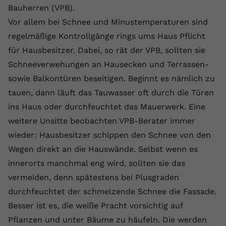
Laufzeit
1 Jahr
Name
Cookie-Informationen anzeigen
_gcl au
Bauherren (VPB).
Zweck
wiederzuerkennen und statistische
Informationen zur Nutzung der
Vor allem bei Schnee und Minustemperaturen sind
Dieser Wert speichert Ihre Consent-
Anbieter
Google Ads
Externe Inhalte
Website zu erfassen.
Einstellungen. Unter anderem eine
regelmäßige Kontrollgänge rings ums Haus Pflicht
Wir verwenden auf unserer Website externe Inhalte,
zufällig generierte ID, für die
Laufzeit
90 Tage
für Hausbesitzer. Dabei, so rät der VPB, sollten sie
um Ihnen zusätzliche Informationen anzubieten.
Zweck
historische Speicherung Ihrer
Schneeverwehungen an Hausecken und Terrassen-
vorgenommen Einstellungen, falls der
Wird von Google Ads für das
Name
Cookie-Informationen anzeigen
vuid
sowie Balkontüren beseitigen. Beginnt es nämlich zu
Webseiten-Betreiber dies eingestellt
Conversion-Tracking verwendet, um
Zweck
hat.
Werbeklicks der Nutzung auf unserer
tauen, dann läuft das Tauwasser oft durch die Türen
Anbieter
vimeo.com
Website zuzuordnen.
ins Haus oder durchfeuchtet das Mauerwerk. Eine
Laufzeit
2 Jahre
weitere Unsitte beobachten VPB-Berater immer
Name
fe_typo_user
wieder: Hausbesitzer schippen den Schnee von den
Vimeo installiert dieses Cookie, um
Anbieter
VPB.de
Wegen direkt an die Hauswände. Selbst wenn es
Tracking-Informationen zu sammeln,
innerorts manchmal eng wird, sollten sie das
Zweck
indem es eine eindeutige ID zum
Laufzeit
Session
Einbetten von Videos auf der Website
vermeiden, denn spätestens bei Plusgraden
setzt.
Dieses Cookie wird verwendet, um die
durchfeuchtet der schmelzende Schnee die Fassade.
Zweck
Speicherung von
Besser ist es, die weiße Pracht vorsichtig auf
Benutzereinstellungen zu ermöglichen.
Name
CONSENT
Pflanzen und unter Bäume zu häufeln. Die werden