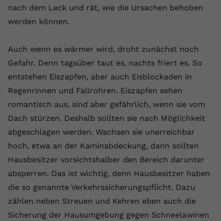
nach dem Leck und rät, wie die Ursachen behoben
registriert eine eindeutige ID, um
Zweck
Daten darüber zu speichern, welche
werden können.
Videos von YouTube der Nutzer
gesehen hat.
Auch wenn es wärmer wird, droht zunächst noch
Gefahr. Denn tagsüber taut es, nachts friert es. So
Name
yt-remote-connected-devices
entstehen Eiszapfen, aber auch Eisblockaden in
Regenrinnen und Fallrohren. Eiszapfen sehen
Anbieter
Youtube.com
romantisch aus, sind aber gefährlich, wenn sie vom
Laufzeit
Session
Dach stürzen. Deshalb sollten sie nach Möglichkeit
abgeschlagen werden. Wachsen sie unerreichbar
YouTube setzt diesen Cookie, um die
hoch, etwa an der Kaminabdeckung, dann sollten
Videopräferenzen des Nutzers zu
Zweck
speichern, der eingebettete YouTube-
Hausbesitzer vorsichtshalber den Bereich darunter
Videos verwendet.
absperren. Das ist wichtig, denn Hausbesitzer haben
die so genannte Verkehrssicherungspflicht. Dazu
zählen neben Streuen und Kehren eben auch die
Sicherung der Hausumgebung gegen Schneelawinen