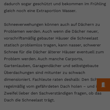
dadurch sogar geschützt und bekommen im Frühling
Anbieter
youtube.com
gleich noch eine Extraportion Wasser.
Laufzeit
2 Jahre
Schneeverwehungen können auch auf Dächern zu
YouTube setzt dieses Cookie über
Problemen werden. Auch wenn die Dächer neuer,
Zweck
eingebettete YouTube-Videos und
vorschriftsmäßig gebauter Häuser die Schneelast
registriert anonyme statistische Daten.
statisch problemlos tragen, kann nasser, schwerer
Schnee für die Dächer älterer Häuser eventuell zum
Name
yt-remote-device-id
Problem werden. Auch manche Carports,
Anbieter
Youtube.com
Gartenlauben, Garagendächer und selbstgebaute
Überdachungen sind mitunter zu schwach
Laufzeit
Session
dimensioniert. Fachleute raten deshalb: Den Schnee
M
YouTube setzt diesen Cookie, um die
regelmäßig vom gefährdeten Dach holen – und im
Videopräferenzen des Benutzers zu
Zweifel lieber den Sachverständigen fragen, ob das
Zweck
speichern, der eingebettete YouTube-
Dach die Schneelast trägt.
Videos verwendet.