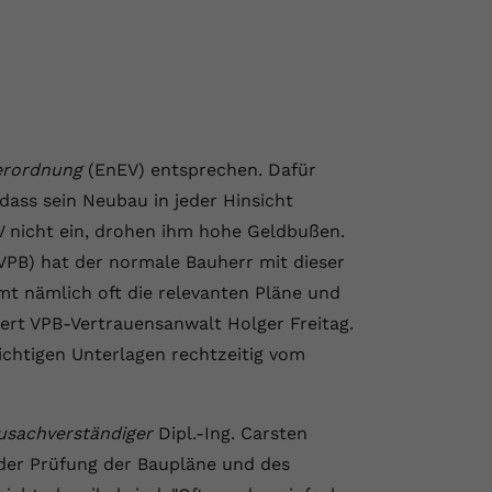
erordnung
(EnEV) entsprechen. Dafür
ass sein Neubau in jeder Hinsicht
V nicht ein, drohen ihm hohe Geldbußen.
VPB) hat der normale Bauherr mit dieser
 nämlich oft die relevanten Pläne und
tert VPB-Vertrauensanwalt Holger Freitag.
ichtigen Unterlagen rechtzeitig vom
usachverständiger
Dipl.-Ing. Carsten
 der Prüfung der Baupläne und des