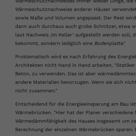
Wärmeschutznachweises immer wieder Dinge, die ni
Wir verwenden auf unserer Website externe Inhalte, um Ihnen
generierte ID, für die historische
Laufzeit
90 Tage
Zweck
zusätzliche Informationen anzubieten.
Speicherung Ihrer vorgenommen
Wärmeschutznachweise anderer Häuser verwendet u
Einstellungen, falls der Webseiten-Betreiber
Wird von Google Ads für das Conversion-
sowie Maße und Volumen angepasst. Der Rest wird
Name
Cookie-Informationen anzeigen
vuid
dies eingestellt hat.
Zweck
Tracking verwendet, um Werbeklicks der
dann auch durchaus auch grobe Schnitzer, etwa w
Nutzung auf unserer Website zuzuordnen.
Anbieter
vimeo.com
laut Nachweis ‚im Keller‘ aufgestellt werden soll,
Name
fe_typo_user
bekommt, sondern lediglich eine
Bodenplatte
."
Laufzeit
2 Jahre
Anbieter
VPB.de
Problematisch wird es nach Erfahrung des Energi
Vimeo installiert dieses Cookie, um
Architekten nicht Hand in Hand arbeiten. "Statiker
Tracking-Informationen zu sammeln, indem
Laufzeit
Session
Zweck
es eine eindeutige ID zum Einbetten von
Beton, zu verwenden. Das ist aber wärmedämmtech
Videos auf der Website setzt.
Dieses Cookie wird verwendet, um die
andere Materialien bevorzugen. Wenn sie sich nic
Zweck
Speicherung von Benutzereinstellungen zu
nicht zusammen."
ermöglichen.
Name
CONSENT
Entscheidend für die Energieeinsparung am Bau is
Anbieter
youtube.com
Wärmebrücken. "Hier hat der Planer verschiedene 
Wärmedämmfähigkeit des Hauses insgesamt um ze
Laufzeit
2 Jahre
Berechnung der einzelnen Wärmebrücken sparen. Di