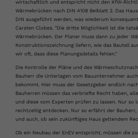
YouTube setzt dieses Cookie über
wirtschaftlich und entspricht nicht den KfW-Richtl
Zweck
eingebettete YouTube-Videos und registriert
Wärmebrücken nach DIN 4108 Beiblatt 2. Das Hau
anonyme statistische Daten.
DIN ausgeführt werden, was wiederum konsequen
Carsten Clobes. "Die dritte Möglichkeit ist die ta
Name
yt-remote-device-id
Wärmebrücken. Der Planer muss dann zu jeder
Wä
Konstruktionszeichnung liefern, wie das Bauteil au
Anbieter
Youtube.com
wir oft, dass diese Planungsdetails fehlen."
Laufzeit
Session
Die Kontrolle der Pläne und des Wärmeschutznach
YouTube setzt diesen Cookie, um die
Bauherr die Unterlagen vom Bauunternehmer auch 
Videopräferenzen des Benutzers zu
bekommt. Hier muss der Gesetzgeber endlich nachb
Zweck
speichern, der eingebettete YouTube-Videos
Bauherren müssen das verbriefte Recht haben, all
verwendet.
und diese vom Experten prüfen zu lassen. Nur so 
rechtzeitig entdecken. Nur so erfährt der Bauherr,
Name
yt.innertube::requests
und auch, ob sein zukünftiges Haus geltendem Rec
Anbieter
youtube.com
Ob ein Neubau der EnEV entspricht, müssen die zu