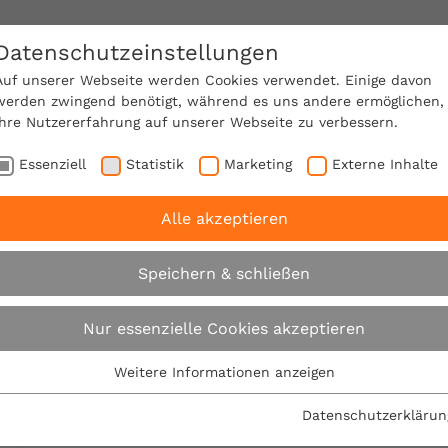
Datenschutzeinstellungen
SACHVERSTÄNDIGE FINDEN!
Auf unserer Webseite werden Cookies verwendet. Einige davon
werden zwingend benötigt, während es uns andere ermöglichen,
Ihre Nutzererfahrung auf unserer Webseite zu verbessern.
e Mitgliedschaft
Über den VPB
Ratgeber
Essenziell
Statistik
Marketing
Externe Inhalte
Alle akzeptieren
 kritisiert: Bauherren haben kein Recht auf die eigenen P
Speichern & schließen
VPB kritisiert: Bau
Nur essenzielle Cookies akzeptieren
Recht auf die eigen
Weitere Informationen anzeigen
Essenziell
Essenzielle Cookies werden für grundlegende Funktionen der
Datenschutzerklärun
27.08.2014
Webseite benötigt. Dadurch ist gewährleistet, dass die