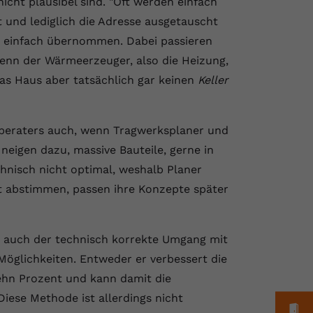
cht plausibel sind. "Oft werden einfach
nd lediglich die Adresse ausgetauscht
 einfach übernommen. Dabei passieren
enn der Wärmeerzeuger, also die Heizung,
 das Haus aber tatsächlich gar keinen
Keller
eberaters auch, wenn Tragwerksplaner und
 neigen dazu, massive Bauteile, gerne in
nisch nicht optimal, weshalb Planer
ht abstimmen, passen ihre Konzepte später
t auch der technisch korrekte Umgang mit
Möglichkeiten. Entweder er verbessert die
hn Prozent und kann damit die
ese Methode ist allerdings nicht
M