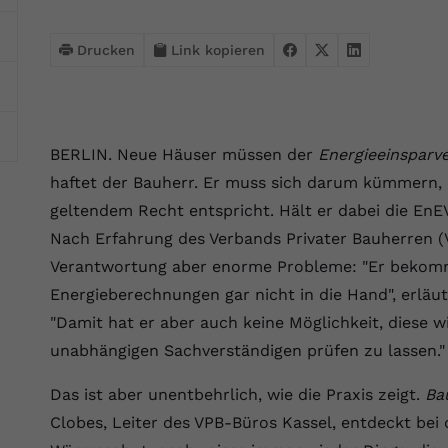
Webseite einwandfrei funktioniert.
Name
Cookie-Informationen anzeigen
cookie_optin
Drucken
Link kopieren
Anbieter
VPB.de
Statistik
Diese Technologien ermöglichen es uns, die Nutzung der
Laufzeit
1 Jahr
Website zu analysieren, um die Leistung zu messen und zu
BERLIN. Neue Häuser müssen der
Energieeinsparv
verbessern.
Dieses Cookie wird verwendet, um Ihre
haftet der Bauherr. Er muss sich darum kümmern, d
Zweck
Cookie-Einstellungen für diese Website zu
Name
Cookie-Informationen anzeigen
_ga
geltendem Recht entspricht. Hält er dabei die EnE
speichern.
Nach Erfahrung des Verbands Privater Bauherren (
Anbieter
Google Analytics 4
Marketing
Verantwortung aber enorme Probleme: "Er bekommt
Name
SgCookieOptin.lastPreferences
Marketing-Cookies ermöglichen es uns, Ihnen relevante
Energieberechnungen gar nicht in die Hand", erläu
Laufzeit
2 Jahre
Werbung anzuzeigen und den Erfolg unserer Werbekampagnen
"Damit hat er aber auch keine Möglichkeit, diese w
Anbieter
VPB.de
zu messen.
Wird von Google Analytics 4 verwendet, um
unabhängigen Sachverständigen prüfen zu lassen."
Nutzer wiederzuerkennen und statistische
Laufzeit
1 Jahr
Zweck
Name
Cookie-Informationen anzeigen
_gcl au
Informationen zur Nutzung der Website zu
Das ist aber unentbehrlich, wie die Praxis zeigt.
Ba
erfassen.
Dieser Wert speichert Ihre Consent-
Anbieter
Google Ads
Clobes, Leiter des VPB-Büros Kassel, entdeckt bei
Externe Inhalte
Einstellungen. Unter anderem eine zufällig