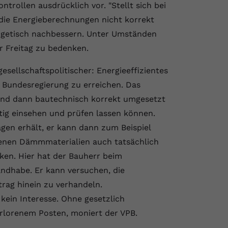
ntrollen ausdrücklich vor. "Stellt sich bei
 die Energieberechnungen nicht korrekt
ergetisch nachbessern. Unter Umständen
r Freitag zu bedenken.
ellschaftspolitischer: Energieeffizientes
r Bundesregierung zu erreichen. Das
 und dann bautechnisch korrekt umgesetzt
tig einsehen und prüfen lassen können.
gen erhält, er kann dann zum Beispiel
henen Dämmmaterialien auch tatsächlich
nken. Hier hat der Bauherr beim
andhabe. Er kann versuchen, die
rag hinein zu verhandeln.
ein Interesse. Ohne gesetzlich
erlorenem Posten, moniert der VPB.