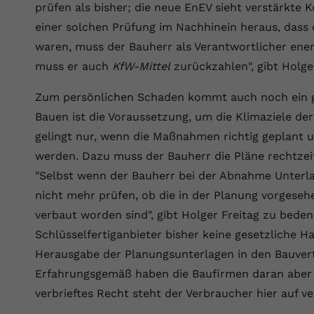
prüfen als bisher; die neue EnEV sieht verstärkte Ko
Laufzeit
Session
einer solchen Prüfung im Nachhinein heraus, dass
Dieser von YouTube gesetzte Cookie
waren, muss der Bauherr als Verantwortlicher en
registriert eine eindeutige ID, um Daten
Zweck
muss er auch
KfW-Mittel
zurückzahlen", gibt Holge
darüber zu speichern, welche Videos von
YouTube der Nutzer gesehen hat.
Zum persönlichen Schaden kommt auch noch ein ges
Bauen ist die Voraussetzung, um die Klimaziele de
Name
yt.innertube::nextId
gelingt nur, wenn die Maßnahmen richtig geplant
werden. Dazu muss der Bauherr die Pläne rechtzei
Anbieter
Youtube.com
"Selbst wenn der Bauherr bei der Abnahme Unterla
Laufzeit
Session
nicht mehr prüfen, ob die in der Planung vorgese
verbaut worden sind", gibt Holger Freitag zu bede
Dieser von YouTube gesetzte Cookie
Schlüsselfertiganbieter bisher keine gesetzliche H
registriert eine eindeutige ID, um Daten
Zweck
darüber zu speichern, welche Videos von
Herausgabe der Planungsunterlagen in den Bauvert
YouTube der Nutzer gesehen hat.
Erfahrungsgemäß haben die Baufirmen daran aber k
verbrieftes Recht steht der Verbraucher hier auf v
Name
yt-remote-connected-devices