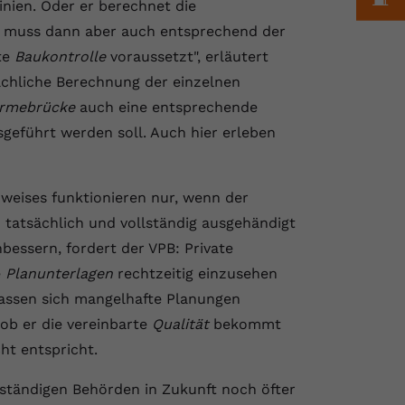
inien. Oder er berechnet die
s muss dann aber auch entsprechend der
te
Baukontrolle
voraussetzt", erläutert
tsächliche Berechnung der einzelnen
rmebrücke
auch eine entsprechende
sgeführt werden soll. Auch hier erleben
weises funktionieren nur, wenn der
tatsächlich und vollständig ausgehändigt
essern, fordert der VPB: Private
e
Planunterlagen
rechtzeitig einzusehen
lassen sich mangelhafte Planungen
 ob er die vereinbarte
Qualität
bekommt
ht entspricht.
ständigen Behörden in Zukunft noch öfter