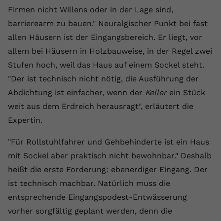
Firmen nicht Willens oder in der Lage sind,
Anbieter
youtube.com
barrierearm zu bauen." Neuralgischer Punkt bei fast
Laufzeit
2 Jahre
allen Häusern ist der Eingangsbereich. Er liegt, vor
allem bei Häusern in Holzbauweise, in der Regel zwei
YouTube setzt dieses Cookie über
Stufen hoch, weil das Haus auf einem Sockel steht.
Zweck
eingebettete YouTube-Videos und
registriert anonyme statistische Daten.
"Der ist technisch nicht nötig, die Ausführung der
Abdichtung ist einfacher, wenn der
Keller
ein Stück
weit aus dem Erdreich herausragt", erläutert die
Name
yt-remote-device-id
Expertin.
Anbieter
Youtube.com
"Für Rollstuhlfahrer und Gehbehinderte ist ein Haus
Laufzeit
Session
mit Sockel aber praktisch nicht bewohnbar." Deshalb
heißt die erste Forderung: ebenerdiger Eingang. Der
YouTube setzt diesen Cookie, um die
ist technisch machbar. Natürlich muss die
Videopräferenzen des Benutzers zu
Zweck
speichern, der eingebettete YouTube-
entsprechende Eingangspodest-Entwässerung
Videos verwendet.
vorher sorgfältig geplant werden, denn die