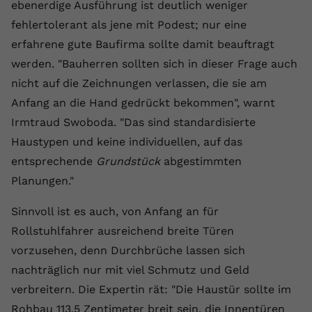
ebenerdige Ausführung ist deutlich weniger
Name
yt.innertube::requests
fehlertolerant als jene mit Podest; nur eine
erfahrene gute Baufirma sollte damit beauftragt
Anbieter
youtube.com
werden. "Bauherren sollten sich in dieser Frage auch
Laufzeit
Session
nicht auf die Zeichnungen verlassen, die sie am
Anfang an die Hand gedrückt bekommen", warnt
Dieser von YouTube gesetzte Cookie
Irmtraud Swoboda. "Das sind standardisierte
registriert eine eindeutige ID, um
Haustypen und keine individuellen, auf das
Zweck
Daten darüber zu speichern, welche
Videos von YouTube der Nutzer
entsprechende
Grundstück
abgestimmten
gesehen hat.
Planungen."
Sinnvoll ist es auch, von Anfang an für
Name
yt.innertube::nextId
Rollstuhlfahrer ausreichend breite Türen
Anbieter
Youtube.com
vorzusehen, denn Durchbrüche lassen sich
nachträglich nur mit viel Schmutz und Geld
Laufzeit
Session
verbreitern. Die Expertin rät: "Die Haustür sollte im
Dieser von YouTube gesetzte Cookie
Rohbau 113,5 Zentimeter breit sein, die Innentüren