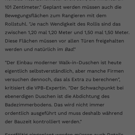
registriert eine eindeutige ID, um
101 Zentimeter." Geplant werden müssen auch die
Zweck
Daten darüber zu speichern, welche
Bewegungsflächen zum Rangieren mit dem
Videos von YouTube der Nutzer
Rollstuhl. "Je nach Wendigkeit des Rollis sind das
gesehen hat.
zwischen 1,20 mal 1,20 Meter und 1,50 mal 1,50 Meter.
Diese Flächen müssen vor allen Türen freigehalten
Name
yt-remote-connected-devices
werden und natürlich im
Bad
."
Anbieter
Youtube.com
"Der Einbau moderner Walk-in-Duschen ist heute
Laufzeit
Session
eigentlich selbstverständlich, aber manche Firmen
versuchen dennoch, das als Extra zu berechnen",
YouTube setzt diesen Cookie, um die
kritisiert die VPB-Expertin. "Der Schwachpunkt bei
Videopräferenzen des Nutzers zu
Zweck
speichern, der eingebettete YouTube-
ebenerdigen Duschen ist die Abdichtung des
Videos verwendet.
Badezimmerbodens. Das wird nicht immer
ordentlich ausgeführt und muss deshalb während
der Bauzeit kontrolliert werden."
Sorgfältig eingeplant werden müssen auch Details,