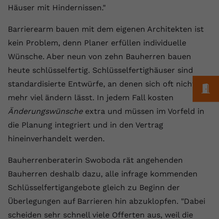
Laufzeit
1 Jahr
Name
Cookie-Informationen anzeigen
_gcl au
Häuser mit Hindernissen."
Zweck
wiederzuerkennen und statistische
Informationen zur Nutzung der
Dieser Wert speichert Ihre Consent-
Anbieter
Google Ads
Barrierearm bauen mit dem eigenen Architekten ist
Externe Inhalte
Website zu erfassen.
Einstellungen. Unter anderem eine
kein Problem, denn Planer erfüllen individuelle
Wir verwenden auf unserer Website externe Inhalte,
zufällig generierte ID, für die
Laufzeit
90 Tage
um Ihnen zusätzliche Informationen anzubieten.
Zweck
historische Speicherung Ihrer
Wünsche. Aber neun von zehn Bauherren bauen
vorgenommen Einstellungen, falls der
Wird von Google Ads für das
heute schlüsselfertig. Schlüsselfertighäuser sind
Name
Cookie-Informationen anzeigen
vuid
Webseiten-Betreiber dies eingestellt
Conversion-Tracking verwendet, um
Zweck
standardisierte Entwürfe, an denen sich oft nicht
M
hat.
Werbeklicks der Nutzung auf unserer
Anbieter
vimeo.com
mehr viel ändern lässt. In jedem Fall kosten
Website zuzuordnen.
Änderungswünsche
extra und müssen im Vorfeld in
Laufzeit
2 Jahre
Name
fe_typo_user
die Planung integriert und in den Vertrag
Vimeo installiert dieses Cookie, um
hineinverhandelt werden.
Anbieter
VPB.de
Tracking-Informationen zu sammeln,
Zweck
indem es eine eindeutige ID zum
Bauherrenberaterin Swoboda rät angehenden
Laufzeit
Session
Einbetten von Videos auf der Website
Bauherren deshalb dazu, alle infrage kommenden
setzt.
Dieses Cookie wird verwendet, um die
Schlüsselfertigangebote gleich zu Beginn der
Zweck
Speicherung von
Überlegungen auf Barrieren hin abzuklopfen. "Dabei
Benutzereinstellungen zu ermöglichen.
Name
CONSENT
scheiden sehr schnell viele Offerten aus, weil die