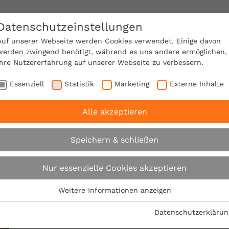
Datenschutzeinstellungen
SACHVERSTÄNDIGE FINDEN!
Auf unserer Webseite werden Cookies verwendet. Einige davon
werden zwingend benötigt, während es uns andere ermöglichen,
Ihre Nutzererfahrung auf unserer Webseite zu verbessern.
e Mitgliedschaft
Über den VPB
Ratgeber
Essenziell
Statistik
Marketing
Externe Inhalte
Alle akzeptieren
Speichern & schließen
Glossarbegriff
Nur essenzielle Cookies akzeptieren
Weitere Informationen anzeigen
Essenziell
Folgenden Begriff versuchen wir für Sie etwas genau
Essenzielle Cookies werden für grundlegende Funktionen der
Datenschutzerklärun
Webseite benötigt. Dadurch ist gewährleistet, dass die
Arbeit und den damit verbundenen eigenen Anspru