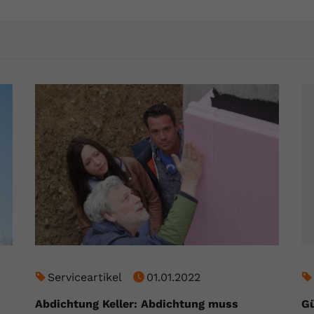
YouTube setzt dieses Cookie über
Zweck
eingebettete YouTube-Videos und registriert
anonyme statistische Daten.
Name
yt-remote-device-id
Anbieter
Youtube.com
Laufzeit
Session
YouTube setzt diesen Cookie, um die
Videopräferenzen des Benutzers zu
Zweck
speichern, der eingebettete YouTube-Videos
verwendet.
Name
yt.innertube::requests
Serviceartikel
01.01.2022
Anbieter
youtube.com
Abdichtung Keller: Abdichtung muss
Gü