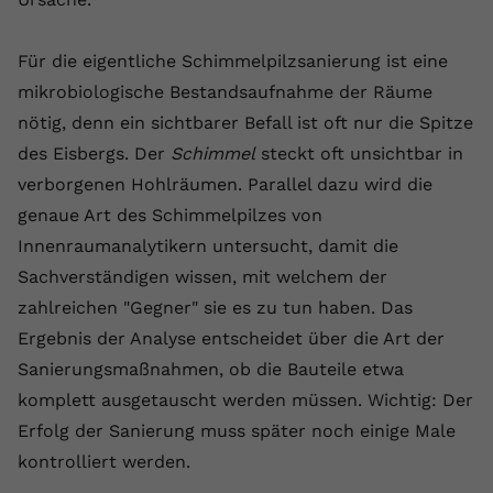
registriert eine eindeutige ID, um
Zweck
Daten darüber zu speichern, welche
Für die eigentliche Schimmelpilzsanierung ist eine
Videos von YouTube der Nutzer
gesehen hat.
mikrobiologische Bestandsaufnahme der Räume
nötig, denn ein sichtbarer Befall ist oft nur die Spitze
des Eisbergs. Der
Schimmel
steckt oft unsichtbar in
Name
yt-remote-connected-devices
verborgenen Hohlräumen. Parallel dazu wird die
Anbieter
Youtube.com
genaue Art des Schimmelpilzes von
Innenraumanalytikern untersucht, damit die
Laufzeit
Session
Sachverständigen wissen, mit welchem der
YouTube setzt diesen Cookie, um die
zahlreichen "Gegner" sie es zu tun haben. Das
Videopräferenzen des Nutzers zu
Ergebnis der Analyse entscheidet über die Art der
Zweck
speichern, der eingebettete YouTube-
Sanierungsmaßnahmen, ob die Bauteile etwa
Videos verwendet.
komplett ausgetauscht werden müssen. Wichtig: Der
Erfolg der Sanierung muss später noch einige Male
kontrolliert werden.