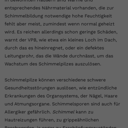
Anbieter
youtube.com
entsprechendes Nährmaterial vorhanden, die zur
Schimmelbildung notwendige hohe Feuchtigkeit
Laufzeit
2 Jahre
fehlt aber meist, zumindest wenn normal geheizt
wird. Es reichen allerdings schon geringe Schäden,
YouTube setzt dieses Cookie über
Zweck
eingebettete YouTube-Videos und
warnt der VPB, wie etwa ein kleines Loch im Dach,
registriert anonyme statistische Daten.
durch das es hineinregnet, oder ein defektes
Leitungsrohr, das die Wände durchnässt, um das
Name
yt-remote-device-id
Wachstum des Schimmelpilzes auszulösen.
Anbieter
Youtube.com
Schimmelpilze können verschiedene schwere
Laufzeit
Session
Gesundheitsstörungen auslösen, wie entzündliche
Erkrankungen des Organsystems, der Nägel, Haare
YouTube setzt diesen Cookie, um die
und Atmungsorgane. Schimmelsporen sind auch für
Videopräferenzen des Benutzers zu
Zweck
Allergiker gefährlich.
Schimmel
kann zu
speichern, der eingebettete YouTube-
Videos verwendet.
Hautreizungen führen, zu grippeähnlichen
Beschwerden, ja sogar zu Erschöpfungszuständen,