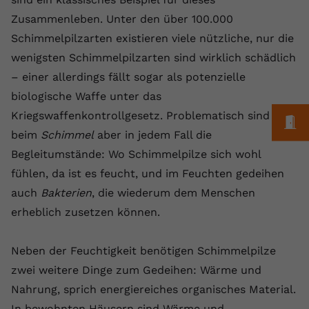
Laufzeit
1 Jahr
Name
Cookie-Informationen anzeigen
_gcl au
Zweck
wiederzuerkennen und statistische
Zusammenleben. Unter den über 100.000
Informationen zur Nutzung der
Dieser Wert speichert Ihre Consent-
Anbieter
Google Ads
Schimmelpilzarten existieren viele nützliche, nur die
Externe Inhalte
Website zu erfassen.
Einstellungen. Unter anderem eine
wenigsten Schimmelpilzarten sind wirklich schädlich
Wir verwenden auf unserer Website externe Inhalte,
zufällig generierte ID, für die
Laufzeit
90 Tage
um Ihnen zusätzliche Informationen anzubieten.
– einer allerdings fällt sogar als potenzielle
Zweck
historische Speicherung Ihrer
vorgenommen Einstellungen, falls der
Wird von Google Ads für das
biologische Waffe unter das
Name
Cookie-Informationen anzeigen
vuid
Webseiten-Betreiber dies eingestellt
Conversion-Tracking verwendet, um
Kriegswaffenkontrollgesetz. Problematisch sind
Zweck
M
hat.
Werbeklicks der Nutzung auf unserer
Anbieter
vimeo.com
beim
Schimmel
aber in jedem Fall die
Website zuzuordnen.
Begleitumstände: Wo Schimmelpilze sich wohl
Laufzeit
2 Jahre
Name
fe_typo_user
fühlen, da ist es feucht, und im Feuchten gedeihen
auch
Bakterien
, die wiederum dem Menschen
Vimeo installiert dieses Cookie, um
Anbieter
VPB.de
Tracking-Informationen zu sammeln,
erheblich zusetzen können.
Zweck
indem es eine eindeutige ID zum
Laufzeit
Session
Einbetten von Videos auf der Website
Neben der Feuchtigkeit benötigen Schimmelpilze
setzt.
Dieses Cookie wird verwendet, um die
zwei weitere Dinge zum Gedeihen: Wärme und
Zweck
Speicherung von
Benutzereinstellungen zu ermöglichen.
Nahrung, sprich energiereiches organisches Material.
Name
CONSENT
In bewohnten Häusern sind Wärme und