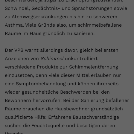
Schwindel, Gedächtnis- und Sprachstörungen sowie
Name
yt.innertube::requests
zu Atemwegserkrankungen bis hin zu schwerem
Anbieter
youtube.com
Asthma. Viele Gründe also, um schimmelbefallene
Räume im Haus gründlich zu sanieren.
Laufzeit
Session
Dieser von YouTube gesetzte Cookie
Der VPB warnt allerdings davor, gleich bei ersten
registriert eine eindeutige ID, um
Anzeichen von
Schimmel
unkontrolliert
Zweck
Daten darüber zu speichern, welche
verschiedene Produkte zur Schimmelentfernung
Videos von YouTube der Nutzer
gesehen hat.
einzusetzen, denn viele dieser Mittel erlauben nur
eine Symptombehandlung und können ihrerseits
wieder gesundheitliche Beschwerden bei den
Name
yt.innertube::nextId
Bewohnern hervorrufen. Bei der Sanierung befallener
Anbieter
Youtube.com
Räume brauchen die Hausbewohner grundsätzlich
qualifizierte Hilfe: Erfahrene Bausachverständige
Laufzeit
Session
suchen die Feuchtequelle und beseitigen deren
Dieser von YouTube gesetzte Cookie
Ursache.