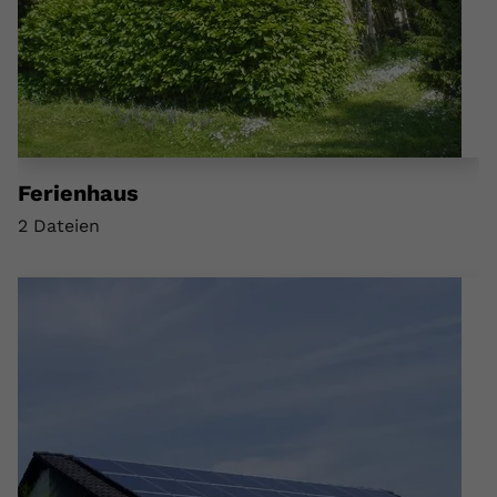
Name
yt.innertube::requests
Anbieter
youtube.com
Laufzeit
Session
Dieser von YouTube gesetzte Cookie
Ferienhaus
registriert eine eindeutige ID, um
2 Dateien
Zweck
Daten darüber zu speichern, welche
Videos von YouTube der Nutzer
gesehen hat.
Name
yt.innertube::nextId
Anbieter
Youtube.com
Laufzeit
Session
Dieser von YouTube gesetzte Cookie