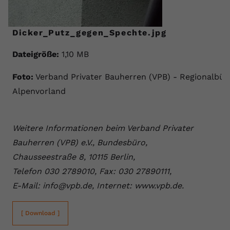
Anbieter
youtube.com
Dicker_Putz_gegen_Spechte.jpg
Laufzeit
2 Jahre
Dateigröße:
1,10 MB
YouTube setzt dieses Cookie über
Zweck
eingebettete YouTube-Videos und
Foto:
Verband Privater Bauherren (VPB) - Regionalbür
registriert anonyme statistische Daten.
Alpenvorland
Name
yt-remote-device-id
Weitere Informationen beim Verband Privater
Anbieter
Youtube.com
Bauherren (VPB) e.V., Bundesbüro,
Chausseestraße 8, 10115 Berlin,
Laufzeit
Session
Telefon 030 2789010, Fax: 030 27890111,
YouTube setzt diesen Cookie, um die
E-Mail: info@vpb.de, Internet: www.vpb.de.
Videopräferenzen des Benutzers zu
Zweck
speichern, der eingebettete YouTube-
Videos verwendet.
[ Download ]