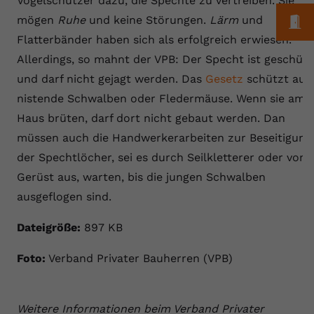
Vogelschützer dazu, die Spechte zu vertreiben. Sie
registriert eine eindeutige ID, um
M
mögen
Ruhe
und keine Störungen.
Lärm
und
Zweck
Daten darüber zu speichern, welche
Flatterbänder haben sich als erfolgreich erwiesen.
Videos von YouTube der Nutzer
gesehen hat.
Allerdings, so mahnt der VPB: Der Specht ist geschütz
und darf nicht gejagt werden. Das
Gesetz
schützt auc
nistende Schwalben oder Fledermäuse. Wenn sie am
Name
yt-remote-connected-devices
Haus brüten, darf dort nicht gebaut werden. Dan
Anbieter
Youtube.com
müssen auch die Handwerkerarbeiten zur Beseitigung
der Spechtlöcher, sei es durch Seilkletterer oder vom
Laufzeit
Session
Gerüst aus, warten, bis die jungen Schwalben
YouTube setzt diesen Cookie, um die
ausgeflogen sind.
Videopräferenzen des Nutzers zu
Zweck
speichern, der eingebettete YouTube-
Dateigröße:
897 KB
Videos verwendet.
Foto:
Verband Privater Bauherren (VPB)
Weitere Informationen beim Verband Privater