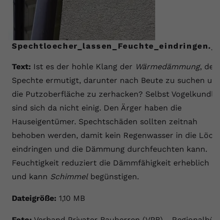
Spechtloecher_lassen_Feuchte_eindringen.j
Text:
Ist es der hohle Klang der
Wärmedämmung
, der
Spechte ermutigt, darunter nach Beute zu suchen un
die Putzoberfläche zu zerhacken? Selbst Vogelkundle
sind sich da nicht einig. Den Ärger haben die
Hauseigentümer. Spechtschäden sollten zeitnah
behoben werden, damit kein Regenwasser in die Löch
eindringen und die Dämmung durchfeuchten kann.
Feuchtigkeit reduziert die Dämmfähigkeit erheblich
und kann
Schimmel
begünstigen.
Dateigröße:
1,10 MB
Foto:
Verband Privater Bauherren (VPB) - Regionalbür