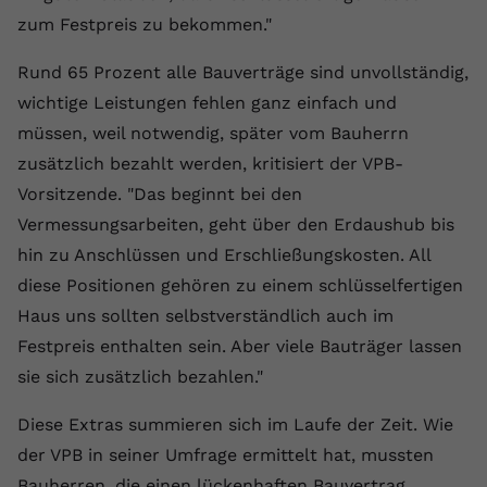
zum Festpreis zu bekommen."
Anbieter
youtube.com
Rund 65 Prozent alle Bauverträge sind unvollständig,
Laufzeit
2 Jahre
wichtige Leistungen fehlen ganz einfach und
YouTube setzt dieses Cookie über
müssen, weil notwendig, später vom Bauherrn
Zweck
eingebettete YouTube-Videos und
zusätzlich bezahlt werden, kritisiert der VPB-
registriert anonyme statistische Daten.
Vorsitzende. "Das beginnt bei den
Vermessungsarbeiten, geht über den Erdaushub bis
Name
yt-remote-device-id
hin zu Anschlüssen und Erschließungskosten. All
diese Positionen gehören zu einem schlüsselfertigen
Anbieter
Youtube.com
Haus uns sollten selbstverständlich auch im
Laufzeit
Session
Festpreis enthalten sein. Aber viele Bauträger lassen
sie sich zusätzlich bezahlen."
YouTube setzt diesen Cookie, um die
Videopräferenzen des Benutzers zu
Zweck
Diese Extras summieren sich im Laufe der Zeit. Wie
speichern, der eingebettete YouTube-
Videos verwendet.
der VPB in seiner Umfrage ermittelt hat, mussten
Bauherren, die einen lückenhaften Bauvertrag