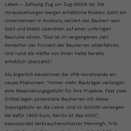
Leben – Zahlung Zug um Zug üblich ist. Die
registriert eine eindeutige ID, um
Zweck
Daten darüber zu speichern, welche
Vorauszahlungen bergen erhebliche Risiken: Geht ein
Videos von YouTube der Nutzer
Unternehmen in Konkurs, verliert der Bauherr sein
gesehen hat.
Geld und bleibt obendrein auf einer unfertigen
Bauruine sitzen. "Das ist im vergangenen Jahr
Name
yt-remote-connected-devices
immerhin vier Prozent der Bauherren widerfahren.
Und rund die Hälfte von ihnen hatte bereits
Anbieter
Youtube.com
erheblich überzahlt."
Laufzeit
Session
Als ärgerlich bezeichnet der VPB-Vorsitzende ein
YouTube setzt diesen Cookie, um die
neues Phänomen: "Immer mehr Bauträger verlangen
Videopräferenzen des Nutzers zu
Zweck
eine
Reservierungsgebühr
für ihre Projekte. Fast zwei
speichern, der eingebettete YouTube-
Drittel legen potenzielle Bauherren mit dieser
Videos verwendet.
Depotgebühr an die Leine. Und im Schnitt verlangen
sie dafür 1.800 Euro. Seriös ist das nicht",
beanstandet Verbraucherschützer Penningh. Tritt