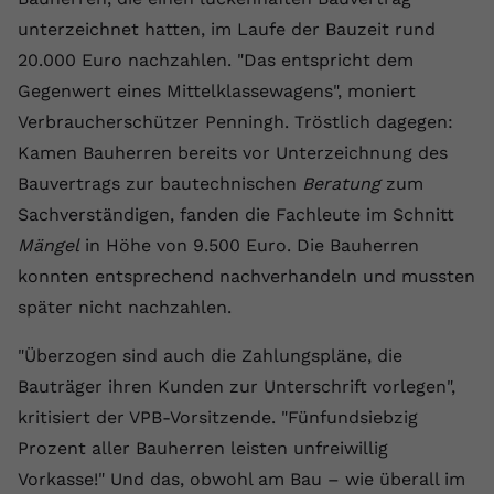
unterzeichnet hatten, im Laufe der Bauzeit rund
Name
yt.innertube::requests
20.000 Euro nachzahlen. "Das entspricht dem
Anbieter
youtube.com
Gegenwert eines Mittelklassewagens", moniert
Verbraucherschützer Penningh. Tröstlich dagegen:
Laufzeit
Session
Kamen Bauherren bereits vor Unterzeichnung des
Dieser von YouTube gesetzte Cookie
Bauvertrags zur bautechnischen
Beratung
zum
registriert eine eindeutige ID, um
Sachverständigen, fanden die Fachleute im Schnitt
Zweck
Daten darüber zu speichern, welche
Mängel
in Höhe von 9.500 Euro. Die Bauherren
Videos von YouTube der Nutzer
gesehen hat.
konnten entsprechend nachverhandeln und mussten
später nicht nachzahlen.
Name
yt.innertube::nextId
"Überzogen sind auch die Zahlungspläne, die
Bauträger ihren Kunden zur Unterschrift vorlegen",
Anbieter
Youtube.com
kritisiert der VPB-Vorsitzende. "Fünfundsiebzig
Laufzeit
Session
Prozent aller Bauherren leisten unfreiwillig
Vorkasse!" Und das, obwohl am Bau – wie überall im
Dieser von YouTube gesetzte Cookie