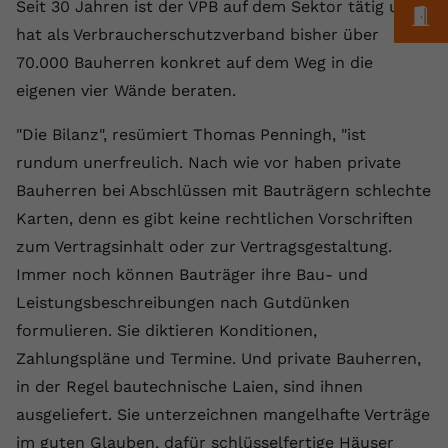
Laufzeit
1 Jahr
Seit 30 Jahren ist der VPB auf dem Sektor tätig und
Name
Cookie-Informationen anzeigen
_gcl au
M
Zweck
wiederzuerkennen und statistische
hat als Verbraucherschutzverband bisher über
Informationen zur Nutzung der
Dieser Wert speichert Ihre Consent-
Anbieter
Google Ads
Externe Inhalte
70.000 Bauherren konkret auf dem Weg in die
Website zu erfassen.
Einstellungen. Unter anderem eine
Wir verwenden auf unserer Website externe Inhalte,
eigenen vier Wände beraten.
zufällig generierte ID, für die
Laufzeit
90 Tage
um Ihnen zusätzliche Informationen anzubieten.
Zweck
historische Speicherung Ihrer
"Die Bilanz", resümiert Thomas Penningh, "ist
vorgenommen Einstellungen, falls der
Wird von Google Ads für das
Name
Cookie-Informationen anzeigen
vuid
Webseiten-Betreiber dies eingestellt
Conversion-Tracking verwendet, um
rundum unerfreulich. Nach wie vor haben private
Zweck
hat.
Werbeklicks der Nutzung auf unserer
Bauherren bei Abschlüssen mit Bauträgern schlechte
Anbieter
vimeo.com
Website zuzuordnen.
Karten, denn es gibt keine rechtlichen Vorschriften
Laufzeit
2 Jahre
Name
fe_typo_user
zum Vertragsinhalt oder zur Vertragsgestaltung.
Immer noch können Bauträger ihre Bau- und
Vimeo installiert dieses Cookie, um
Anbieter
VPB.de
Tracking-Informationen zu sammeln,
Leistungsbeschreibungen nach Gutdünken
Zweck
indem es eine eindeutige ID zum
formulieren. Sie diktieren Konditionen,
Laufzeit
Session
Einbetten von Videos auf der Website
Zahlungspläne und Termine. Und private Bauherren,
setzt.
Dieses Cookie wird verwendet, um die
in der Regel bautechnische Laien, sind ihnen
Zweck
Speicherung von
ausgeliefert. Sie unterzeichnen mangelhafte Verträge
Benutzereinstellungen zu ermöglichen.
Name
CONSENT
im guten Glauben, dafür schlüsselfertige Häuser