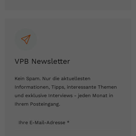
Name
yt.innertube::requests
Anbieter
youtube.com
Laufzeit
Session
Dieser von YouTube gesetzte Cookie
registriert eine eindeutige ID, um
VPB Newsletter
Zweck
Daten darüber zu speichern, welche
Videos von YouTube der Nutzer
gesehen hat.
Kein Spam. Nur die aktuellesten
Informationen, Tipps, interessante Themen
Name
yt.innertube::nextId
und exklusive Interviews - jeden Monat in
Ihrem Posteingang.
Anbieter
Youtube.com
Laufzeit
Session
Ihre E-Mail-Adresse
*
Dieser von YouTube gesetzte Cookie