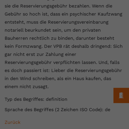
Laufzeit
1 Jahr
Name
Cookie-Informationen anzeigen
_gcl au
Zweck
wiederzuerkennen und statistische
sie die Reservierungsgebühr bezahlen. Wenn die
Informationen zur Nutzung der
Gebühr so hoch ist, dass ein psychischer Kaufzwang
Dieser Wert speichert Ihre Consent-
Anbieter
Google Ads
Externe Inhalte
Website zu erfassen.
Einstellungen. Unter anderem eine
entsteht, muss die Reservierungsvereinbarung
Wir verwenden auf unserer Website externe Inhalte,
zufällig generierte ID, für die
Laufzeit
90 Tage
notariell beurkundet sein, um den privaten
um Ihnen zusätzliche Informationen anzubieten.
Zweck
historische Speicherung Ihrer
Bauherren rechtlich zu binden, darunter besteht
vorgenommen Einstellungen, falls der
Wird von Google Ads für das
Name
Cookie-Informationen anzeigen
vuid
Webseiten-Betreiber dies eingestellt
Conversion-Tracking verwendet, um
kein Formzwang. Der VPB rät deshalb dringend: Sich
Zweck
hat.
Werbeklicks der Nutzung auf unserer
gar nicht erst zur Zahlung einer
Anbieter
vimeo.com
Website zuzuordnen.
Reservierungsgebühr verpflichten lassen. Und, falls
Laufzeit
2 Jahre
es doch passiert ist: Lieber die Reservierungsgebühr
Name
fe_typo_user
in den Wind schreiben, als ein Haus kaufen, das
Vimeo installiert dieses Cookie, um
Anbieter
VPB.de
einem nicht zusagt.
Tracking-Informationen zu sammeln,
Zweck
indem es eine eindeutige ID zum
M
Laufzeit
Session
Typ des Begriffes: definition
Einbetten von Videos auf der Website
setzt.
Dieses Cookie wird verwendet, um die
Sprache des Begriffes (2 Zeichen ISO Code): de
Zweck
Speicherung von
Benutzereinstellungen zu ermöglichen.
Zurück
Name
CONSENT