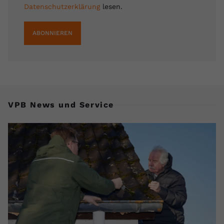
Datenschutzerklärung
lesen.
registriert eine eindeutige ID, um
Zweck
Daten darüber zu speichern, welche
Videos von YouTube der Nutzer
ABONNIEREN
gesehen hat.
Name
yt-remote-connected-devices
Anbieter
Youtube.com
VPB News und Service
Laufzeit
Session
YouTube setzt diesen Cookie, um die
Videopräferenzen des Nutzers zu
Zweck
speichern, der eingebettete YouTube-
Videos verwendet.