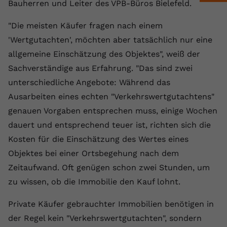
Laufzeit
1 Jahr
Bauherren und Leiter des VPB-Büros Bielefeld.
Name
Cookie-Informationen anzeigen
_gcl au
Zweck
wiederzuerkennen und statistische
Informationen zur Nutzung der
Dieser Wert speichert Ihre Consent-
"Die meisten Käufer fragen nach einem
Anbieter
Google Ads
Externe Inhalte
Website zu erfassen.
Einstellungen. Unter anderem eine
'Wertgutachten', möchten aber tatsächlich nur eine
Wir verwenden auf unserer Website externe Inhalte,
zufällig generierte ID, für die
Laufzeit
90 Tage
allgemeine Einschätzung des Objektes", weiß der
um Ihnen zusätzliche Informationen anzubieten.
Zweck
historische Speicherung Ihrer
Sachverständige aus Erfahrung. "Das sind zwei
vorgenommen Einstellungen, falls der
Wird von Google Ads für das
Name
Cookie-Informationen anzeigen
vuid
Webseiten-Betreiber dies eingestellt
Conversion-Tracking verwendet, um
unterschiedliche Angebote: Während das
Zweck
hat.
Werbeklicks der Nutzung auf unserer
Ausarbeiten eines echten "Verkehrswertgutachtens"
Anbieter
vimeo.com
Website zuzuordnen.
genauen Vorgaben entsprechen muss, einige Wochen
Laufzeit
2 Jahre
Name
fe_typo_user
dauert und entsprechend teuer ist, richten sich die
Kosten für die Einschätzung des Wertes eines
Vimeo installiert dieses Cookie, um
Anbieter
VPB.de
Tracking-Informationen zu sammeln,
Objektes bei einer Ortsbegehung nach dem
Zweck
indem es eine eindeutige ID zum
Zeitaufwand. Oft genügen schon zwei Stunden, um
Laufzeit
Session
Einbetten von Videos auf der Website
zu wissen, ob die Immobilie den Kauf lohnt.
setzt.
Dieses Cookie wird verwendet, um die
Zweck
Speicherung von
Private Käufer gebrauchter Immobilien benötigen in
Benutzereinstellungen zu ermöglichen.
der Regel kein "Verkehrswertgutachten", sondern
Name
CONSENT