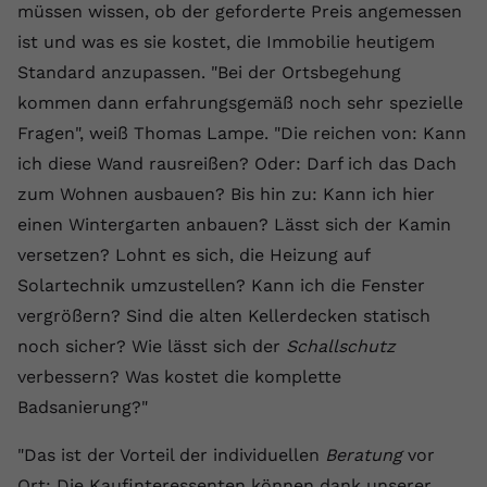
müssen wissen, ob der geforderte Preis angemessen
Anbieter
youtube.com
ist und was es sie kostet, die Immobilie heutigem
Standard anzupassen. "Bei der Ortsbegehung
Laufzeit
2 Jahre
kommen dann erfahrungsgemäß noch sehr spezielle
YouTube setzt dieses Cookie über
Fragen", weiß Thomas Lampe. "Die reichen von: Kann
Zweck
eingebettete YouTube-Videos und
ich diese Wand rausreißen? Oder: Darf ich das Dach
registriert anonyme statistische Daten.
zum Wohnen ausbauen? Bis hin zu: Kann ich hier
einen Wintergarten anbauen? Lässt sich der Kamin
Name
yt-remote-device-id
versetzen? Lohnt es sich, die Heizung auf
Solartechnik umzustellen? Kann ich die Fenster
Anbieter
Youtube.com
vergrößern? Sind die alten Kellerdecken statisch
Laufzeit
Session
noch sicher? Wie lässt sich der
Schallschutz
verbessern? Was kostet die komplette
YouTube setzt diesen Cookie, um die
Videopräferenzen des Benutzers zu
Badsanierung?"
Zweck
speichern, der eingebettete YouTube-
Videos verwendet.
"Das ist der Vorteil der individuellen
Beratung
vor
Ort: Die Kaufinteressenten können dank unserer