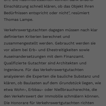
Einschätzung schnell klären, ob das Objekt ihren
Name
yt.innertube::requests
Bedürfnissen entspricht oder nicht", resümiert
Anbieter
youtube.com
Thomas Lampe.
Laufzeit
Session
Verkehrswertgutachten dagegen müssen nach klar
definierten Kriterien berechnet und
Dieser von YouTube gesetzte Cookie
zusammengestellt werden. Gebraucht werden sie
registriert eine eindeutige ID, um
Zweck
Daten darüber zu speichern, welche
vor allem bei Erb- und Ehestreitigkeiten sowie
Videos von YouTube der Nutzer
Auseinandersetzungen mit dem Finanzamt.
gesehen hat.
Qualifizierte Gutachter sind Architekten und
Ingenieure. Für das Verkehrswertgutachten
Name
yt.innertube::nextId
analysieren die Experten die bauliche Substanz und
klären, ob Baulasten auf dem
Grundstück
liegen, wie
Anbieter
Youtube.com
etwa Wohn-, Erbbau- oder Nießbrauchsrechte, die
Laufzeit
Session
den Verkehrswert der Immobilie schmälern können.
Die Honorare für Verkehrswertgutachten richten
Dieser von YouTube gesetzte Cookie