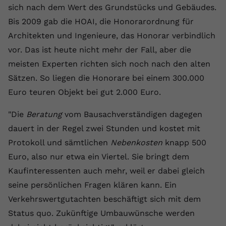
sich nach dem Wert des Grundstücks und Gebäudes.
registriert eine eindeutige ID, um
Zweck
Daten darüber zu speichern, welche
Bis 2009 gab die HOAI, die Honorarordnung für
Videos von YouTube der Nutzer
Architekten und Ingenieure, das Honorar verbindlich
gesehen hat.
vor. Das ist heute nicht mehr der Fall, aber die
meisten Experten richten sich noch nach den alten
Name
yt-remote-connected-devices
Sätzen. So liegen die Honorare bei einem 300.000
Euro teuren Objekt bei gut 2.000 Euro.
Anbieter
Youtube.com
"Die
Beratung
vom Bausachverständigen dagegen
Laufzeit
Session
dauert in der Regel zwei Stunden und kostet mit
YouTube setzt diesen Cookie, um die
Protokoll und sämtlichen
Nebenkosten
knapp 500
Videopräferenzen des Nutzers zu
Zweck
Euro, also nur etwa ein Viertel. Sie bringt dem
speichern, der eingebettete YouTube-
Kaufinteressenten auch mehr, weil er dabei gleich
Videos verwendet.
seine persönlichen Fragen klären kann. Ein
Verkehrswertgutachten beschäftigt sich mit dem
Status quo. Zukünftige Umbauwünsche werden