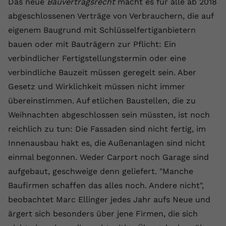
Das neue
Bauvertragsrecht
macht es für alle ab 2018
Laufzeit
1 Jahr
Name
Cookie-Informationen anzeigen
_gcl au
Zweck
wiederzuerkennen und statistische
abgeschlossenen Verträge von Verbrauchern, die auf
Informationen zur Nutzung der
Dieser Wert speichert Ihre Consent-
Anbieter
Google Ads
eigenem Baugrund mit Schlüsselfertiganbietern
Externe Inhalte
Website zu erfassen.
Einstellungen. Unter anderem eine
bauen oder mit Bauträgern zur Pflicht: Ein
Wir verwenden auf unserer Website externe Inhalte,
zufällig generierte ID, für die
Laufzeit
90 Tage
um Ihnen zusätzliche Informationen anzubieten.
Zweck
historische Speicherung Ihrer
verbindlicher Fertigstellungstermin oder eine
vorgenommen Einstellungen, falls der
Wird von Google Ads für das
verbindliche Bauzeit müssen geregelt sein. Aber
Name
Cookie-Informationen anzeigen
vuid
Webseiten-Betreiber dies eingestellt
Conversion-Tracking verwendet, um
Zweck
Gesetz und Wirklichkeit müssen nicht immer
hat.
Werbeklicks der Nutzung auf unserer
Anbieter
vimeo.com
übereinstimmen. Auf etlichen Baustellen, die zu
Website zuzuordnen.
Weihnachten abgeschlossen sein müssten, ist noch
Laufzeit
2 Jahre
Name
fe_typo_user
reichlich zu tun: Die Fassaden sind nicht fertig, im
Vimeo installiert dieses Cookie, um
Innenausbau hakt es, die Außenanlagen sind nicht
Anbieter
VPB.de
Tracking-Informationen zu sammeln,
einmal begonnen. Weder Carport noch Garage sind
Zweck
indem es eine eindeutige ID zum
Laufzeit
Session
aufgebaut, geschweige denn geliefert. "Manche
Einbetten von Videos auf der Website
Baufirmen schaffen das alles noch. Andere nicht",
setzt.
Dieses Cookie wird verwendet, um die
beobachtet Marc Ellinger jedes Jahr aufs Neue und
Zweck
Speicherung von
Benutzereinstellungen zu ermöglichen.
ärgert sich besonders über jene Firmen, die sich
Name
CONSENT