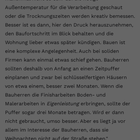
registriert eine eindeutige ID, um
Außentemperatur für die Verarbeitung geschaut
Zweck
Daten darüber zu speichern, welche
oder die Trocknungszeiten werden kreativ bemessen.
Videos von YouTube der Nutzer
Besser ist es dann, hier den Druck herauszunehmen,
gesehen hat.
den Baufortschritt im Blick behalten und die
Wohnung lieber etwas später kündigen. Bauen ist
Name
yt-remote-connected-devices
eine komplexe Angelegenheit. Auch bei soliden
Anbieter
Youtube.com
Firmen kann einmal etwas schief gehen. Bauherren
sollten deshalb von Anfang an einen Zeitpuffer
Laufzeit
Session
einplanen und zwar bei schlüsselfertigen Häusern
YouTube setzt diesen Cookie, um die
von etwa einem, besser zwei Monaten. Wenn die
Videopräferenzen des Nutzers zu
Bauherren die Finisharbeiten Boden- und
Zweck
speichern, der eingebettete YouTube-
Malerarbeiten in
Eigenleistung
erbringen, sollte der
Videos verwendet.
Puffer sogar drei Monate betragen. Wird er dann
nicht gebraucht, umso besser. Aber es liegt ja vor
allem im Interesse der Bauherren, dass sie
Weihnachten nicht auf der Straße stehen."