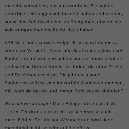
manche versuchen, das auszunutzen. Sie wollen
Name
yt.innertube::requests
unfertige Leistungen voll bezahlt haben und drohen,
Anbieter
youtube.com
sonst den Schlüssel nicht zu übergeben, obwohl sie
kein entsprechendes Recht dazu haben.
Laufzeit
Session
VPB-Vertrauensanwalt Holger Freitag rät daher vor
Dieser von YouTube gesetzte Cookie
allem zur Vorsicht: "Nicht alle Baufirmen agieren so!
registriert eine eindeutige ID, um
Bauherren müssen versuchen, von vornherein solide
Zweck
Daten darüber zu speichern, welche
Videos von YouTube der Nutzer
und seriöse Unternehmen zu finden, die ohne Tricks
gesehen hat.
und Spielchen arbeiten. Die gibt es ja auch.
Bauherren sollten sich im Vorfeld Gedanken machen,
Name
yt.innertube::nextId
mit wem sie bauen und immer Referenzen einholen."
Anbieter
Youtube.com
Bausachverständiger
Marc Ellinger rät zusätzlich:
"Unter Zeitdruck passieren typischerweise auch
Laufzeit
Session
mehr Fehler. Gerade vor Weihnachten wird dann
Dieser von YouTube gesetzte Cookie
manchmal nicht so sehr auf die nötige