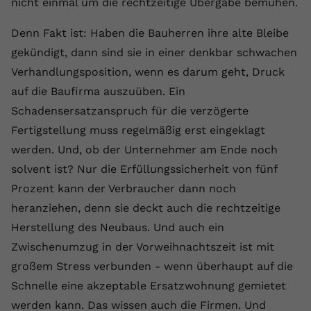
nicht einmal um die rechtzeitige Übergabe bemühen.
Anbieter
youtube.com
Denn Fakt ist: Haben die Bauherren ihre alte Bleibe
Laufzeit
2 Jahre
gekündigt, dann sind sie in einer denkbar schwachen
Verhandlungsposition, wenn es darum geht, Druck
YouTube setzt dieses Cookie über
auf die Baufirma auszuüben. Ein
Zweck
eingebettete YouTube-Videos und
registriert anonyme statistische Daten.
Schadensersatzanspruch für die verzögerte
Fertigstellung muss regelmäßig erst eingeklagt
werden. Und, ob der Unternehmer am Ende noch
Name
yt-remote-device-id
solvent ist? Nur die Erfüllungssicherheit von fünf
Anbieter
Youtube.com
Prozent kann der Verbraucher dann noch
heranziehen, denn sie deckt auch die rechtzeitige
Laufzeit
Session
Herstellung des Neubaus. Und auch ein
YouTube setzt diesen Cookie, um die
Zwischenumzug in der Vorweihnachtszeit ist mit
Videopräferenzen des Benutzers zu
Zweck
großem Stress verbunden - wenn überhaupt auf die
speichern, der eingebettete YouTube-
Schnelle eine akzeptable Ersatzwohnung gemietet
Videos verwendet.
werden kann. Das wissen auch die Firmen. Und