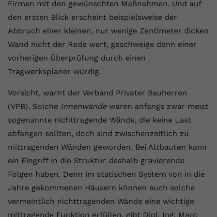
Laufzeit
1 Jahr
Firmen mit den gewünschten Maßnahmen. Und auf
Name
Cookie-Informationen anzeigen
_gcl au
Zweck
wiederzuerkennen und statistische
den ersten Blick erscheint beispielsweise der
Informationen zur Nutzung der
Dieser Wert speichert Ihre Consent-
Anbieter
Google Ads
Externe Inhalte
Website zu erfassen.
Abbruch einer kleinen, nur wenige Zentimeter dicken
Einstellungen. Unter anderem eine
Wir verwenden auf unserer Website externe Inhalte,
Wand nicht der Rede wert, geschweige denn einer
zufällig generierte ID, für die
Laufzeit
90 Tage
um Ihnen zusätzliche Informationen anzubieten.
Zweck
historische Speicherung Ihrer
vorherigen Überprüfung durch einen
vorgenommen Einstellungen, falls der
Wird von Google Ads für das
Tragwerksplaner würdig.
Name
Cookie-Informationen anzeigen
vuid
Webseiten-Betreiber dies eingestellt
Conversion-Tracking verwendet, um
Zweck
hat.
Werbeklicks der Nutzung auf unserer
Vorsicht, warnt der Verband Privater Bauherren
Anbieter
vimeo.com
Website zuzuordnen.
(VPB). Solche
Innenwände
waren anfangs zwar meist
Laufzeit
2 Jahre
Name
fe_typo_user
sogenannte nichttragende Wände, die keine Last
abfangen sollten, doch sind zwischenzeitlich zu
Vimeo installiert dieses Cookie, um
Anbieter
VPB.de
Tracking-Informationen zu sammeln,
mittragenden Wänden geworden. Bei Altbauten kann
Zweck
indem es eine eindeutige ID zum
Laufzeit
Session
ein Eingriff in die Struktur deshalb gravierende
Einbetten von Videos auf der Website
Folgen haben. Denn im statischen System von in die
setzt.
Dieses Cookie wird verwendet, um die
Jahre gekommenen Häusern können auch solche
Zweck
Speicherung von
vermeintlich nichttragenden Wände eine wichtige
Benutzereinstellungen zu ermöglichen.
Name
CONSENT
mittragende Funktion erfüllen, gibt Dipl. Ing. Marc