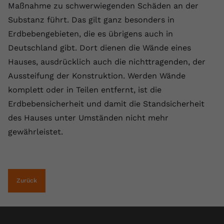
Maßnahme zu schwerwiegenden Schäden an der
Name
yt.innertube::requests
Substanz führt. Das gilt ganz besonders in
Erdbebengebieten, die es übrigens auch in
Anbieter
youtube.com
Deutschland gibt. Dort dienen die Wände eines
Laufzeit
Session
Hauses, ausdrücklich auch die nichttragenden, der
Aussteifung der Konstruktion. Werden Wände
Dieser von YouTube gesetzte Cookie
komplett oder in Teilen entfernt, ist die
registriert eine eindeutige ID, um
Zweck
Daten darüber zu speichern, welche
Erdbebensicherheit und damit die Standsicherheit
Videos von YouTube der Nutzer
des Hauses unter Umständen nicht mehr
gesehen hat.
gewährleistet.
Name
yt.innertube::nextId
Anbieter
Youtube.com
Zurück
Laufzeit
Session
Dieser von YouTube gesetzte Cookie