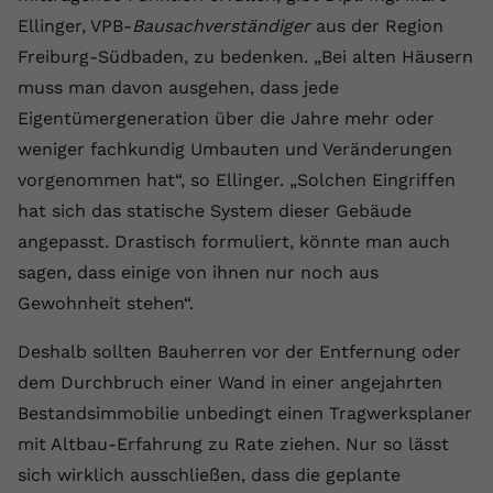
Ellinger, VPB-
Bausachverständiger
aus der Region
Anbieter
youtube.com
Freiburg-Südbaden, zu bedenken. „Bei alten Häusern
Laufzeit
2 Jahre
muss man davon ausgehen, dass jede
Eigentümergeneration über die Jahre mehr oder
YouTube setzt dieses Cookie über
Zweck
eingebettete YouTube-Videos und
weniger fachkundig Umbauten und Veränderungen
registriert anonyme statistische Daten.
vorgenommen hat“, so Ellinger. „Solchen Eingriffen
hat sich das statische System dieser Gebäude
angepasst. Drastisch formuliert, könnte man auch
Name
yt-remote-device-id
sagen, dass einige von ihnen nur noch aus
Anbieter
Youtube.com
Gewohnheit stehen“.
Laufzeit
Session
Deshalb sollten Bauherren vor der Entfernung oder
dem Durchbruch einer Wand in einer angejahrten
YouTube setzt diesen Cookie, um die
Videopräferenzen des Benutzers zu
Bestandsimmobilie unbedingt einen Tragwerksplaner
Zweck
speichern, der eingebettete YouTube-
mit Altbau-Erfahrung zu Rate ziehen. Nur so lässt
Videos verwendet.
sich wirklich ausschließen, dass die geplante