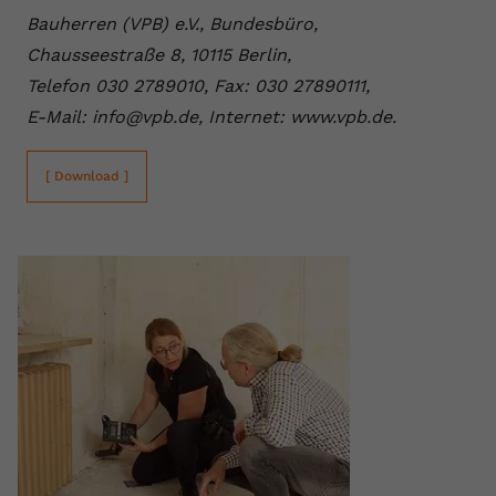
Bauherren (VPB) e.V., Bundesbüro,
Name
yt.innertube::requests
Chausseestraße 8, 10115 Berlin,
Anbieter
youtube.com
Telefon 030 2789010, Fax: 030 27890111,
E-Mail: info@vpb.de, Internet: www.vpb.de.
Laufzeit
Session
Dieser von YouTube gesetzte Cookie
[ Download ]
registriert eine eindeutige ID, um
Zweck
Daten darüber zu speichern, welche
Videos von YouTube der Nutzer
gesehen hat.
Name
yt.innertube::nextId
Anbieter
Youtube.com
Laufzeit
Session
Dieser von YouTube gesetzte Cookie