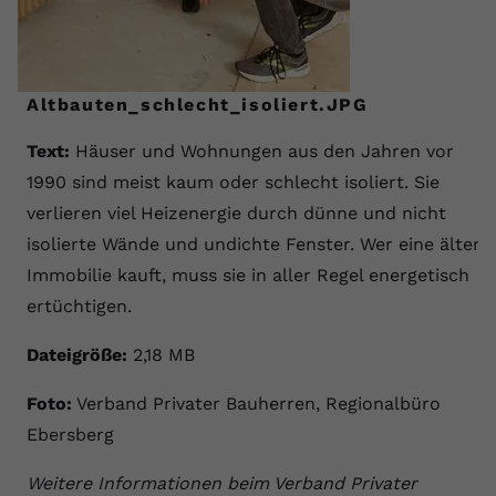
registriert eine eindeutige ID, um
Zweck
Daten darüber zu speichern, welche
Videos von YouTube der Nutzer
gesehen hat.
Altbauten_schlecht_isoliert.JPG
Text:
Häuser und Wohnungen aus den Jahren vor
Name
yt-remote-connected-devices
1990 sind meist kaum oder schlecht isoliert. Sie
Anbieter
Youtube.com
verlieren viel Heizenergie durch dünne und nicht
isolierte Wände und undichte Fenster. Wer eine ältere
Laufzeit
Session
Immobilie kauft, muss sie in aller Regel energetisch
YouTube setzt diesen Cookie, um die
ertüchtigen.
Videopräferenzen des Nutzers zu
Zweck
speichern, der eingebettete YouTube-
Dateigröße:
2,18 MB
Videos verwendet.
Foto:
Verband Privater Bauherren, Regionalbüro
Ebersberg
Weitere Informationen beim Verband Privater