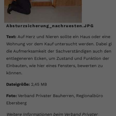
Anbieter
youtube.com
Laufzeit
2 Jahre
Absturzsicherung_nachruesten.JPG
YouTube setzt dieses Cookie über
Zweck
eingebettete YouTube-Videos und
Text:
Auf Herz und Nieren sollte ein Haus oder eine
registriert anonyme statistische Daten.
Wohnung vor dem Kauf untersucht werden. Dabei gilt
die Aufmerksamkeit der Sachverständigen auch den
Name
yt-remote-device-id
entlegeneren Ecken, um Zustand und Funktion der
Einbauten, wie hier eines Fensters, bewerten zu
Anbieter
Youtube.com
können.
Laufzeit
Session
Dateigröße:
2,45 MB
YouTube setzt diesen Cookie, um die
Foto:
Verband Privater Bauherren, Regionalbüro
Videopräferenzen des Benutzers zu
Zweck
speichern, der eingebettete YouTube-
Ebersberg
Videos verwendet.
Weitere Informationen beim Verband Privater